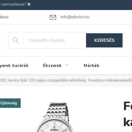
zervizeléssel ! 🛠️
info@edurko.hu
 árucsere
Reklamáció
Gyakran ismételt kérdések
Üzleti feltétel
KERESÉS
yerek karórák
Ékszerek
Márkák
18/1 karóra
Akár 100 napos visszaküldési lehetőség. Hivatalos márkakereskedő
F
Újdonság
k