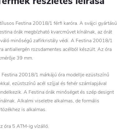
Termék részletes leírása
tílusos Festina 20018/1 férfi karóra. A svájci gyártású
estina órák megbízható kvarcművet kínálnak, az órát
iváló minőségű zafírkristály védi. A Festina 20018/1
ra antiallergén rozsdamentes acélból készült. Az óra
tmérője 39 mm.
 Festina 20018/1 márkájú óra modellje ezüstszínű
okkal, ezüstszínű acél szíjjal és fehér számlapjával
endelkezik. A Festina órák minőséget és szép designt
ínálnak. Alkalmi viseletre alkalmas, de formális
ltözékhez is alkalmas.
z óra 5 ATM-ig vízálló.