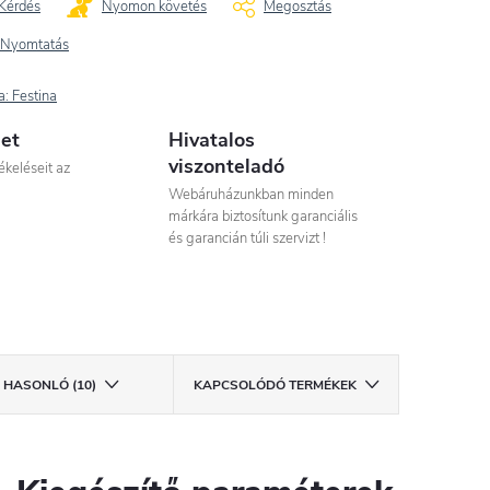
Kérdés
Nyomon követés
Megosztás
Nyomtatás
a:
Festina
let
Hivatalos
viszonteladó
ékeléseit az
Webáruházunkban minden
márkára biztosítunk garanciális
és garancián túli szervizt !
HASONLÓ (10)
KAPCSOLÓDÓ TERMÉKEK