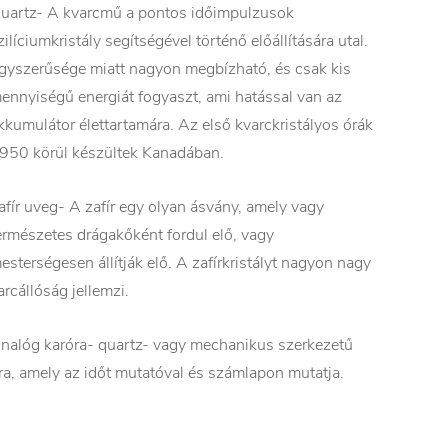
uartz- A kvarcmű a pontos időimpulzusok
zilíciumkristály segítségével történő előállítására utal.
gyszerűsége miatt nagyon megbízható, és csak kis
ennyiségű energiát fogyaszt, ami hatással van az
kkumulátor élettartamára. Az első kvarckristályos órák
950 körül készültek Kanadában.
afír uveg- A zafír egy olyan ásvány, amely vagy
ermészetes drágakőként fordul elő, vagy
esterségesen állítják elő. A zafírkristályt nagyon nagy
arcállóság jellemzi.
nalóg karóra- quartz- vagy mechanikus szerkezetű
ra, amely az időt mutatóval és számlapon mutatja.