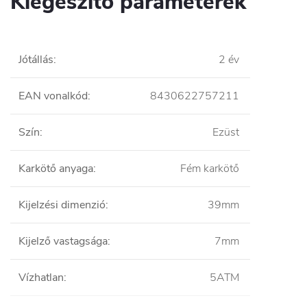
Kiegészítő paraméterek
Jótállás
:
2 év
EAN vonalkód
:
8430622757211
Szín
:
Ezüst
Karkötő anyaga
:
Fém karkötő
Kijelzési dimenzió
:
39mm
Kijelző vastagsága
:
7mm
Vízhatlan
:
5ATM