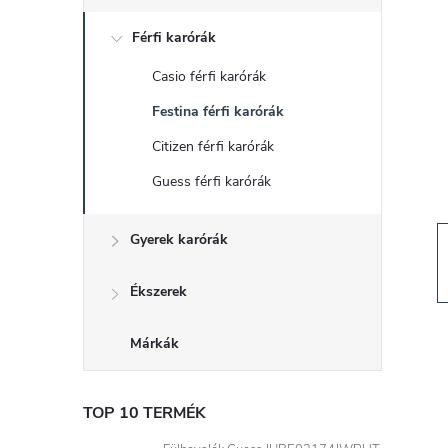
d
Férfi karórák
a
Casio férfi karórák
l
Festina férfi karórák
s
Citizen férfi karórák
Guess férfi karórák
ó
Gyerek karórák
p
a
Ékszerek
n
Márkák
e
TOP 10 TERMÉK