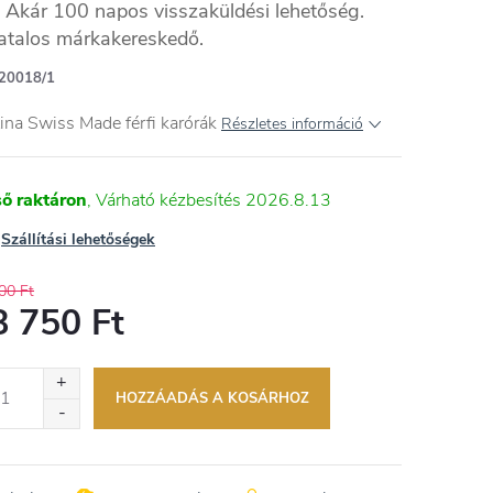
Akár 100 napos visszaküldési lehetőség.
atalos márkakereskedő.
20018/1
ina Swiss Made férfi karórák
Részletes információ
ső raktáron
2026.8.13
Szállítási lehetőségek
00 Ft
8 750 Ft
égár:
HOZZÁADÁS A KOSÁRHOZ