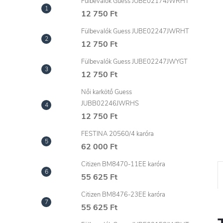
l
Fülbevalók Guess JUBE02174JWRHT
12 750 Ft
Fülbevalók Guess JUBE02247JWRHT
12 750 Ft
Fülbevalók Guess JUBE02247JWYGT
12 750 Ft
Női karkötő Guess
JUBB02246JWRHS
12 750 Ft
FESTINA 20560/4 karóra
62 000 Ft
Citizen BM8470-11EE karóra
55 625 Ft
Citizen BM8476-23EE karóra
55 625 Ft