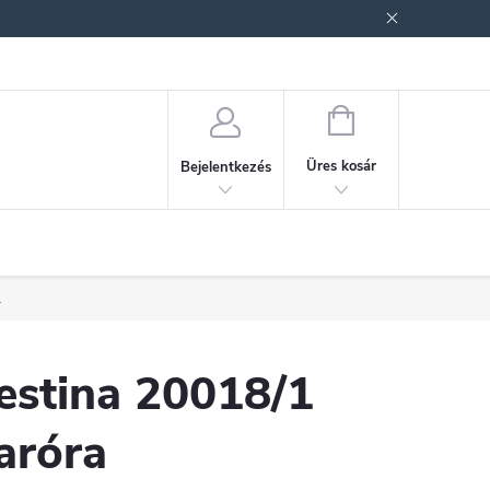
ek (ÁSZF)
Adatkezelési tájékoztató
Jogi nyilatkozat
Fogyasztóvéd
KOSÁR
Üres kosár
Bejelentkezés
.
estina 20018/1
aróra