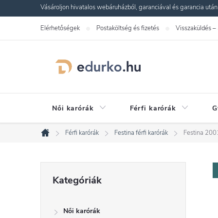
Ugrás
Vásároljon hivatalos webáruházból, garanciával és garancia utáni s
a
Elérhetőségek
Postaköltség és fizetés
Visszaküldés –
fő
tartalomhoz
Női karórák
Férfi karórák
G
Férfi karórák
Festina férfi karórák
Festina 200
Kezdőlap
O
Kategóriák
Kategóriák
átugrása
l
Női karórák