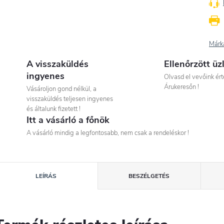
Márk
A visszaküldés
Ellenőrzött üz
ingyenes
Olvasd el vevőink ért
Árukeresőn !
Vásároljon gond nélkül, a
visszaküldés teljesen ingyenes
és általunk fizetett !
Itt a vásárló a főnök
A vásárló mindig a legfontosabb, nem csak a rendeléskor !
LEÍRÁS
BESZÉLGETÉS