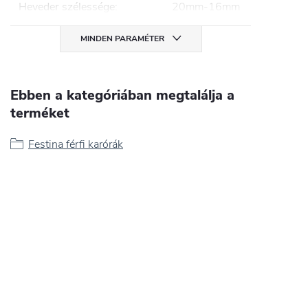
Heveder szélessége
:
20mm-16mm
MINDEN PARAMÉTER
Ebben a kategóriában megtalálja a
terméket
Festina férfi karórák