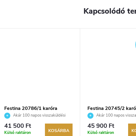
Kapcsolódó te
Festina 20786/1 karóra
Festina 20745/2 karó
Akár 100 napos visszaküldési
Akár 100 napos vissza
lehetőség. Hivatalos márkakereskedő.
lehetőség. Hivatalos márka
41 500 Ft
45 900 Ft
KOSÁRBA
K
Külső raktáron
Külső raktáron