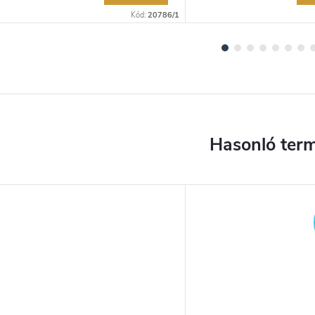
Kód:
20786/1
YENES