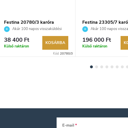
Festina 20780/3 karóra
Festina 23305/7 karó
Akár 100 napos visszaküldési
Akár 100 napos vissza
lehetőség. Hivatalos márkakereskedő.
lehetőség. Hivatalos márka
38 400 Ft
196 000 Ft
KOSÁRBA
K
Külső raktáron
Külső raktáron
Kód:
20780/3
E-mail