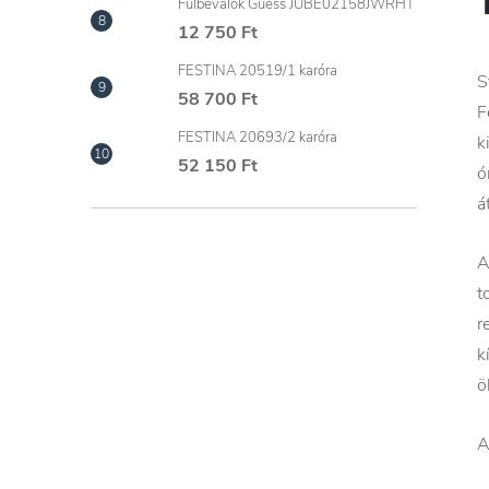
Fülbevalók Guess JUBE02158JWRHT
12 750 Ft
FESTINA 20519/1 karóra
S
58 700 Ft
F
FESTINA 20693/2 karóra
k
52 150 Ft
ó
á
A
t
r
k
ö
A