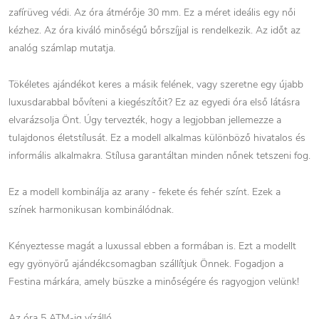
zafírüveg védi. Az óra átmérője 30 mm. Ez a méret ideális egy női
kézhez. Az óra kiváló minőségű bőrszíjjal is rendelkezik. Az időt az
analóg számlap mutatja.
Tökéletes ajándékot keres a másik felének, vagy szeretne egy újabb
luxusdarabbal bővíteni a kiegészítőit? Ez az egyedi óra első látásra
elvarázsolja Önt. Úgy tervezték, hogy a legjobban jellemezze a
tulajdonos életstílusát. Ez a modell alkalmas különböző hivatalos és
informális alkalmakra. Stílusa garantáltan minden nőnek tetszeni fog.
Ez a modell kombinálja az arany - fekete és fehér színt. Ezek a
színek harmonikusan kombinálódnak.
Kényeztesse magát a luxussal ebben a formában is. Ezt a modellt
egy gyönyörű ajándékcsomagban szállítjuk Önnek. Fogadjon a
Festina márkára, amely büszke a minőségére és ragyogjon velünk!
Az óra 5 ATM-ig vízálló.