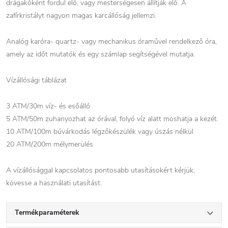
drágakőként fordul elő, vagy mesterségesen állítják elő. A
zafírkristályt nagyon magas karcállóság jellemzi.
Analóg karóra- quartz- vagy mechanikus óraművel rendelkező óra,
amely az időt mutatók és egy számlap segítségével mutatja.
Vízállósági táblázat
3 ATM/30m víz- és esőálló
5 ATM/50m zuhanyozhat az órával, folyó víz alatt moshatja a kezét.
10 ATM/100m búvárkodás légzőkészülék vagy úszás nélkül
20 ATM/200m mélymerülés
A vízállósággal kapcsolatos pontosabb utasításokért kérjük,
kövesse a használati utasítást.
Termékparaméterek