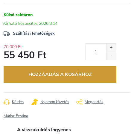
Külső raktáron
2026.8.14
Szállítási lehetőségek
70 000 Ft
55 450 Ft
Egységár:
HOZZÁADÁS A KOSÁRHOZ
Kérdés
Nyomon követés
Megosztás
Márka:
Festina
A visszaküldés ingyenes