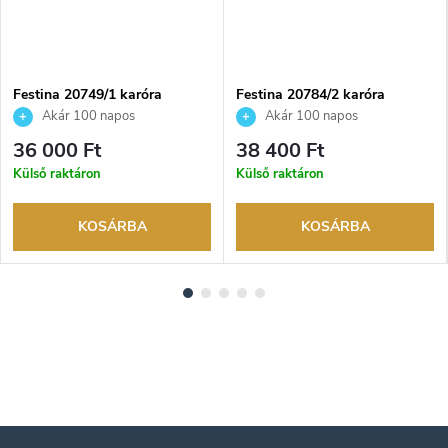
NGYENES
Festina 20749/1 karóra
Festina 20784/2 karóra
Akár 100 napos
Akár 100 napos
visszaküldési lehetőség. Hivatalos
visszaküldési lehetőség. Hivatalos
36 000 Ft
38 400 Ft
márkakereskedő.
márkakereskedő.
Külső raktáron
Külső raktáron
KOSÁRBA
KOSÁRBA