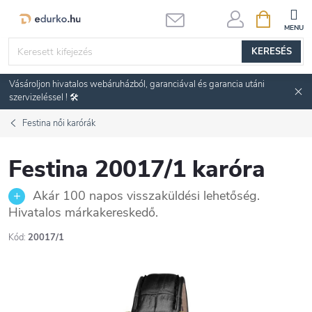
Ugrás
KOSÁR
a
fő
KERESÉS
tartalomhoz
Vásároljon hivatalos webáruházból, garanciával és garancia utáni
szervizeléssel ! 🛠️
Festina női karórák
Festina 20017/1 karóra
Akár 100 napos visszaküldési lehetőség.
Hivatalos márkakereskedő.
Kód:
20017/1