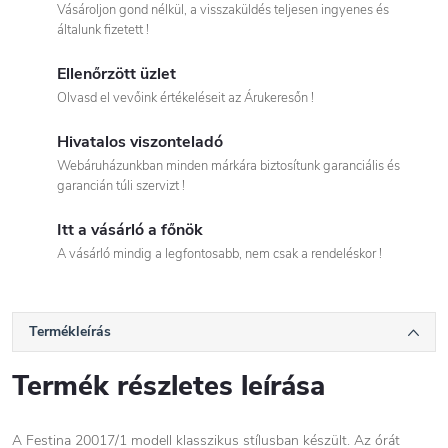
Vásároljon gond nélkül, a visszaküldés teljesen ingyenes és
általunk fizetett !
Ellenőrzött üzlet
Olvasd el vevőink értékeléseit az Árukeresőn !
Hivatalos viszonteladó
Webáruházunkban minden márkára biztosítunk garanciális és
garancián túli szervizt !
Itt a vásárló a főnök
A vásárló mindig a legfontosabb, nem csak a rendeléskor !
Termékleírás
Termék részletes leírása
A Festina 20017/1 modell klasszikus stílusban készült. Az órát