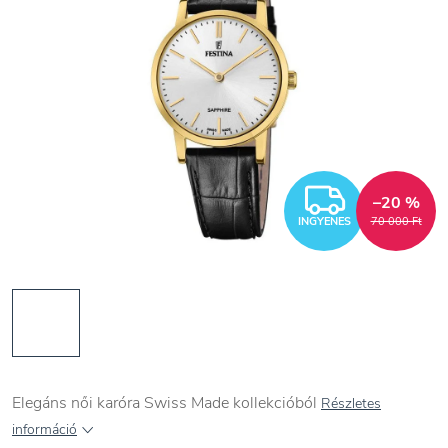
INGYEN
–20 %
INGYENES
70 000 Ft
Elegáns női karóra Swiss Made kollekcióból
Részletes
információ