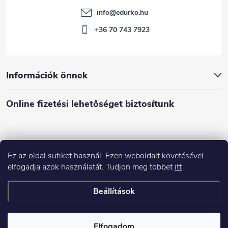
info
@
edurko.hu
+36 70 743 7923
Információk önnek
Online fizetési lehetőséget biztosítunk
Ez az oldal sütiket használ. Ezen weboldalt követésével
Á
elfogadja azok használatát. Tudjon meg többet
itt
r
u
Árukereső.hu
Beállítások
k
e
Copyright 2026
Edurko.hu
. Minden jog fenntartva.
r
Elfogadom