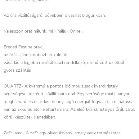
Az óra vízállóságáról bővebben olvashat blogunkban.
Válasszon órát nálunk, mi kínáljuk Önnek:
Eredeti Festina órák
az órát ajándékdobozban küldjük
vásárlás a legjobb minősítéssel rendelkező, ellenőrzött üzletből
gyors szállítás
QUARTZ- A kvarcmű a pontos időimpulzusok kvarckristály
segítségével történő előállítására utal. Egyszerűsége miatt nagyon
megbízható, és csak kis mennyiségű energiát fogyaszt, ami hatással
van az akkumulátor élettartamára. Az első kvarckristályos órák 1950
körül készültek Kanadában.
Zafír uveg- A zafír egy olyan ásvány, amely vagy természetes