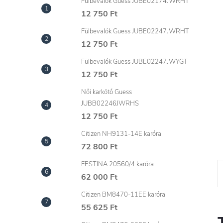
l
Fülbevalók Guess JUBE02174JWRHT
12 750 Ft
Fülbevalók Guess JUBE02247JWRHT
12 750 Ft
Fülbevalók Guess JUBE02247JWYGT
12 750 Ft
Női karkötő Guess
JUBB02246JWRHS
12 750 Ft
Citizen NH9131-14E karóra
72 800 Ft
FESTINA 20560/4 karóra
62 000 Ft
Citizen BM8470-11EE karóra
55 625 Ft