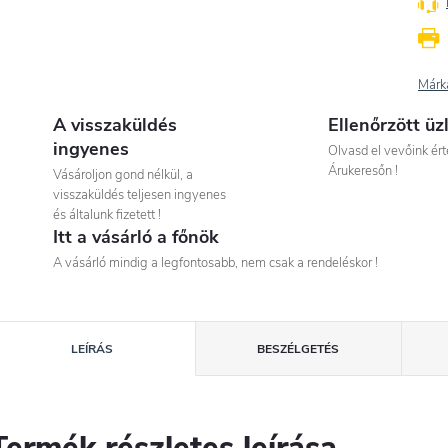
Márk
A visszaküldés
Ellenőrzött üz
ingyenes
Olvasd el vevőink ért
Árukeresőn !
Vásároljon gond nélkül, a
visszaküldés teljesen ingyenes
és általunk fizetett !
Itt a vásárló a főnök
A vásárló mindig a legfontosabb, nem csak a rendeléskor !
LEÍRÁS
BESZÉLGETÉS
Termék részletes leírása