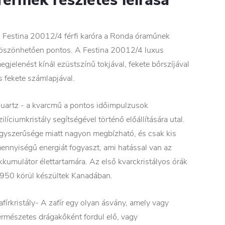
 Festina 20012/4 férfi karóra a Ronda óraműnek
öszönhetően pontos. A Festina 20012/4 luxus
egjelenést kínál ezüstszínű tokjával, fekete bőrszíjával
s fekete számlapjával.
uartz - a kvarcmű a pontos időimpulzusok
zilíciumkristály segítségével történő előállítására utal.
gyszerűsége miatt nagyon megbízható, és csak kis
ennyiségű energiát fogyaszt, ami hatással van az
kkumulátor élettartamára. Az első kvarckristályos órák
950 körül készültek Kanadában.
afírkristály- A zafír egy olyan ásvány, amely vagy
ermészetes drágakőként fordul elő, vagy