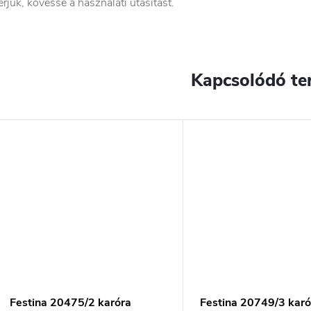
érjük, kövesse a használati utasítást.
Kapcsolódó te
Festina 20475/2 karóra
Festina 20749/3 karó