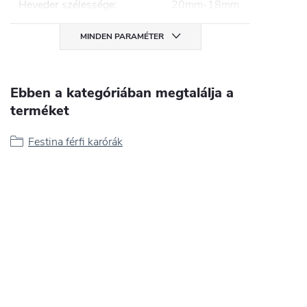
Heveder szélessége
:
20mm-18mm
MINDEN PARAMÉTER
Ebben a kategóriában megtalálja a
terméket
Festina férfi karórák