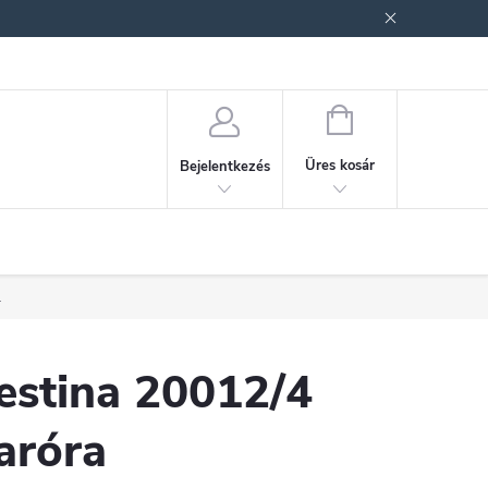
ek (ÁSZF)
Adatkezelési tájékoztató
Jogi nyilatkozat
Fogyasztóvéd
KOSÁR
Üres kosár
Bejelentkezés
.
estina 20012/4
aróra