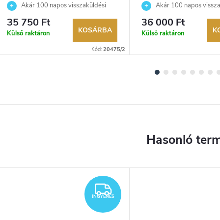
Akár 100 napos visszaküldési
Akár 100 napos vissza
lehetőség. Hivatalos márkakereskedő.
lehetőség. Hivatalos márka
35 750 Ft
36 000 Ft
KOSÁRBA
K
Külső raktáron
Külső raktáron
Kód:
20475/2
INGYENES
INGYENES