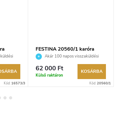
ra
FESTINA 20560/1 karóra
FESTINA
küldési
Akár 100 napos visszaküldési
Akár 
kereskedő.
lehetőség. Hivatalos márkakereskedő.
lehetőség
62 000 Ft
58 700
OSÁRBA
KOSÁRBA
Külső raktáron
Külső rak
Kód:
16573/3
Kód:
20560/1