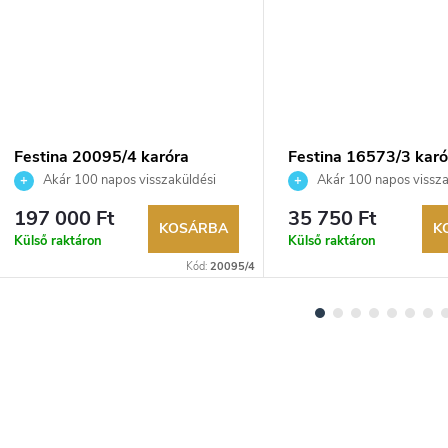
Festina 20095/4 karóra
Festina 16573/3 karó
Akár 100 napos visszaküldési
Akár 100 napos vissza
lehetőség. Hivatalos márkakereskedő.
lehetőség. Hivatalos márka
197 000 Ft
35 750 Ft
KOSÁRBA
K
Külső raktáron
Külső raktáron
Kód:
20095/4