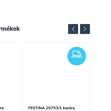
rmékek
INGYENES
INGYENES
ra
FESTINA 20753/1 karóra
Festina