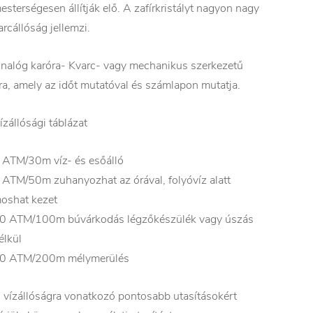
esterségesen állítják elő. A zafírkristályt nagyon nagy
arcállóság jellemzi.
nalóg karóra- Kvarc- vagy mechanikus szerkezetű
ra, amely az időt mutatóval és számlapon mutatja.
ízállósági táblázat
 ATM/30m víz- és esőálló
 ATM/50m zuhanyozhat az órával, folyóvíz alatt
oshat kezet
0 ATM/100m búvárkodás légzőkészülék vagy úszás
élkül
0 ATM/200m mélymerülés
 vízállóságra vonatkozó pontosabb utasításokért