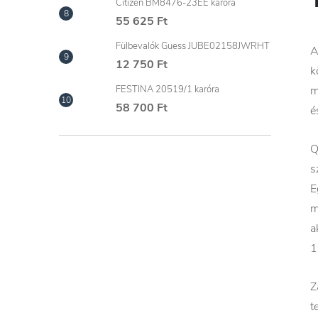
Citizen BM8476-23EE karóra
55 625 Ft
Fülbevalók Guess JUBE02158JWRHT
A
12 750 Ft
k
m
FESTINA 20519/1 karóra
58 700 Ft
é
Q
s
E
m
a
1
Z
t