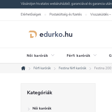
Ugrás
Vásároljon hivatalos webáruházból, garanciával és garancia utáni s
a
Elérhetőségek
Postaköltség és fizetés
Visszaküldés –
fő
tartalomhoz
Női karórák
Férfi karórák
G
Férfi karórák
Festina férfi karórák
Festina 200
Kezdőlap
O
Kategóriák
Kategóriák
átugrása
l
Női karórák