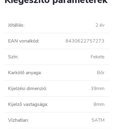
Jótállás
:
2 év
EAN vonalkód
:
8430622757273
Szín
:
Fekete
Karkötő anyaga
:
Bőr
Kijelzési dimenzió
:
39mm
Kijelző vastagsága
:
8mm
Vízhatlan
:
5ATM