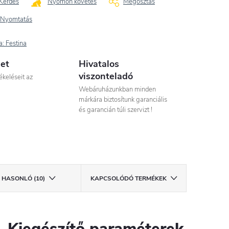
Kérdés
Nyomon követés
Megosztás
Nyomtatás
a:
Festina
let
Hivatalos
viszonteladó
ékeléseit az
Webáruházunkban minden
márkára biztosítunk garanciális
és garancián túli szervizt !
HASONLÓ (10)
KAPCSOLÓDÓ TERMÉKEK
Kiegészítő paraméterek