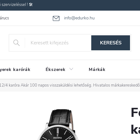
zervizeléssel ! 🛠️
info@edurko.hu
 árucsere
Reklamáció
Gyakran ismételt kérdések
Üzleti feltétel
KERESÉS
yerek karórák
Ékszerek
Márkák
12/4 karóra
Akár 100 napos visszaküldési lehetőség. Hivatalos márkakereskedő
F
k