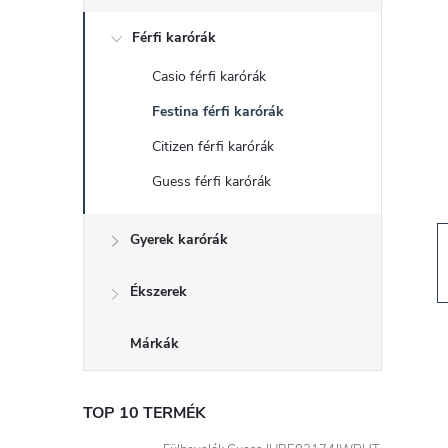
d
Férfi karórák
a
Casio férfi karórák
l
Festina férfi karórák
s
Citizen férfi karórák
Guess férfi karórák
ó
Gyerek karórák
p
a
Ékszerek
n
Márkák
e
TOP 10 TERMÉK