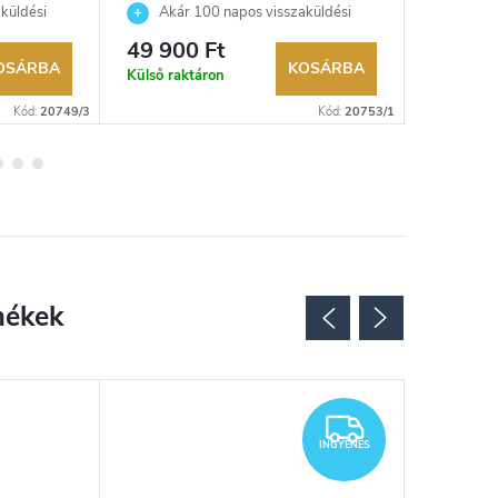
küldési
Akár 100 napos visszaküldési
Akár 
kereskedő.
lehetőség. Hivatalos márkakereskedő.
lehetőség
49 900 Ft
81 000
OSÁRBA
KOSÁRBA
Külső raktáron
Külső rak
Kód:
20749/3
Kód:
20753/1
Újdonsá
INGYENES
INGYENES