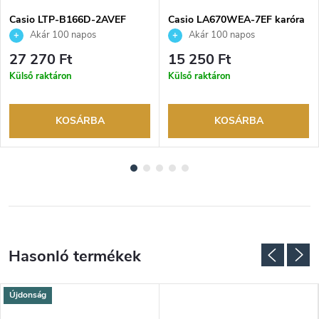
Casio LTP-B166D-2AVEF
Casio LA670WEA-7EF karóra
karóra
Akár 100 napos
Akár 100 napos
visszaküldési lehetőség. Hivatalos
visszaküldési lehetőség. Hivatalos
27 270 Ft
15 250 Ft
márkakereskedő.
márkakereskedő.
Külső raktáron
Külső raktáron
KOSÁRBA
KOSÁRBA
Újdonság