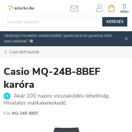
Ugrás
KOSÁR
a
fő
KERESÉS
tartalomhoz
Vásároljon hivatalos webáruházból, garanciával és garancia utáni
szervizeléssel ! 🛠️
Casio férfi karórák
Casio MQ-24B-8BEF
karóra
Akár 100 napos visszaküldési lehetőség.
Hivatalos márkakereskedő.
Kód:
MQ-24B-8BEF