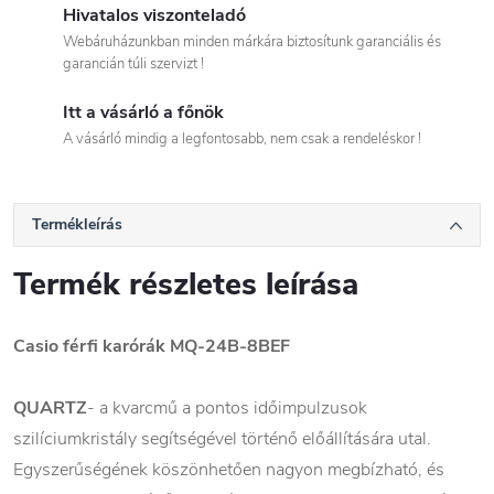
Hivatalos viszonteladó
Webáruházunkban minden márkára biztosítunk garanciális és
garancián túli szervizt !
Itt a vásárló a főnök
A vásárló mindig a legfontosabb, nem csak a rendeléskor !
Termékleírás
Termék részletes leírása
Casio férfi karórák
MQ-24B-8BEF
QUARTZ
- a kvarcmű a pontos időimpulzusok
szilíciumkristály segítségével történő előállítására utal.
Egyszerűségének köszönhetően nagyon megbízható, és