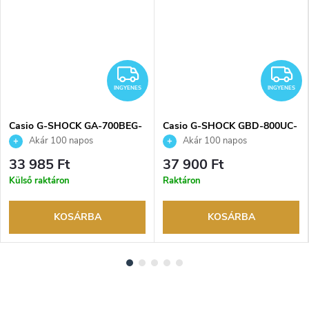
NGYENES
INGYENES
I
INGYENES
INGYENES
Casio G-SHOCK GA-700BEG-
Casio G-SHOCK GBD-800UC-
1AER karóra
8ER karóra
Akár 100 napos
Akár 100 napos
visszaküldési lehetőség. Hivatalos
visszaküldési lehetőség. Hivatalos
33 985 Ft
37 900 Ft
márkakereskedő.
márkakereskedő.
Külső raktáron
Raktáron
KOSÁRBA
KOSÁRBA