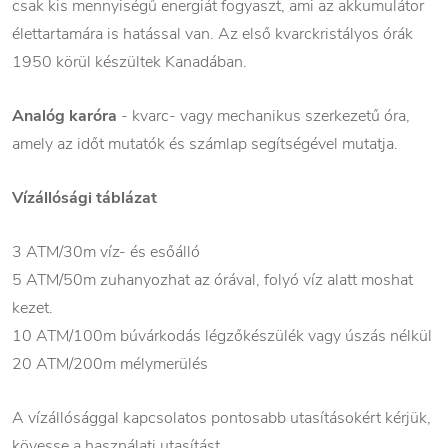
csak kis mennyiségű energiát fogyaszt, ami az akkumulátor
élettartamára is hatással van. Az első kvarckristályos órák
1950 körül készültek Kanadában.
Analóg karóra
- kvarc- vagy mechanikus szerkezetű óra,
amely az időt mutatók és számlap segítségével mutatja.
Vízállósági táblázat
3 ATM/30m víz- és esőálló
5 ATM/50m zuhanyozhat az órával, folyó víz alatt moshat
kezet.
10 ATM/100m búvárkodás légzőkészülék vagy úszás nélkül
20 ATM/200m mélymerülés
A vízállósággal kapcsolatos pontosabb utasításokért kérjük,
kövesse a használati utasítást.