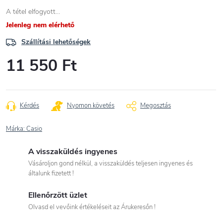
A tétel elfogyott…
Jelenleg nem elérhető
Szállítási lehetőségek
11 550 Ft
Egységár:
Kérdés
Nyomon követés
Megosztás
Márka:
Casio
A visszaküldés ingyenes
Vásároljon gond nélkül, a visszaküldés teljesen ingyenes és
általunk fizetett !
Ellenőrzött üzlet
Olvasd el vevőink értékeléseit az Árukeresőn !