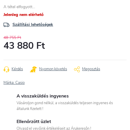
A tétel elfogyott…
Jelenleg nem elérhető
Szállítási lehetőségek
48 755 Ft
43 880 Ft
Egységár:
Kérdés
Nyomon követés
Megosztás
Márka:
Casio
A visszaküldés ingyenes
Vásároljon gond nélkül, a visszaküldés teljesen ingyenes és
általunk fizetett !
Ellenőrzött üzlet
Olvasd el vevőink értékeléseit az Árukeresőn !