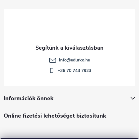
c
info
@
edurko.hu
+36 70 743 7923
Információk önnek
Online fizetési lehetőséget biztosítunk