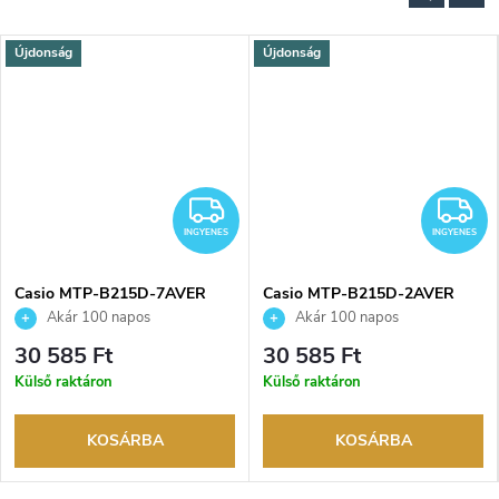
Újdonság
Újdonság
NGYENES
INGYENES
I
INGYENES
INGYENES
Casio MTP-B215D-7AVER
Casio MTP-B215D-2AVER
karóra
karóra
Akár 100 napos
Akár 100 napos
visszaküldési lehetőség. Hivatalos
visszaküldési lehetőség. Hivatalos
30 585 Ft
30 585 Ft
márkakereskedő.
márkakereskedő.
Külső raktáron
Külső raktáron
KOSÁRBA
KOSÁRBA