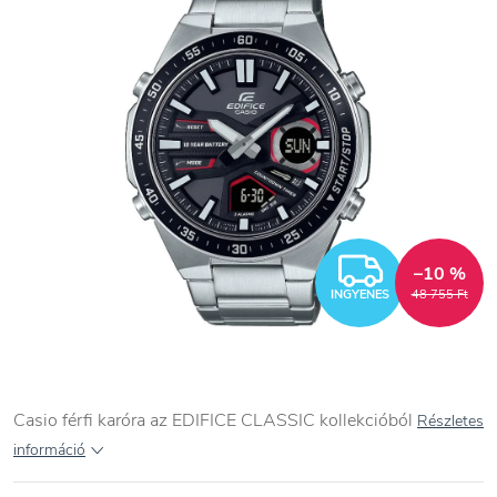
INGYEN
–10 %
INGYENES
48 755 Ft
Casio férfi karóra az EDIFICE CLASSIC kollekcióból
Részletes
információ