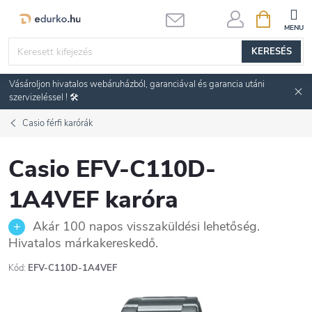
Ugrás
KOSÁR
a
fő
KERESÉS
tartalomhoz
Vásároljon hivatalos webáruházból, garanciával és garancia utáni
szervizeléssel ! 🛠️
Casio férfi karórák
Casio EFV-C110D-
1A4VEF karóra
Akár 100 napos visszaküldési lehetőség.
Hivatalos márkakereskedő.
Kód:
EFV-C110D-1A4VEF