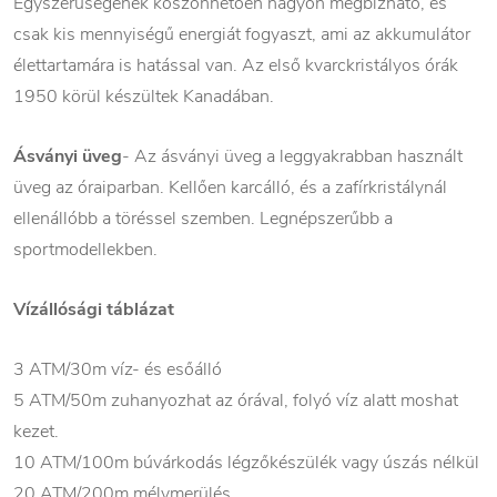
Egyszerűségének köszönhetően nagyon megbízható, és
csak kis mennyiségű energiát fogyaszt, ami az akkumulátor
élettartamára is hatással van. Az első kvarckristályos órák
1950 körül készültek Kanadában.
Ásványi üveg
- Az ásványi üveg a leggyakrabban használt
üveg az óraiparban. Kellően karcálló, és a zafírkristálynál
ellenállóbb a töréssel szemben. Legnépszerűbb a
sportmodellekben.
Vízállósági táblázat
3 ATM/30m víz- és esőálló
5 ATM/50m zuhanyozhat az órával, folyó víz alatt moshat
kezet.
10 ATM/100m búvárkodás légzőkészülék vagy úszás nélkül
20 ATM/200m mélymerülés