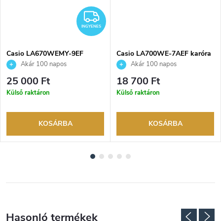
NGYENES
INGYENES
INGYENES
Casio LA670WEMY-9EF
Casio LA700WE-7AEF karóra
karóra
Akár 100 napos
Akár 100 napos
visszaküldési lehetőség. Hivatalos
visszaküldési lehetőség. Hivatalos
25 000 Ft
18 700 Ft
márkakereskedő.
márkakereskedő.
Külső raktáron
Külső raktáron
KOSÁRBA
KOSÁRBA