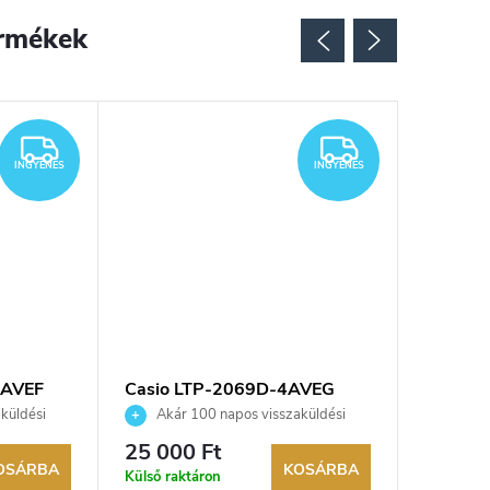
rmékek
Újdonsá
INGYENES
INGYENES
INGYENES
INGYENES
4AVEF
Casio LTP-2069D-4AVEG
Casio 
karóra
karóra
küldési
Akár 100 napos visszaküldési
Akár 
kereskedő.
lehetőség. Hivatalos márkakereskedő.
lehetőség
25 000 Ft
32 800
OSÁRBA
KOSÁRBA
Külső raktáron
Külső rak