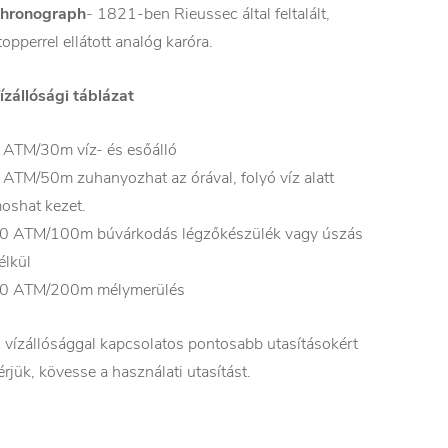
hronograph
- 1821-ben Rieussec által feltalált,
topperrel ellátott analóg karóra.
ízállósági táblázat
 ATM/30m víz- és esőálló
 ATM/50m zuhanyozhat az órával, folyó víz alatt
oshat kezet.
0 ATM/100m búvárkodás légzőkészülék vagy úszás
élkül
0 ATM/200m mélymerülés
 vízállósággal kapcsolatos pontosabb utasításokért
érjük, kövesse a használati utasítást.