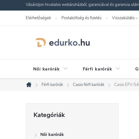
Ugrás
Vásároljon hivatalos webáruházból, garanciával és garancia utáni s
a
Elérhetőségek
Postaköltség és fizetés
Visszaküldés –
fő
tartalomhoz
Női karórák
Férfi karórák
G
Férfi karórák
Casio férfi karórák
Casio EFV-5
Kezdőlap
O
Kategóriák
Kategóriák
átugrása
l
Női karórák