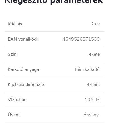
Jótállás
:
2 év
EAN vonalkód
:
4549526371530
Szín
:
Fekete
Karkötő anyaga
:
Fém karkötő
Kijelzési dimenzió
:
44mm
Vízhatlan
:
10ATM
Üveg
:
Ásványi