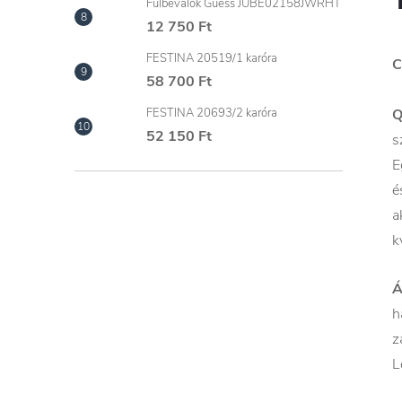
Fülbevalók Guess JUBE02158JWRHT
12 750 Ft
FESTINA 20519/1 karóra
C
58 700 Ft
FESTINA 20693/2 karóra
52 150 Ft
s
E
é
a
k
Á
h
z
L