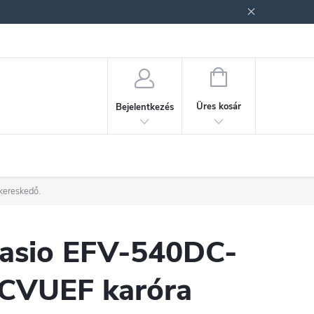
ek (ÁSZF)
Adatkezelési tájékoztató
Jogi nyilatkozat
Fogyasztóvéd
KOSÁR
Üres kosár
Bejelentkezés
kereskedő.
asio EFV-540DC-
CVUEF karóra