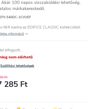
Akár 100 napos visszaküldési lehetőség.
atalos márkakereskedő.
EFV-540DC-1CVUEF
o férfi karóra az EDIFICE CLASSIC kollekcióból
letes információ
tel elfogyott…
enleg nem elérhető
Szállítási lehetőségek
35 Ft
7 285 Ft
égár: