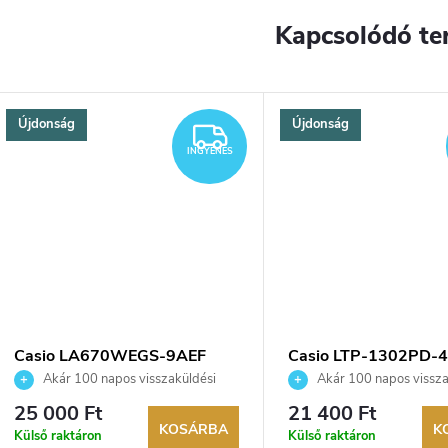
Kapcsolódó te
Újdonság
Újdonság
YENES
INGYENES
INGYENES
Casio LA670WEGS-9AEF
Casio LTP-1302PD-
karóra
karóra
Akár 100 napos visszaküldési
Akár 100 napos vissza
lehetőség. Hivatalos márkakereskedő.
lehetőség. Hivatalos márka
25 000 Ft
21 400 Ft
KOSÁRBA
K
Külső raktáron
Külső raktáron