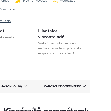
Kérdés
Nyomon követés
Megosztás
Nyomtatás
a:
Casio
let
Hivatalos
viszonteladó
ékeléseit az
Webáruházunkban minden
márkára biztosítunk garanciális
és garancián túli szervizt !
HASONLÓ (10)
KAPCSOLÓDÓ TERMÉKEK
Kiegészítő paraméterek