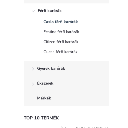
d
Férfi karórák
a
Casio férfi karórák
l
Festina férfi karórák
s
Citizen férfi karórák
Guess férfi karórák
ó
Gyerek karórák
p
a
Ékszerek
n
Márkák
e
TOP 10 TERMÉK