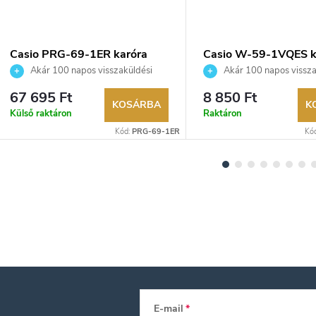
Casio PRG-69-1ER karóra
Casio W-59-1VQES k
Akár 100 napos visszaküldési
Akár 100 napos vissza
lehetőség. Hivatalos márkakereskedő.
lehetőség. Hivatalos márka
67 695 Ft
8 850 Ft
KOSÁRBA
K
Külső raktáron
Raktáron
Kód:
PRG-69-1ER
Kó
E-mail