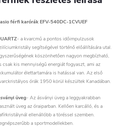
asio férfi karórák EFV-540DC-1CVUEF
QUARTZ
- a kvarcmű a pontos időimpulzusok
zilíciumkristály segítségével történő előállítására utal.
gyszerűségének köszönhetően nagyon megbízható,
s csak kis mennyiségű energiát fogyaszt, ami az
kkumulátor élettartamára is hatással van. Az első
varckristályos órák 1950 körül készültek Kanadában.
sványi üveg
- Az ásványi üveg a leggyakrabban
asznált üveg az óraiparban. Kellően karcálló, és a
afírkristálynál ellenállóbb a töréssel szemben.
egnépszerűbb a sportmodellekben.