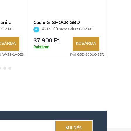
aróra
Casio G-SHOCK GBD-
Casio 
800UC-8ER karóra
karóra
küldési
Akár 100 napos visszaküldési
Akár 
kereskedő.
lehetőség. Hivatalos márkakereskedő.
lehetőség
37 900 Ft
50 685
OSÁRBA
KOSÁRBA
Raktáron
Külső rak
d:
W-59-1VQES
Kód:
GBD-800UC-8ER
KÜLDÉS