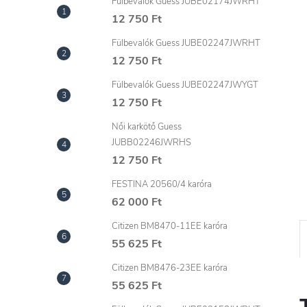
l
Fülbevalók Guess JUBE02174JWRHT
12 750 Ft
Fülbevalók Guess JUBE02247JWRHT
12 750 Ft
Fülbevalók Guess JUBE02247JWYGT
12 750 Ft
Női karkötő Guess
JUBB02246JWRHS
12 750 Ft
FESTINA 20560/4 karóra
62 000 Ft
Citizen BM8470-11EE karóra
55 625 Ft
Citizen BM8476-23EE karóra
55 625 Ft