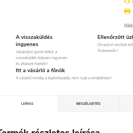
Márk
A visszaküldés
Ellenőrzött üz
ingyenes
Olvasd el vevőink ért
Árukeresőn !
Vásároljon gond nélkül, a
visszaküldés teljesen ingyenes
és általunk fizetett !
Itt a vásárló a főnök
A vásárló mindig a legfontosabb, nem csak a rendeléskor !
LEÍRÁS
BESZÉLGETÉS
Termék részletes leírása