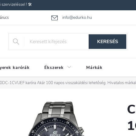
zervizeléssel ! 🛠️
info@edurko.hu
 árucsere
Reklamáció
Gyakran ismételt kérdések
Üzleti feltétel
KERESÉS
yerek karórák
Ékszerek
Márkák
40DC-1CVUEF karóra
Akár 100 napos visszaküldési lehetőség. Hivatalos márka
C
1