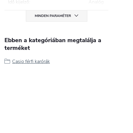
Idő kijelző
:
Analóg
MINDEN PARAMÉTER
Ebben a kategóriában megtalálja a
terméket
Casio férfi karórák