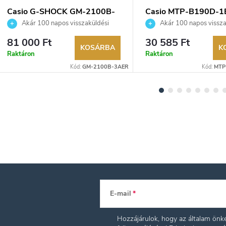
Casio G-SHOCK GM-2100B-
Casio MTP-B190D-1
3AER karóra
karóra
Akár 100 napos visszaküldési
Akár 100 napos vissza
lehetőség. Hivatalos márkakereskedő.
lehetőség. Hivatalos márka
81 000 Ft
30 585 Ft
KOSÁRBA
K
Raktáron
Raktáron
Kód:
GM-2100B-3AER
Kód:
MTP
E-mail
Hozzájárulok, hogy az általam ön