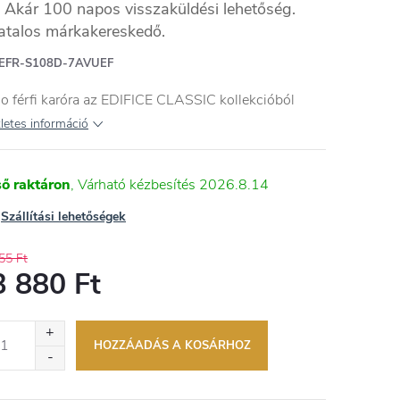
Akár 100 napos visszaküldési lehetőség.
atalos márkakereskedő.
EFR-S108D-7AVUEF
o férfi karóra az EDIFICE CLASSIC kollekcióból
letes információ
ső raktáron
2026.8.14
Szállítási lehetőségek
55 Ft
3 880 Ft
égár:
HOZZÁADÁS A KOSÁRHOZ