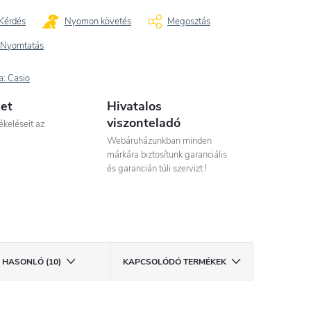
Kérdés
Nyomon követés
Megosztás
Nyomtatás
a:
Casio
let
Hivatalos
viszonteladó
ékeléseit az
Webáruházunkban minden
márkára biztosítunk garanciális
és garancián túli szervizt !
HASONLÓ (10)
KAPCSOLÓDÓ TERMÉKEK