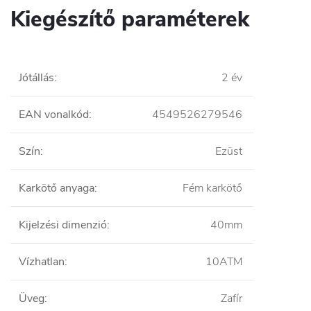
Kiegészítő paraméterek
Jótállás
:
2 év
EAN vonalkód
:
4549526279546
Szín
:
Ezüst
Karkötő anyaga
:
Fém karkötő
Kijelzési dimenzió
:
40mm
Vízhatlan
:
10ATM
Üveg
:
Zafír