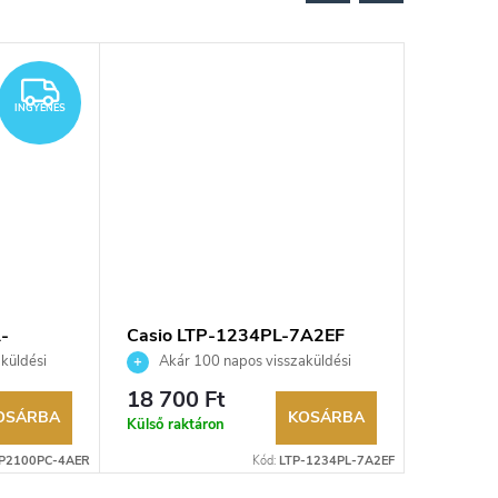
INGYENES
INGYENES
-
Casio LTP-1234PL-7A2EF
Casio 
ra
karóra
küldési
Akár 100 napos visszaküldési
Akár 
kereskedő.
lehetőség. Hivatalos márkakereskedő.
lehetőség
18 700 Ft
15 250
OSÁRBA
KOSÁRBA
Külső raktáron
Külső rak
P2100PC-4AER
Kód:
LTP-1234PL-7A2EF