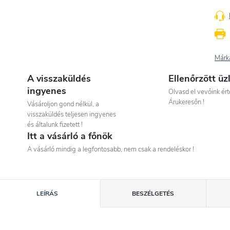
Márk
A visszaküldés
Ellenőrzött üz
ingyenes
Olvasd el vevőink ért
Árukeresőn !
Vásároljon gond nélkül, a
visszaküldés teljesen ingyenes
és általunk fizetett !
Itt a vásárló a főnök
A vásárló mindig a legfontosabb, nem csak a rendeléskor !
LEÍRÁS
BESZÉLGETÉS