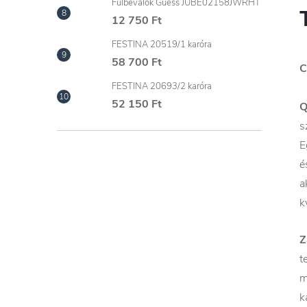
Fülbevalók Guess JUBE02158JWRHT
12 750 Ft
FESTINA 20519/1 karóra
58 700 Ft
C
FESTINA 20693/2 karóra
52 150 Ft
s
E
é
a
k
Z
t
m
k