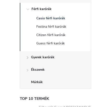
d
Férfi karórák
a
Casio férfi karórák
l
Festina férfi karórák
s
Citizen férfi karórák
Guess férfi karórák
ó
Gyerek karórák
p
a
Ékszerek
n
Márkák
e
TOP 10 TERMÉK