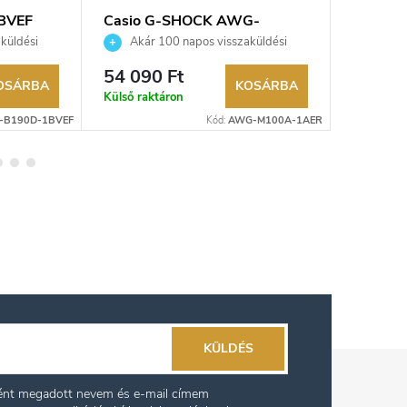
BVEF
Casio G-SHOCK AWG-
Casio 
M100A-1AER karóra
karóra
küldési
Akár 100 napos visszaküldési
Akár 
kereskedő.
lehetőség. Hivatalos márkakereskedő.
lehetőség
54 090 Ft
47 285
OSÁRBA
KOSÁRBA
Külső raktáron
Raktáron
-B190D-1BVEF
Kód:
AWG-M100A-1AER
KÜLDÉS
ként megadott nevem és e-mail címem