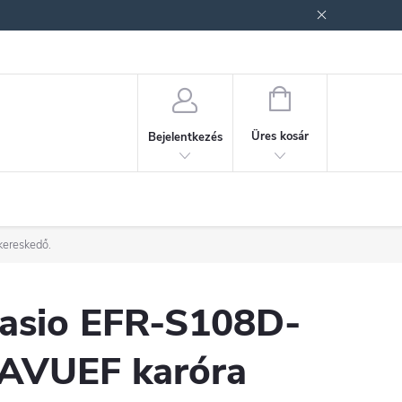
ek (ÁSZF)
Adatkezelési tájékoztató
Jogi nyilatkozat
Fogyasztóvéd
KOSÁR
Üres kosár
Bejelentkezés
kereskedő.
asio EFR-S108D-
AVUEF karóra