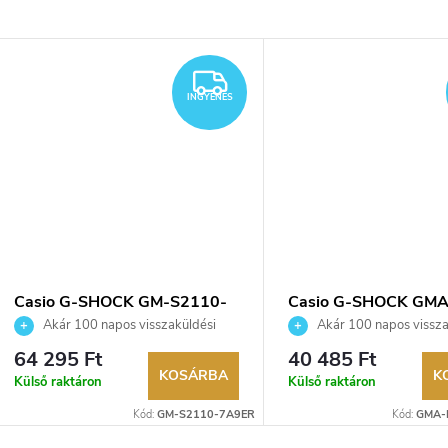
YENES
INGYENES
INGYENES
Casio G-SHOCK GM-S2110-
Casio G-SHOCK GMA
7A9ER karóra
P2100PC-4AER karó
Akár 100 napos visszaküldési
Akár 100 napos vissza
lehetőség. Hivatalos márkakereskedő.
lehetőség. Hivatalos márka
64 295 Ft
40 485 Ft
KOSÁRBA
K
Külső raktáron
Külső raktáron
Kód:
GM-S2110-7A9ER
Kód:
GMA-