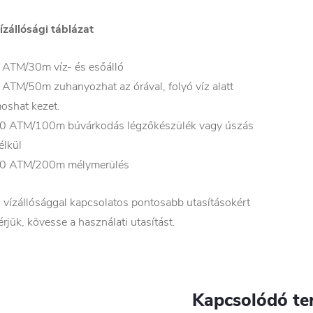
ízállósági táblázat
 ATM/30m víz- és esőálló
 ATM/50m zuhanyozhat az órával, folyó víz alatt
oshat kezet.
0 ATM/100m búvárkodás légzőkészülék vagy úszás
élkül
0 ATM/200m mélymerülés
 vízállósággal kapcsolatos pontosabb utasításokért
érjük, kövesse a használati utasítást.
Kapcsolódó te