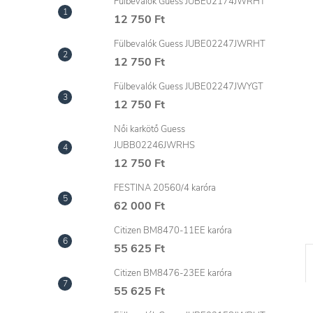
l
Fülbevalók Guess JUBE02174JWRHT
12 750 Ft
Fülbevalók Guess JUBE02247JWRHT
12 750 Ft
Fülbevalók Guess JUBE02247JWYGT
12 750 Ft
Női karkötő Guess
JUBB02246JWRHS
12 750 Ft
FESTINA 20560/4 karóra
62 000 Ft
Citizen BM8470-11EE karóra
55 625 Ft
Citizen BM8476-23EE karóra
55 625 Ft