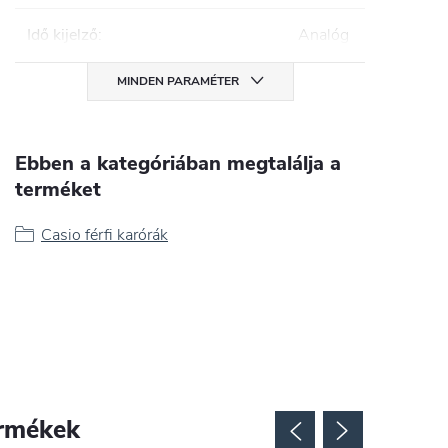
Idő kijelző
:
Analóg
MINDEN PARAMÉTER
Ebben a kategóriában megtalálja a
terméket
Casio férfi karórák
rmékek