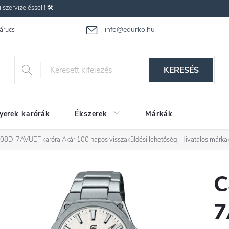
zervizeléssel ! 🛠️
info@edurko.hu
 árucsere
Reklamáció
Gyakran ismételt kérdések
Üzleti feltétel
KERESÉS
yerek karórák
Ékszerek
Márkák
108D-7AVUEF karóra
Akár 100 napos visszaküldési lehetőség. Hivatalos márka
C
7