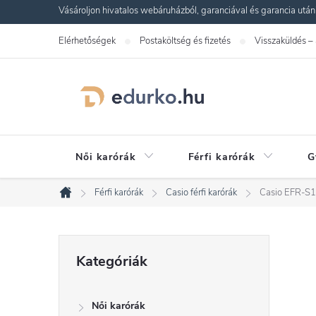
Ugrás
Vásároljon hivatalos webáruházból, garanciával és garancia utáni s
a
Elérhetőségek
Postaköltség és fizetés
Visszaküldés –
fő
tartalomhoz
Női karórák
Férfi karórák
G
Férfi karórák
Casio férfi karórák
Casio EFR-S
Kezdőlap
O
Kategóriák
Kategóriák
átugrása
l
Női karórák