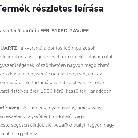
Termék részletes leírása
asio férfi karórák
EFR-S108D-7AVUEF
QUARTZ
- a kvarcmű a pontos időimpulzusok
zilíciumkristály segítségével történő előállítására utal.
gyszerűségének köszönhetően nagyon megbízható,
s csak kis mennyiségű energiát fogyaszt, ami az
kkumulátor élettartamára is hatással van. Az első
varckristályos órák 1950 körül készültek Kanadában.
afír uveg
- A zafír egy olyan ásvány, amely vagy
ermészetes drágakőként fordul elő, vagy
esterségesen állítják elő. A zafírkristályt nagyon nagy
arcállóság jellemzi.