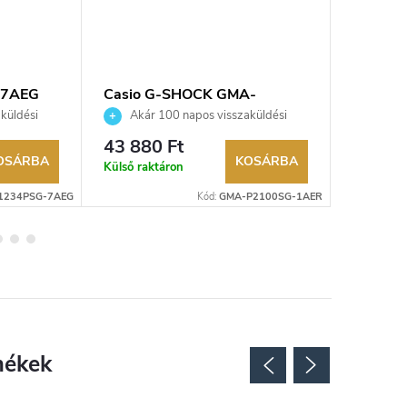
-7AEG
Casio G-SHOCK GMA-
Casio 
P2100SG-1AER karóra
karóra
küldési
Akár 100 napos visszaküldési
Akár 
kereskedő.
lehetőség. Hivatalos márkakereskedő.
lehetőség
43 880 Ft
34 170
OSÁRBA
KOSÁRBA
Külső raktáron
Külső rak
1234PSG-7AEG
Kód:
GMA-P2100SG-1AER