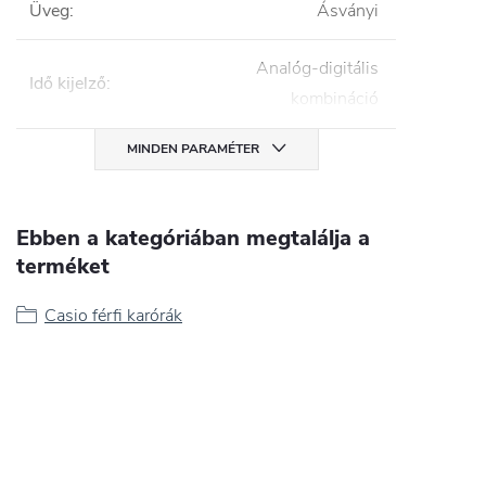
Üveg
:
Ásványi
Analóg-digitális
Idő kijelző
:
kombináció
MINDEN PARAMÉTER
Ebben a kategóriában megtalálja a
terméket
Casio férfi karórák