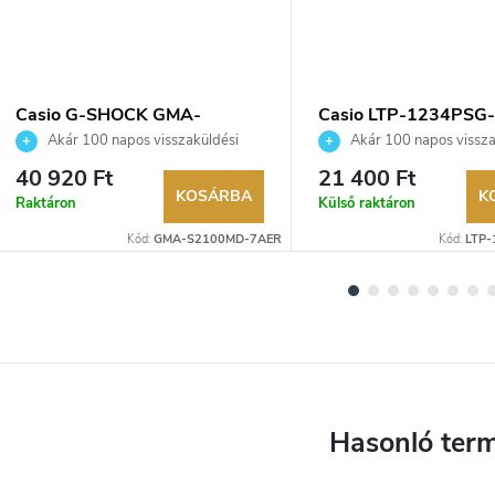
Casio G-SHOCK GMA-
Casio LTP-1234PSG
S2100MD-7AER karóra
karóra
Akár 100 napos visszaküldési
Akár 100 napos vissza
lehetőség. Hivatalos márkakereskedő.
lehetőség. Hivatalos márka
40 920 Ft
21 400 Ft
KOSÁRBA
K
Raktáron
Külső raktáron
Kód:
GMA-S2100MD-7AER
Kód:
LTP-