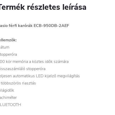
Termék részletes leírása
asio férfi karórák ECB-950DB-2AEF
ellemzők:
átum
topperóra
00 kör memória a köztes idők számára
isszaszámláló stopperóra
eljesen automatikus LED kijelző megvilágítás
 többszörös riasztás
ilágidők
achiméter
LUETOOTH