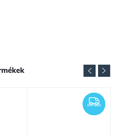
rmékek
INGYENES
INGYENES