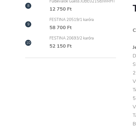
Fülbevalók Guess JUBE02158JWRHT
12 750 Ft
FESTINA 20519/1 karóra
58 700 Ft
C
FESTINA 20693/2 karóra
52 150 Ft
J
D
S
2
V
T
5
V
T
B