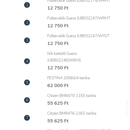
l
Fülbevalók Guess JUBE02174JWRHT
12 750 Ft
Fülbevalók Guess JUBE02247JWRHT
12 750 Ft
Fülbevalók Guess JUBE02247JWYGT
12 750 Ft
Női karkötő Guess
JUBB02246JWRHS
12 750 Ft
FESTINA 20560/4 karóra
62 000 Ft
Citizen BM8470-11EE karóra
55 625 Ft
Citizen BM8476-23EE karóra
55 625 Ft