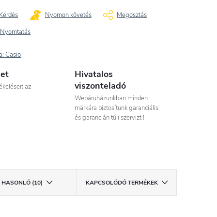
Kérdés
Nyomon követés
Megosztás
Nyomtatás
a:
Casio
let
Hivatalos
viszonteladó
ékeléseit az
Webáruházunkban minden
márkára biztosítunk garanciális
és garancián túli szervizt !
HASONLÓ (10)
KAPCSOLÓDÓ TERMÉKEK