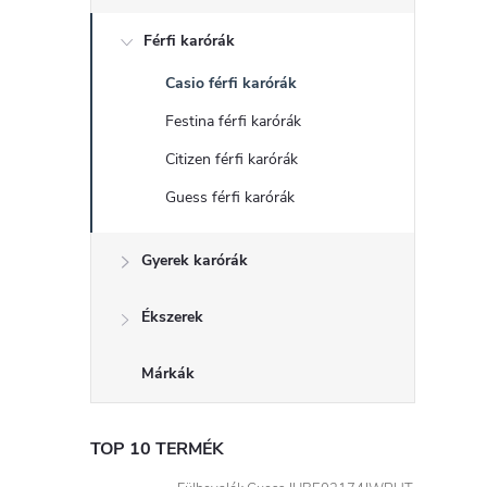
d
Férfi karórák
a
Casio férfi karórák
l
Festina férfi karórák
s
Citizen férfi karórák
Guess férfi karórák
ó
Gyerek karórák
p
a
Ékszerek
n
Márkák
e
TOP 10 TERMÉK