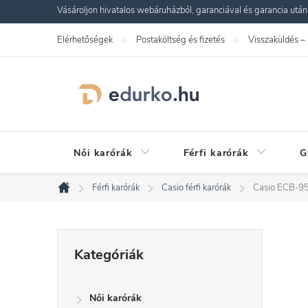
Ugrás
Vásároljon hivatalos webáruházból, garanciával és garancia utáni s
a
Elérhetőségek
Postaköltség és fizetés
Visszaküldés –
fő
tartalomhoz
Női karórák
Férfi karórák
G
Férfi karórák
Casio férfi karórák
Casio ECB-9
Kezdőlap
O
Kategóriák
Kategóriák
átugrása
l
Női karórák