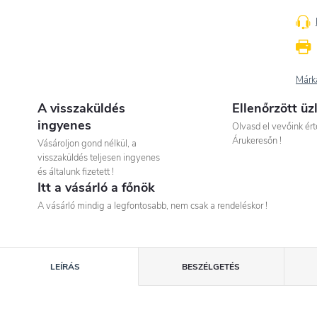
Márk
A visszaküldés
Ellenőrzött üz
ingyenes
Olvasd el vevőink ért
Árukeresőn !
Vásároljon gond nélkül, a
visszaküldés teljesen ingyenes
és általunk fizetett !
Itt a vásárló a főnök
A vásárló mindig a legfontosabb, nem csak a rendeléskor !
LEÍRÁS
BESZÉLGETÉS