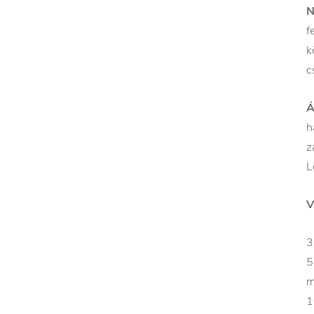
N
f
k
c
Á
h
z
L
V
3
5
m
1