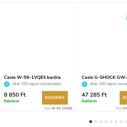
YENES
Casio W-59-1VQES karóra
Casio G-SHOCK GW-
M5610U-1ER karóra
Akár 100 napos visszaküldési
Akár 100 napos vissza
lehetőség. Hivatalos márkakereskedő.
lehetőség. Hivatalos márka
8 850 Ft
47 285 Ft
KOSÁRBA
K
Raktáron
Raktáron
Kód:
W-59-1VQES
Kód:
GW