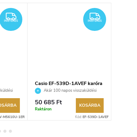
INGYENES
INGYENES
INGYENES
INGYENES
Casio EF-539D-1AVEF karóra
Casio 
4AER ka
küldési
Akár 100 napos visszaküldési
Akár 
kereskedő.
lehetőség. Hivatalos márkakereskedő.
lehetőség
50 685 Ft
50 685
OSÁRBA
KOSÁRBA
Raktáron
Külső rak
-M5610U-1ER
Kód:
EF-539D-1AVEF