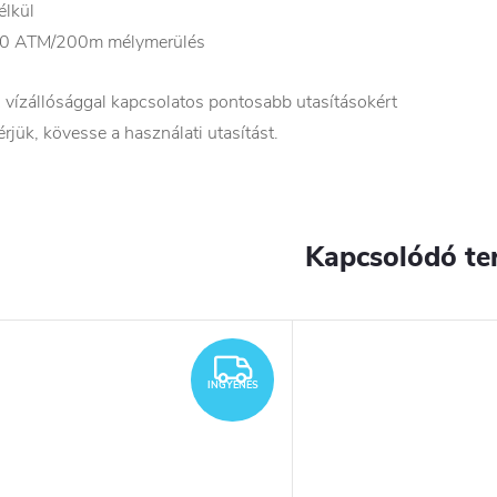
élkül
0 ATM/200m mélymerülés
 vízállósággal kapcsolatos pontosabb utasításokért
érjük, kövesse a használati utasítást.
Kapcsolódó te
YENES
INGYENES
INGYENES