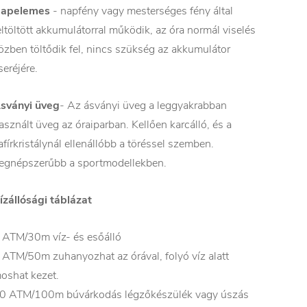
apelemes
- napfény vagy mesterséges fény által
eltöltött akkumulátorral működik, az óra normál viselés
özben töltődik fel, nincs szükség az akkumulátor
seréjére.
sványi üveg
- Az ásványi üveg a leggyakrabban
asznált üveg az óraiparban. Kellően karcálló, és a
afírkristálynál ellenállóbb a töréssel szemben.
egnépszerűbb a sportmodellekben.
ízállósági táblázat
 ATM/30m víz- és esőálló
 ATM/50m zuhanyozhat az órával, folyó víz alatt
oshat kezet.
0 ATM/100m búvárkodás légzőkészülék vagy úszás