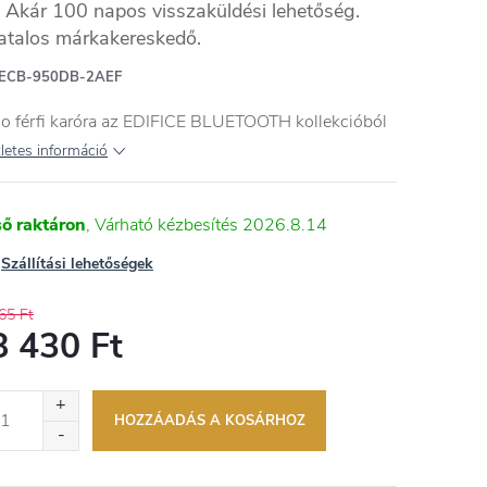
Akár 100 napos visszaküldési lehetőség.
atalos márkakereskedő.
ECB-950DB-2AEF
o férfi karóra az EDIFICE BLUETOOTH kollekcióból
letes információ
ső raktáron
2026.8.14
Szállítási lehetőségek
65 Ft
8 430 Ft
égár:
HOZZÁADÁS A KOSÁRHOZ