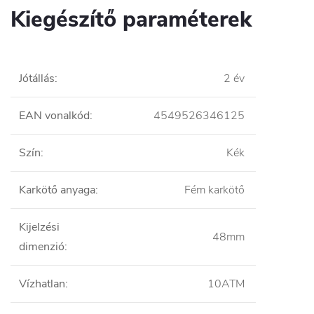
Kiegészítő paraméterek
Jótállás
:
2 év
EAN vonalkód
:
4549526346125
Szín
:
Kék
Karkötő anyaga
:
Fém karkötő
Kijelzési
48mm
dimenzió
:
Vízhatlan
:
10ATM