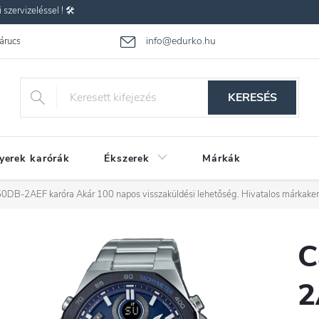
zervizeléssel ! 🛠️
info@edurko.hu
 árucsere
Reklamáció
Gyakran ismételt kérdések
Üzleti feltétel
KERESÉS
yerek karórák
Ékszerek
Márkák
50DB-2AEF karóra
Akár 100 napos visszaküldési lehetőség. Hivatalos márkake
C
2