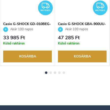
NGYENES
INGYENES
I
INGYENES
INGYENES
Casio G-SHOCK GD-010BEG-
Casio G-SHOCK GBA-900UU-
1ER karóra
3AER karóra
Akár 100 napos
Akár 100 napos
visszaküldési lehetőség. Hivatalos
visszaküldési lehetőség. Hivatalos
33 985 Ft
47 285 Ft
márkakereskedő.
márkakereskedő.
Külső raktáron
Külső raktáron
KOSÁRBA
KOSÁRBA