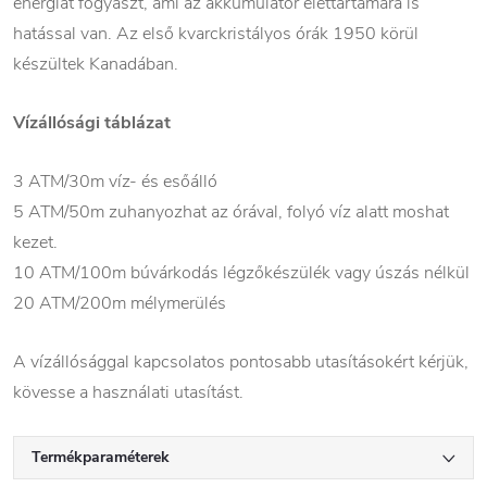
energiát fogyaszt, ami az akkumulátor élettartamára is
hatással van. Az első kvarckristályos órák 1950 körül
készültek Kanadában.
Vízállósági táblázat
3 ATM/30m víz- és esőálló
5 ATM/50m zuhanyozhat az órával, folyó víz alatt moshat
kezet.
10 ATM/100m búvárkodás légzőkészülék vagy úszás nélkül
20 ATM/200m mélymerülés
A vízállósággal kapcsolatos pontosabb utasításokért kérjük,
kövesse a használati utasítást.
Termékparaméterek