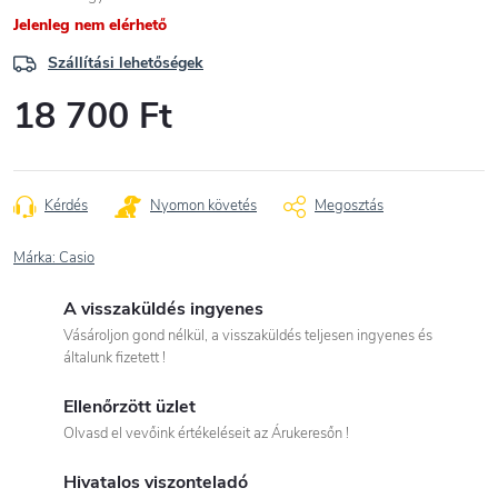
Jelenleg nem elérhető
Szállítási lehetőségek
18 700 Ft
Egységár:
Kérdés
Nyomon követés
Megosztás
Márka:
Casio
A visszaküldés ingyenes
Vásároljon gond nélkül, a visszaküldés teljesen ingyenes és
általunk fizetett !
Ellenőrzött üzlet
Olvasd el vevőink értékeléseit az Árukeresőn !
Hivatalos viszonteladó