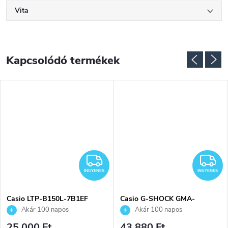
Vita
Kapcsolódó termékek
INGYENES
I
INGYENES
INGYENES
Casio LTP-B150L-7B1EF
Casio G-SHOCK GMA-
karóra
P2100SG-1AER karóra
Akár 100 napos
Akár 100 napos
visszaküldési lehetőség. Hivatalos
visszaküldési lehetőség. Hivatalos
25 000 Ft
43 880 Ft