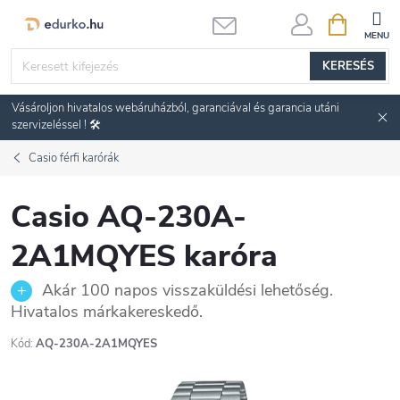
Ugrás
KOSÁR
a
fő
KERESÉS
tartalomhoz
Vásároljon hivatalos webáruházból, garanciával és garancia utáni
szervizeléssel ! 🛠️
Casio férfi karórák
Casio AQ-230A-
2A1MQYES karóra
Akár 100 napos visszaküldési lehetőség.
Hivatalos márkakereskedő.
Kód:
AQ-230A-2A1MQYES