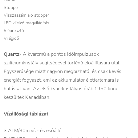
Stopper
Visszaszámláló stopper
LED kijelző megvilágítás
5 ébresztő
Világidő
Quartz
- A kvarcmű a pontos időimpulzusok
szilíciumkristály segítségével történő előállítására utal.
Egyszerűsége miatt nagyon megbízható, és csak kevés
energiát fogyaszt, ami az akkumulátor élettartamára is
hatással van. Az első kvarckristályos órák 1950 körül
készültek Kanadában.
Vízállósági táblázat
3 ATM/30m víz- és esőálló