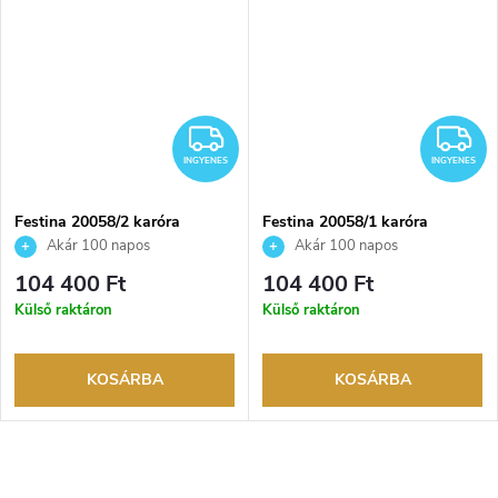
INGYENES
I
INGYENES
INGYENES
Festina 20058/2 karóra
Festina 20058/1 karóra
Akár 100 napos
Akár 100 napos
visszaküldési lehetőség. Hivatalos
visszaküldési lehetőség. Hivatalos
104 400 Ft
104 400 Ft
márkakereskedő.
márkakereskedő.
Külső raktáron
Külső raktáron
KOSÁRBA
KOSÁRBA