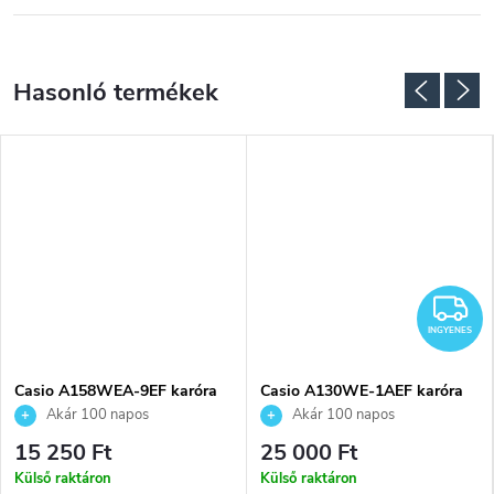
I
INGYENES
Casio A158WEA-9EF karóra
Casio A130WE-1AEF karóra
Akár 100 napos
Akár 100 napos
visszaküldési lehetőség. Hivatalos
visszaküldési lehetőség. Hivatalos
15 250 Ft
25 000 Ft
márkakereskedő.
márkakereskedő.
Külső raktáron
Külső raktáron