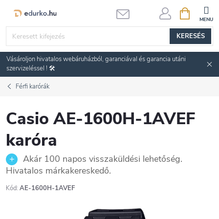
Ugrás
KOSÁR
a
fő
KERESÉS
tartalomhoz
Vásároljon hivatalos webáruházból, garanciával és garancia utáni
szervizeléssel ! 🛠️
Férfi karórák
Casio AE-1600H-1AVEF
karóra
Akár 100 napos visszaküldési lehetőség.
Hivatalos márkakereskedő.
Kód:
AE-1600H-1AVEF