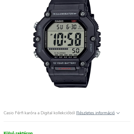
Casio Férfi karóra a Digital kollekcióból
Részletes információ
Külső raktáron