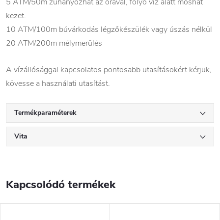
5 ATM/50m zuhanyozhat az órával, folyó víz alatt moshat
kezet.
10 ATM/100m búvárkodás légzőkészülék vagy úszás nélkül
20 ATM/200m mélymerülés
A vízállósággal kapcsolatos pontosabb utasításokért kérjük,
kövesse a használati utasítást.
Termékparaméterek
Vita
Kapcsolódó termékek