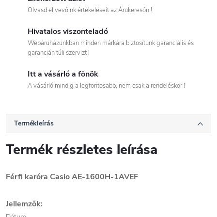
Olvasd el vevőink értékeléseit az Árukeresőn !
Hivatalos viszonteladó
Webáruházunkban minden márkára biztosítunk garanciális és
garancián túli szervizt !
Itt a vásárló a főnök
A vásárló mindig a legfontosabb, nem csak a rendeléskor !
Termékleírás
Termék részletes leírása
Férfi karóra Casio AE-1600H-1AVEF
Jellemzők:
Dátum