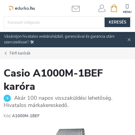
Ugrás
KOSÁR
a
fő
KERESÉS
tartalomhoz
Vásároljon hivatalos webáruházból, garanciával és garancia utáni
szervizeléssel ! 🛠️
Férfi karórák
Casio A1000M-1BEF
karóra
Akár 100 napos visszaküldési lehetőség.
Hivatalos márkakereskedő.
Kód:
A1000M-1BEF