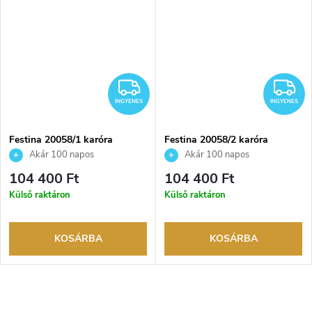
INGYENES
I
INGYENES
INGYENES
Festina 20058/1 karóra
Festina 20058/2 karóra
Akár 100 napos
Akár 100 napos
visszaküldési lehetőség. Hivatalos
visszaküldési lehetőség. Hivatalos
104 400 Ft
104 400 Ft
márkakereskedő.
márkakereskedő.
Külső raktáron
Külső raktáron
KOSÁRBA
KOSÁRBA