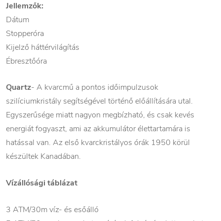
Jellemzők:
Dátum
Stopperóra
Kijelző háttérvilágítás
Ébresztőóra
Quartz
- A kvarcmű a pontos időimpulzusok
szilíciumkristály segítségével történő előállítására utal.
Egyszerűsége miatt nagyon megbízható, és csak kevés
energiát fogyaszt, ami az akkumulátor élettartamára is
hatással van. Az első kvarckristályos órák 1950 körül
készültek Kanadában.
Vízállósági táblázat
3 ATM/30m víz- és esőálló