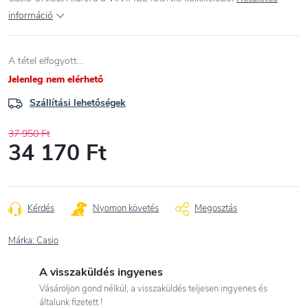
információ
A tétel elfogyott…
Jelenleg nem elérhető
Szállítási lehetőségek
37 950 Ft
34 170 Ft
Egységár:
Kérdés
Nyomon követés
Megosztás
Márka:
Casio
A visszaküldés ingyenes
Vásároljon gond nélkül, a visszaküldés teljesen ingyenes és
általunk fizetett !