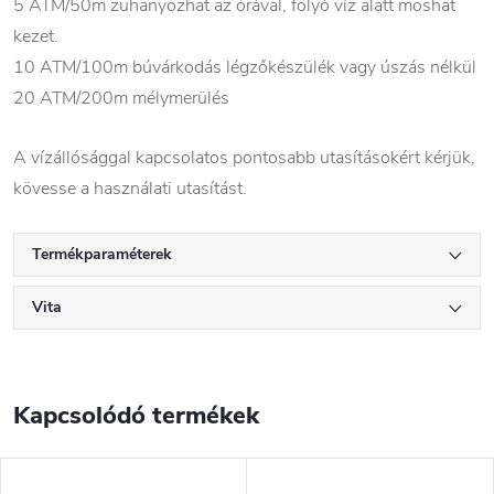
5 ATM/50m zuhanyozhat az órával, folyó víz alatt moshat
kezet.
10 ATM/100m búvárkodás légzőkészülék vagy úszás nélkül
20 ATM/200m mélymerülés
A vízállósággal kapcsolatos pontosabb utasításokért kérjük,
kövesse a használati utasítást.
Termékparaméterek
Vita
Kapcsolódó termékek