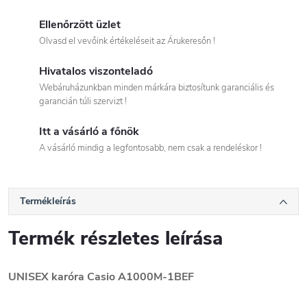
Ellenőrzött üzlet
Olvasd el vevőink értékeléseit az Árukeresőn !
Hivatalos viszonteladó
Webáruházunkban minden márkára biztosítunk garanciális és
garancián túli szervizt !
Itt a vásárló a főnök
A vásárló mindig a legfontosabb, nem csak a rendeléskor !
Termékleírás
Termék részletes leírása
UNISEX karóra Casio A1000M-1BEF