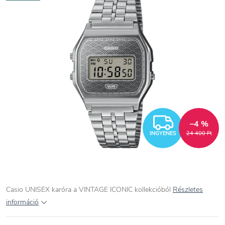
INGYEN
–4 %
INGYENES
24 400 Ft
Casio UNISEX karóra a VINTAGE ICONIC kollekcióból
Részletes
információ