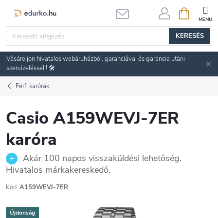
Ugrás
KOSÁR
a
fő
KERESÉS
tartalomhoz
Vásároljon hivatalos webáruházból, garanciával és garancia utáni
szervizeléssel ! 🛠️
Férfi karórák
Casio A159WEVJ-7ER
karóra
Akár 100 napos visszaküldési lehetőség.
Hivatalos márkakereskedő.
Kód:
A159WEVJ-7ER
Újdonság