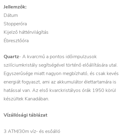
Jellemzők:
Dátum
Stopperóra
Kijelző háttérvilágítás
Ébresztőóra
Quartz
- A kvarcmű a pontos időimpulzusok
szilíciumkristály segítségével történő előállítására utal.
Egyszerűsége miatt nagyon megbízható, és csak kevés
energiát fogyaszt, ami az akkumulátor élettartamára is
hatással van. Az első kvarckristályos órák 1950 körül
készültek Kanadában.
Vízállósági táblázat
3 ATM/30m víz- és esőálló