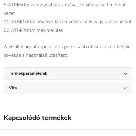
5 ATM/50m zuhanyozhat az órával, folyó víz alatt moshat
kezet.
10 ATM/100m búvárkodás légzőkészülék vagy úszás nélkül
20 ATM/200m mélymerülés
A vízállósággal kapcsolatos pontosabb utasításokért kérjük,
kövesse a használati utasítást.
Termékparaméterek
Vita
Kapcsolódó termékek