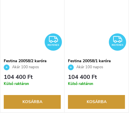
INGYENES
I
INGYENES
INGYENES
Festina 20058/2 karóra
Festina 20058/1 karóra
Akár 100 napos
Akár 100 napos
visszaküldési lehetőség. Hivatalos
visszaküldési lehetőség. Hivatalos
104 400 Ft
104 400 Ft
márkakereskedő.
márkakereskedő.
Külső raktáron
Külső raktáron
KOSÁRBA
KOSÁRBA