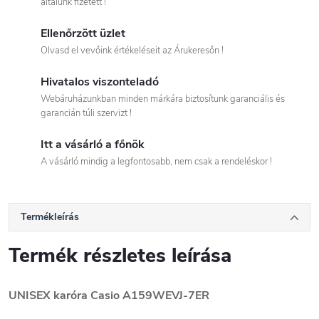
általunk fizetett !
Ellenőrzött üzlet
Olvasd el vevőink értékeléseit az Árukeresőn !
Hivatalos viszonteladó
Webáruházunkban minden márkára biztosítunk garanciális és
garancián túli szervizt !
Itt a vásárló a főnök
A vásárló mindig a legfontosabb, nem csak a rendeléskor !
Termékleírás
Termék részletes leírása
UNISEX karóra Casio
A159WEVJ-7ER