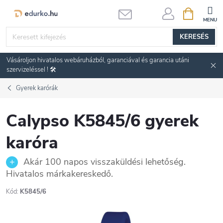
Ugrás
KOSÁR
a
fő
KERESÉS
tartalomhoz
Vásároljon hivatalos webáruházból, garanciával és garancia utáni
szervizeléssel ! 🛠️
Gyerek karórák
Calypso K5845/6 gyerek
karóra
Akár 100 napos visszaküldési lehetőség.
Hivatalos márkakereskedő.
Kód:
K5845/6