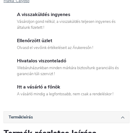
Márka:
Calypso
A visszaküldés ingyenes
Vásároljon gond nélkül, a visszaküldés teljesen ingyenes és
általunk fizetett !
Ellenőrzött üzlet
Olvasd el vevőink értékeléseit az Árukeresőn !
Hivatalos viszonteladó
Webáruházunkban minden márkára biztosítunk garanciális és
garancián túli szervizt !
Itt a vásárló a főnök
A vásárló mindig a legfontosabb, nem csak a rendeléskor !
Termékleírás