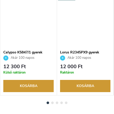
Calypso K5847/1 gyerek
Lorus R2345PX9 gyerek
karóra
karóra
Akár 100 napos
Akár 100 napos
visszaküldési lehetőség. Hivatalos
visszaküldési lehetőség. Hivatalos
12 300 Ft
12 000 Ft
márkakereskedő.
márkakereskedő.
Külső raktáron
Raktáron
KOSÁRBA
KOSÁRBA