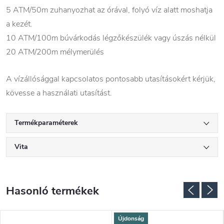
5 ATM/50m zuhanyozhat az órával, folyó víz alatt moshatja
a kezét.
10 ATM/100m búvárkodás légzőkészülék vagy úszás nélkül
20 ATM/200m mélymerülés
A vízállósággal kapcsolatos pontosabb utasításokért kérjük,
kövesse a használati utasítást.
Termékparaméterek
Vita
Újdonság