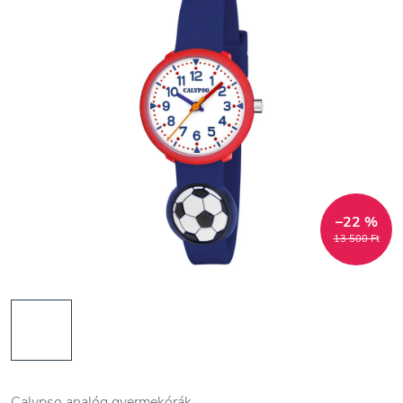
–22 %
13 500 Ft
Calypso analóg gyermekórák