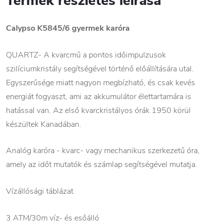
Termék részletes leírása
Calypso K5845/6
gyermek karóra
QUARTZ- A kvarcmű a pontos időimpulzusok
szilíciumkristály segítségével történő előállítására utal.
Egyszerűsége miatt nagyon megbízható, és csak kevés
energiát fogyaszt, ami az akkumulátor élettartamára is
hatással van. Az első kvarckristályos órák 1950 körül
készültek Kanadában.
Analóg karóra - kvarc- vagy mechanikus szerkezetű óra,
amely az időt mutatók és számlap segítségével mutatja.
Vízállósági táblázat
3 ATM/30m víz- és esőálló