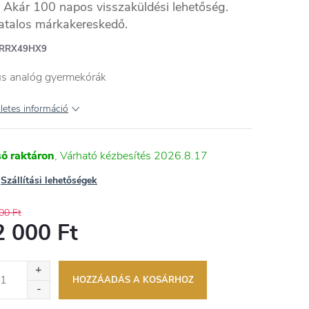
Akár 100 napos visszaküldési lehetőség.
atalos márkakereskedő.
RRX49HX9
us analóg gyermekórák
letes információ
ső raktáron
2026.8.17
Szállítási lehetőségek
00 Ft
2 000 Ft
égár:
HOZZÁADÁS A KOSÁRHOZ