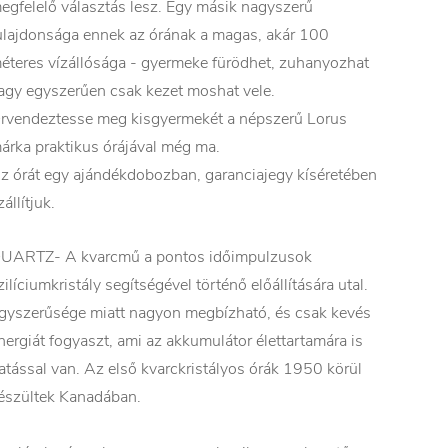
egfelelő választás lesz. Egy másik nagyszerű
ulajdonsága ennek az órának a magas, akár 100
éteres vízállósága - gyermeke fürödhet, zuhanyozhat
agy egyszerűen csak kezet moshat vele.
rvendeztesse meg kisgyermekét a népszerű Lorus
árka praktikus órájával még ma.
z órát egy ajándékdobozban, garanciajegy kíséretében
zállítjuk.
UARTZ- A kvarcmű a pontos időimpulzusok
zilíciumkristály segítségével történő előállítására utal.
gyszerűsége miatt nagyon megbízható, és csak kevés
nergiát fogyaszt, ami az akkumulátor élettartamára is
atással van. Az első kvarckristályos órák 1950 körül
észültek Kanadában.