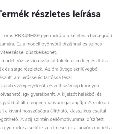
Termék részletes leírása
 Lorus RRX49HX9 gyermekóra tökéletes a hercegnőd
zámára. Ez a modell gyönyörű dizájnnal és színes
ivitelezéssel büszkélkedhet.
 modell rózsaszín dizájnját tökéletesen kiegészítik a
ék és sárga részletek. Az óra üvege akrilüvegből
észült, ami erőssé és tartóssá teszi.
z arab számjegyekből készült számlap könnyen
eolvasható, így gyerekbarát. A kijelzőt halakból és
agylókból álló tengeri motívum gazdagítja. A szilikon
zíj a kívánt hosszúságra állítható, klasszikus csattal
ögzíthető. A szíj szintén sellőmotívummal díszített.
a gyermeke a sellők szerelmese, ez a lányóra modell a