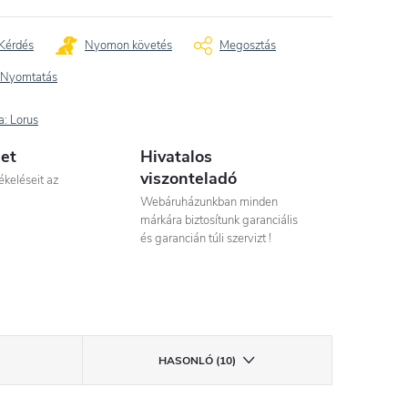
Kérdés
Nyomon követés
Megosztás
Nyomtatás
a:
Lorus
let
Hivatalos
viszonteladó
ékeléseit az
Webáruházunkban minden
márkára biztosítunk garanciális
és garancián túli szervizt !
HASONLÓ (10)