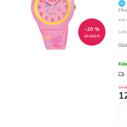
Hiv
Kód:
–20 %
Lor
15 000 Ft
Rész
Kül
15 0
1
Egys