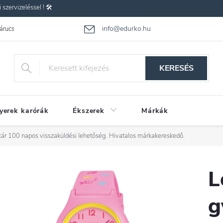
zervizeléssel ! 🛠️
info@edurko.hu
 árucsere
Reklamáció
Gyakran ismételt kérdések
Üzleti feltétel
KERESÉS
yerek karórák
Ékszerek
Márkák
ár 100 napos visszaküldési lehetőség. Hivatalos márkakereskedő.
L
g