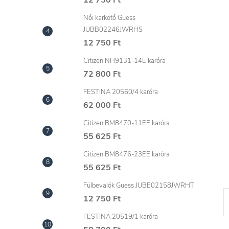
l
12 750 Ft
Női karkötő Guess
JUBB02246JWRHS
12 750 Ft
Citizen NH9131-14E karóra
72 800 Ft
FESTINA 20560/4 karóra
62 000 Ft
Citizen BM8470-11EE karóra
55 625 Ft
Citizen BM8476-23EE karóra
55 625 Ft
Fülbevalók Guess JUBE02158JWRHT
12 750 Ft
FESTINA 20519/1 karóra