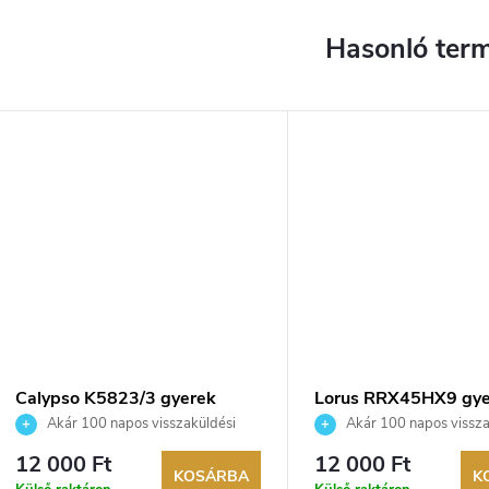
Calypso K5823/3 gyerek
Lorus RRX45HX9 gye
karóra
karóra
Akár 100 napos visszaküldési
Akár 100 napos vissza
lehetőség. Hivatalos márkakereskedő.
lehetőség. Hivatalos márka
12 000 Ft
12 000 Ft
KOSÁRBA
K