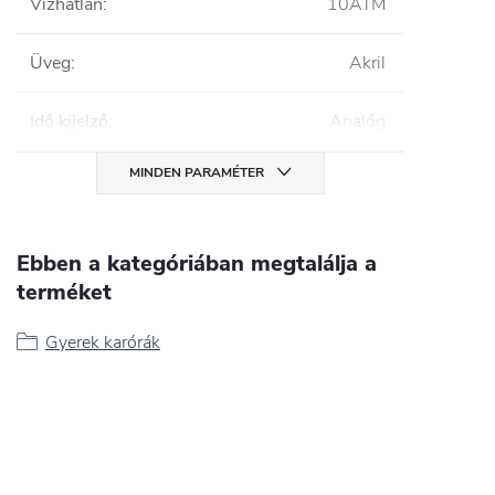
Vízhatlan
:
10ATM
Üveg
:
Akril
Idő kijelző
:
Analóg
MINDEN PARAMÉTER
Ebben a kategóriában megtalálja a
terméket
Gyerek karórák