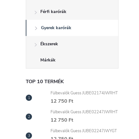
d
Férfi karórák
a
Gyerek karórák
l
s
Ékszerek
ó
Márkák
p
TOP 10 TERMÉK
a
Fülbevalók Guess JUBE02174JWRHT
12 750 Ft
n
Fülbevalók Guess JUBE02247JWRHT
12 750 Ft
e
Fülbevalók Guess JUBE02247JWYGT