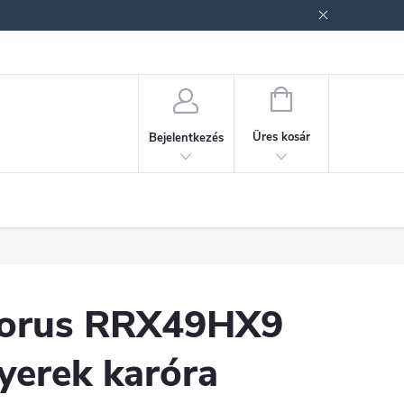
ek (ÁSZF)
Adatkezelési tájékoztató
Jogi nyilatkozat
Fogyasztóvéd
KOSÁR
Üres kosár
Bejelentkezés
orus RRX49HX9
yerek karóra