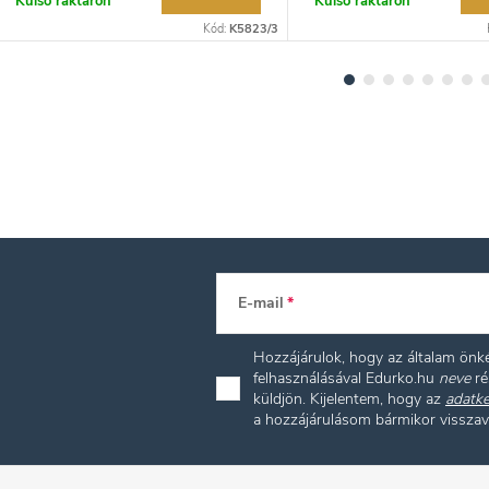
Külső raktáron
Külső raktáron
Kód:
K5823/3
E-mail
Hozzájárulok, hogy az általam ön
felhasználásával Edurko.hu
neve
ré
küldjön. Kijelentem, hogy az
adatke
a hozzájárulásom bármikor vissza