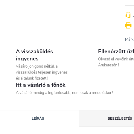
Márk
A visszaküldés
Ellenőrzött üz
ingyenes
Olvasd el vevőink ért
Árukeresőn !
Vásároljon gond nélkül, a
visszaküldés teljesen ingyenes
és általunk fizetett !
Itt a vásárló a főnök
A vásárló mindig a legfontosabb, nem csak a rendeléskor !
LEÍRÁS
BESZÉLGETÉS