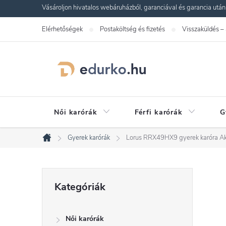
Ugrás
Vásároljon hivatalos webáruházból, garanciával és garancia utáni s
a
Elérhetőségek
Postaköltség és fizetés
Visszaküldés –
fő
tartalomhoz
Női karórák
Férfi karórák
G
Gyerek karórák
Lorus RRX49HX9 gyerek karóra
Ak
Kezdőlap
O
Kategóriák
Kategóriák
átugrása
l
Női karórák