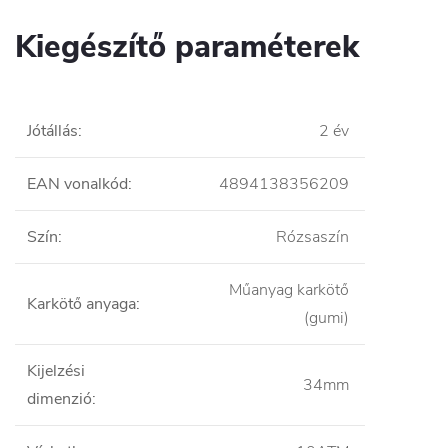
Kiegészítő paraméterek
Jótállás
:
2 év
EAN vonalkód
:
4894138356209
Szín
:
Rózsaszín
Műanyag karkötő
Karkötő anyaga
:
(gumi)
Kijelzési
34mm
dimenzió
: