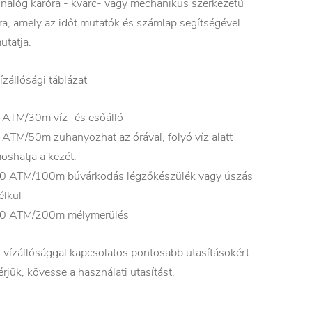
nalóg karóra - kvarc- vagy mechanikus szerkezetű
ra, amely az időt mutatók és számlap segítségével
utatja.
ízállósági táblázat
 ATM/30m víz- és esőálló
 ATM/50m zuhanyozhat az órával, folyó víz alatt
oshatja a kezét.
0 ATM/100m búvárkodás légzőkészülék vagy úszás
élkül
0 ATM/200m mélymerülés
 vízállósággal kapcsolatos pontosabb utasításokért
érjük, kövesse a használati utasítást.