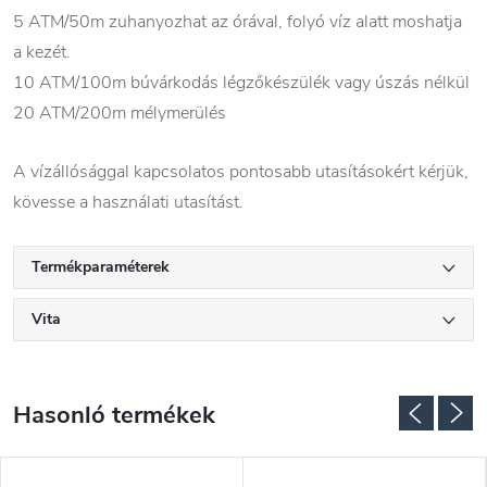
5 ATM/50m zuhanyozhat az órával, folyó víz alatt moshatja
a kezét.
10 ATM/100m búvárkodás légzőkészülék vagy úszás nélkül
20 ATM/200m mélymerülés
A vízállósággal kapcsolatos pontosabb utasításokért kérjük,
kövesse a használati utasítást.
Termékparaméterek
Vita