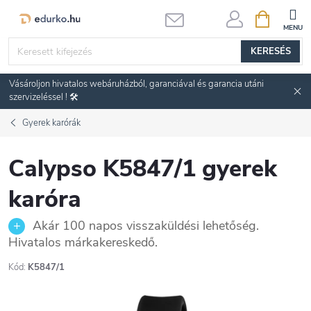
Ugrás
KOSÁR
a
fő
KERESÉS
tartalomhoz
Vásároljon hivatalos webáruházból, garanciával és garancia utáni
szervizeléssel ! 🛠️
Gyerek karórák
Calypso K5847/1 gyerek
karóra
Akár 100 napos visszaküldési lehetőség.
Hivatalos márkakereskedő.
Kód:
K5847/1