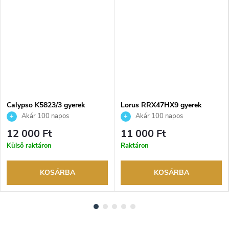
Calypso K5823/3 gyerek
Lorus RRX47HX9 gyerek
karóra
karóra
Akár 100 napos
Akár 100 napos
visszaküldési lehetőség. Hivatalos
visszaküldési lehetőség. Hivatalos
12 000 Ft
11 000 Ft
márkakereskedő.
márkakereskedő.
Külső raktáron
Raktáron
KOSÁRBA
KOSÁRBA