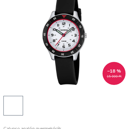
–18 %
15 000 Ft
Calypso analóg gyermekórák