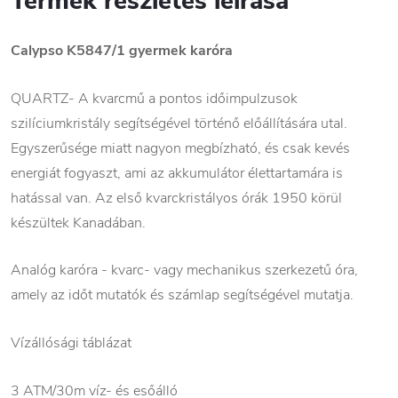
Termék részletes leírása
Calypso K5847/1
gyermek karóra
QUARTZ- A kvarcmű a pontos időimpulzusok
szilíciumkristály segítségével történő előállítására utal.
Egyszerűsége miatt nagyon megbízható, és csak kevés
energiát fogyaszt, ami az akkumulátor élettartamára is
hatással van. Az első kvarckristályos órák 1950 körül
készültek Kanadában.
Analóg karóra - kvarc- vagy mechanikus szerkezetű óra,
amely az időt mutatók és számlap segítségével mutatja.
Vízállósági táblázat
3 ATM/30m víz- és esőálló