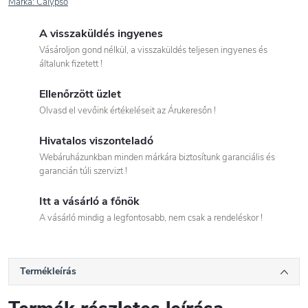
Márka:
Calypso
A visszaküldés ingyenes
Vásároljon gond nélkül, a visszaküldés teljesen ingyenes és
általunk fizetett !
Ellenőrzött üzlet
Olvasd el vevőink értékeléseit az Árukeresőn !
Hivatalos viszonteladó
Webáruházunkban minden márkára biztosítunk garanciális és
garancián túli szervizt !
Itt a vásárló a főnök
A vásárló mindig a legfontosabb, nem csak a rendeléskor !
Termékleírás