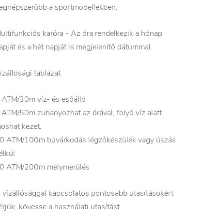
egnépszerűbb a sportmodellekben.
ultifunkciós karóra - Az óra rendelkezik a hónap
apját és a hét napját is megjelenítő dátummal.
ízállósági táblázat
 ATM/30m víz- és esőálló
 ATM/50m zuhanyozhat az órával, folyó víz alatt
oshat kezet.
0 ATM/100m búvárkodás légzőkészülék vagy úszás
élkül
0 ATM/200m mélymerülés
 vízállósággal kapcsolatos pontosabb utasításokért
érjük, kövesse a használati utasítást.