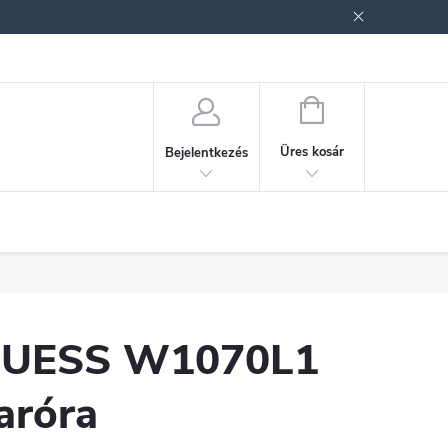
ek (ÁSZF)
Adatkezelési tájékoztató
Jogi nyilatkozat
Fogyasztóvéd
KOSÁR
Üres kosár
Bejelentkezés
UESS W1070L1
aróra