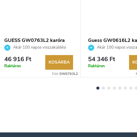
GUESS GW0763L2 karóra
Guess GW0616L2 ka
Akár 100 napos visszaküldési
Akár 100 napos vissza
lehetőség. Hivatalos márkakereskedő.
lehetőség. Hivatalos márka
46 916 Ft
54 346 Ft
KOSÁRBA
K
Raktáron
Raktáron
Kód:
GW0763L2