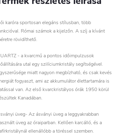
Termék részletes leírása
ői karóra sportosan elegáns stílusban, több
unkcióval. Római számok a kijelzőn. A szíj a kívánt
éretre rövidíthető.
UARTZ - a kvarcmű a pontos időimpulzusok
lőállítására utal egy szilíciumkristály segítségével.
gyszerűsége miatt nagyon megbízható, és csak kevés
nergiát fogyaszt, ami az akkumulátor élettartamára is
atással van. Az első kvarckristályos órák 1950 körül
észültek Kanadában.
sványi üveg- Az ásványi üveg a leggyakrabban
asznált üveg az óraiparban. Kellően karcálló, és a
afírkristálynál ellenállóbb a töréssel szemben.