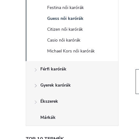
d
Festina női karórák
a
Guess női karórák
l
Citizen női karórák
Casio női karórák
s
Michael Kors női karórák
ó
Férfi karórák
p
Gyerek karórák
a
Ékszerek
n
Márkák
e