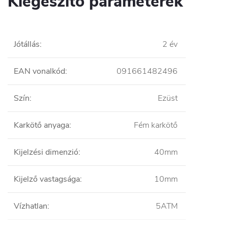
Kiegészítő paraméterek
Jótállás
:
2 év
EAN vonalkód
:
091661482496
Szín
:
Ezüst
Karkötő anyaga
:
Fém karkötő
Kijelzési dimenzió
:
40mm
Kijelző vastagsága
:
10mm
Vízhatlan
:
5ATM