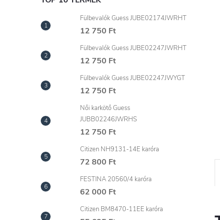
l
TOP 10 TERMÉK
Fülbevalók Guess JUBE02174JWRHT
12 750 Ft
Fülbevalók Guess JUBE02247JWRHT
12 750 Ft
Fülbevalók Guess JUBE02247JWYGT
12 750 Ft
Női karkötő Guess
JUBB02246JWRHS
12 750 Ft
Citizen NH9131-14E karóra
72 800 Ft
FESTINA 20560/4 karóra
62 000 Ft
Citizen BM8470-11EE karóra