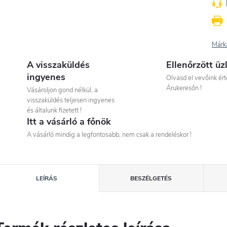
Márk
A visszaküldés
Ellenőrzött üz
ingyenes
Olvasd el vevőink ért
Árukeresőn !
Vásároljon gond nélkül, a
visszaküldés teljesen ingyenes
és általunk fizetett !
Itt a vásárló a főnök
A vásárló mindig a legfontosabb, nem csak a rendeléskor !
LEÍRÁS
BESZÉLGETÉS