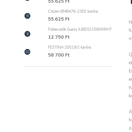
55 625 Ft
Citizen BM8476-23EE karóra
55 625 Ft
N
Fülbevalók Guess JUBE02158JWRHT
f
12 750 Ft
m
FESTINA 20519/1 karóra
Q
58 700 Ft
e
E
e
h
k
Á
h
z