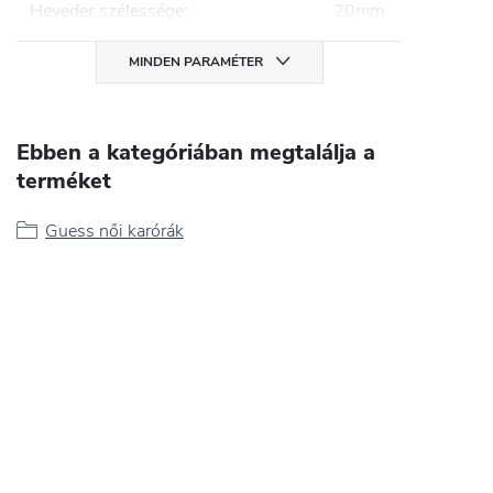
Heveder szélessége
:
20mm
MINDEN PARAMÉTER
Ebben a kategóriában megtalálja a
terméket
Guess női karórák