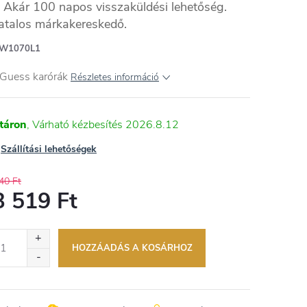
Akár 100 napos visszaküldési lehetőség.
atalos márkakereskedő.
W1070L1
 Guess karórák
Részletes információ
táron
2026.8.12
Szállítási lehetőségek
40 Ft
3 519 Ft
égár:
HOZZÁADÁS A KOSÁRHOZ