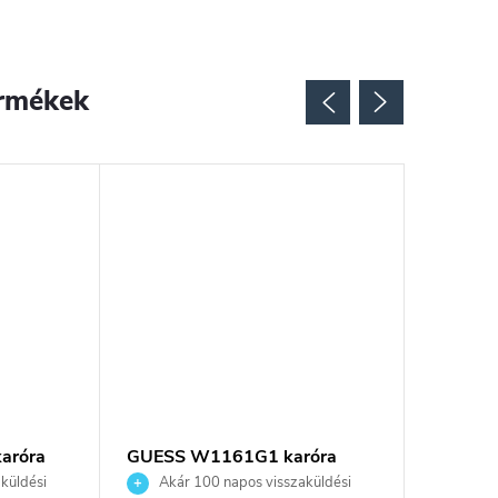
rmékek
aróra
GUESS W1161G1 karóra
GUESS 
küldési
Akár 100 napos visszaküldési
Akár 