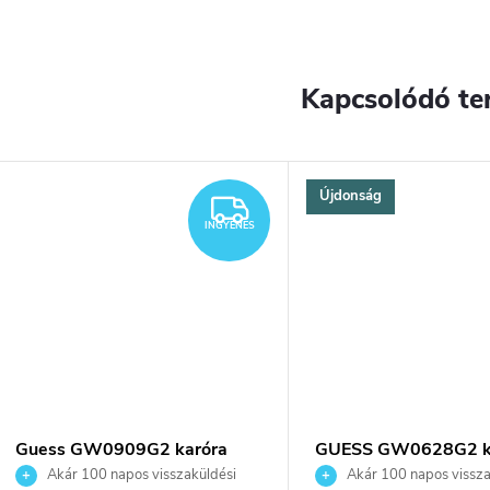
Kapcsolódó te
Újdonság
INGYENES
INGYENES
Guess GW0909G2 karóra
GUESS GW0628G2 k
Akár 100 napos visszaküldési
Akár 100 napos vissza