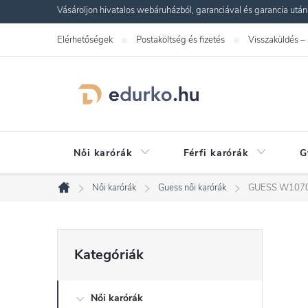
Ugrás
Vásároljon hivatalos webáruházból, garanciával és garancia utáni s
a
Elérhetőségek
Postaköltség és fizetés
Visszaküldés –
fő
tartalomhoz
Női karórák
Férfi karórák
G
Női karórák
Guess női karórák
GUESS W1070
Kezdőlap
O
Kategóriák
Kategóriák
átugrása
l
Női karórák