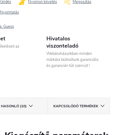
Kérdés
Nyomon követés
Megosztás
Nyomtatás
a:
Guess
let
Hivatalos
viszonteladó
ékeléseit az
Webáruházunkban minden
márkára biztosítunk garanciális
és garancián túli szervizt !
HASONLÓ (10)
KAPCSOLÓDÓ TERMÉKEK