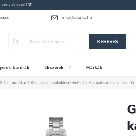
zervizeléssel ! 🛠️
info@edurko.hu
 árucsere
Reklamáció
Gyakran ismételt kérdések
Üzleti feltétel
KERESÉS
yerek karórák
Ékszerek
Márkák
L1 karóra
Akár 100 napos visszaküldési lehetőség. Hivatalos márkakereskedő.
G
k