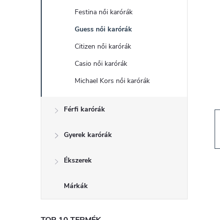
d
Festina női karórák
a
Guess női karórák
l
Citizen női karórák
Casio női karórák
s
Michael Kors női karórák
ó
Férfi karórák
p
Gyerek karórák
a
Ékszerek
n
Márkák
e