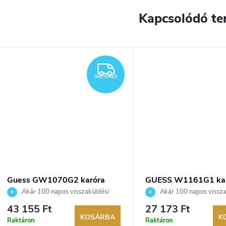
Kapcsolódó te
INGYENES
INGYENES
Guess GW1070G2 karóra
GUESS W1161G1 ka
Akár 100 napos visszaküldési
Akár 100 napos vissza
lehetőség. Hivatalos márkakereskedő.
lehetőség. Hivatalos márka
43 155 Ft
27 173 Ft
KOSÁRBA
K
Raktáron
Raktáron