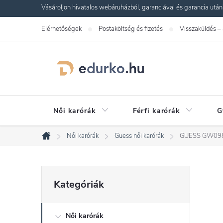
Ugrás
Vásároljon hivatalos webáruházból, garanciával és garancia utáni s
a
Elérhetőségek
Postaköltség és fizetés
Visszaküldés –
fő
tartalomhoz
Női karórák
Férfi karórák
G
Női karórák
Guess női karórák
GUESS GW098
Kezdőlap
O
Kategóriák
Kategóriák
átugrása
l
Női karórák