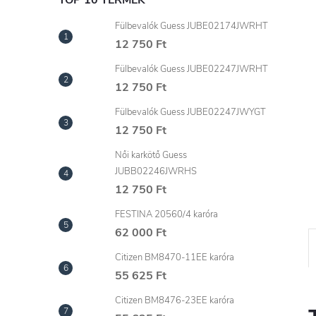
l
TOP 10 TERMÉK
Fülbevalók Guess JUBE02174JWRHT
12 750 Ft
Fülbevalók Guess JUBE02247JWRHT
12 750 Ft
Fülbevalók Guess JUBE02247JWYGT
12 750 Ft
Női karkötő Guess
JUBB02246JWRHS
12 750 Ft
FESTINA 20560/4 karóra
62 000 Ft
Citizen BM8470-11EE karóra
55 625 Ft
Citizen BM8476-23EE karóra