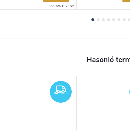
Kód:
GW1070G2
INGYENES
INGYENES