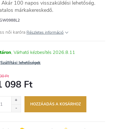
Akár 100 napos visszaküldési lehetőség.
atalos márkakereskedő.
GW0988L2
ss n
ői
karóra
Részletes információ
táron
2026.8.11
Szállítási lehetőségek
00 Ft
1 098 Ft
égár:
HOZZÁADÁS A KOSÁRHOZ