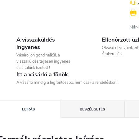
Márk
A visszaküldés
Ellenőrzött üz
ingyenes
Olvasd el vevőink ért
Árukeresőn !
Vásároljon gond nélkül, a
visszaküldés teljesen ingyenes
és általunk fizetett !
Itt a vásárló a főnök
A vásárló mindig a legfontosabb, nem csak a rendeléskor !
LEÍRÁS
BESZÉLGETÉS