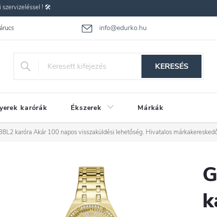
zervizeléssel ! 🛠️
info@edurko.hu
 árucsere
Reklamáció
Gyakran ismételt kérdések
Üzleti feltétel
KERESÉS
yerek karórák
Ékszerek
Márkák
8L2 karóra
Akár 100 napos visszaküldési lehetőség. Hivatalos márkakereskedő
G
k