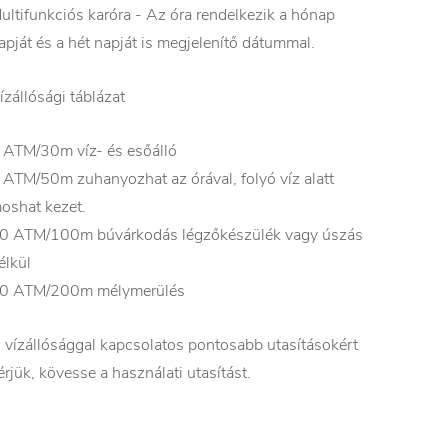
ultifunkciós karóra - Az óra rendelkezik a hónap
apját és a hét napját is megjelenítő dátummal.
ízállósági táblázat
 ATM/30m víz- és esőálló
 ATM/50m zuhanyozhat az órával, folyó víz alatt
oshat kezet.
0 ATM/100m búvárkodás légzőkészülék vagy úszás
élkül
0 ATM/200m mélymerülés
 vízállósággal kapcsolatos pontosabb utasításokért
érjük, kövesse a használati utasítást.