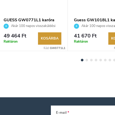
GUESS GW0771L1 karóra
Guess GW1018L1 ka
Akár 100 napos visszaküldési
Akár 100 napos vissza
lehetőség. Hivatalos márkakereskedő.
lehetőség. Hivatalos márka
49 464 Ft
41 670 Ft
KOSÁRBA
K
Raktáron
Raktáron
Kód:
GW0771L1
E-mail