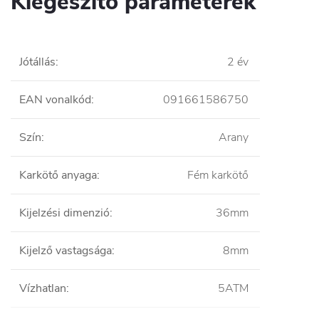
Kiegészítő paraméterek
Jótállás
:
2 év
EAN vonalkód
:
091661586750
Szín
:
Arany
Karkötő anyaga
:
Fém karkötő
Kijelzési dimenzió
:
36mm
Kijelző vastagsága
:
8mm
Vízhatlan
:
5ATM