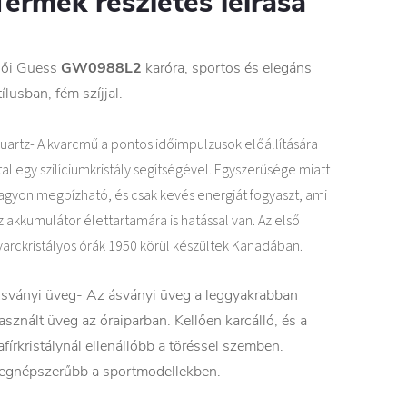
Termék részletes leírása
ői
Guess
GW0988L2
karóra, sportos és elegáns
tílusban, fém szíjjal.
uartz- A kvarcmű a pontos időimpulzusok előállítására
tal egy szilíciumkristály segítségével. Egyszerűsége miatt
agyon megbízható, és csak kevés energiát fogyaszt, ami
z akkumulátor élettartamára is hatással van. Az első
varckristályos órák 1950 körül készültek Kanadában.
sványi üveg- Az ásványi üveg a leggyakrabban
asznált üveg az óraiparban. Kellően karcálló, és a
afírkristálynál ellenállóbb a töréssel szemben.
egnépszerűbb a sportmodellekben.