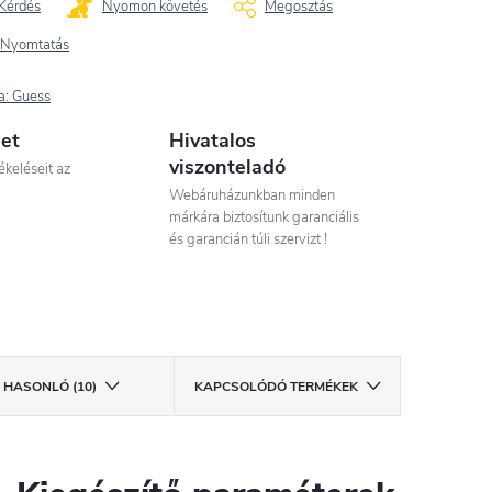
Kérdés
Nyomon követés
Megosztás
Nyomtatás
a:
Guess
let
Hivatalos
viszonteladó
ékeléseit az
Webáruházunkban minden
márkára biztosítunk garanciális
és garancián túli szervizt !
HASONLÓ (10)
KAPCSOLÓDÓ TERMÉKEK