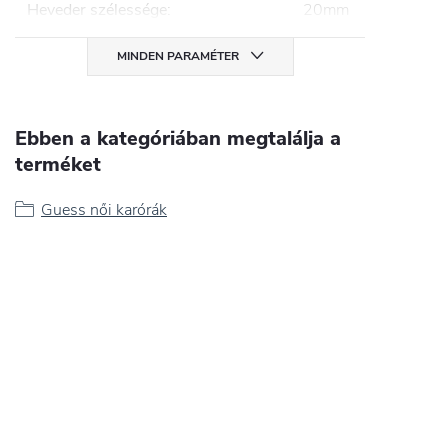
Heveder szélessége
:
20mm
MINDEN PARAMÉTER
Ebben a kategóriában megtalálja a
terméket
Guess női karórák