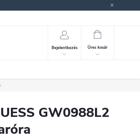
ek (ÁSZF)
Adatkezelési tájékoztató
Jogi nyilatkozat
Fogyasztóvéd
KOSÁR
Üres kosár
Bejelentkezés
.
UESS GW0988L2
aróra