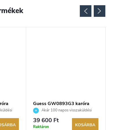
rmékek
róra
Guess GW0893G3 karóra
Guess 
küldési
Akár 100 napos visszaküldési
Akár 
kereskedő.
lehetőség. Hivatalos márkakereskedő.
lehetőség
39 600 Ft
42 266
OSÁRBA
KOSÁRBA
Raktáron
Raktáron