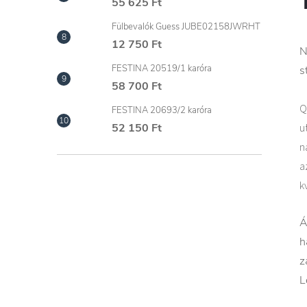
55 625 Ft
Fülbevalók Guess JUBE02158JWRHT
12 750 Ft
N
FESTINA 20519/1 karóra
s
58 700 Ft
Q
FESTINA 20693/2 karóra
u
52 150 Ft
n
a
k
Á
h
z
L