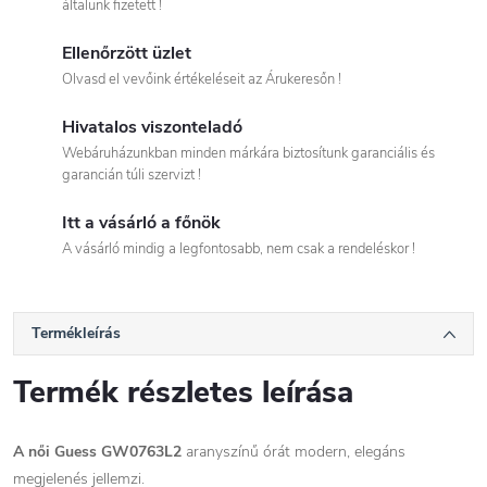
általunk fizetett !
Ellenőrzött üzlet
Olvasd el vevőink értékeléseit az Árukeresőn !
Hivatalos viszonteladó
Webáruházunkban minden márkára biztosítunk garanciális és
garancián túli szervizt !
Itt a vásárló a főnök
A vásárló mindig a legfontosabb, nem csak a rendeléskor !
Termékleírás
Termék részletes leírása
A női Guess GW0763L2
aranyszínű órát modern, elegáns
megjelenés jellemzi.