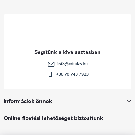
é
c
info
@
edurko.hu
+36 70 743 7923
Információk önnek
Online fizetési lehetőséget biztosítunk