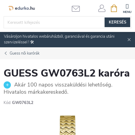
Ugrás
KOSÁR
a
fő
KERESÉS
tartalomhoz
Vásároljon hivatalos webáruházból, garanciával és garancia utáni
szervizeléssel ! 🛠️
Guess női karórák
GUESS GW0763L2 karóra
Akár 100 napos visszaküldési lehetőség.
Hivatalos márkakereskedő.
Kód:
GW0763L2