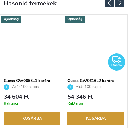
Újdonság
Újdonság
I
INGYENES
Guess GW0655L1 karóra
Guess GW0616L2 karóra
Akár 100 napos
Akár 100 napos
visszaküldési lehetőség. Hivatalos
visszaküldési lehetőség. Hivatalos
34 604 Ft
54 346 Ft
márkakereskedő.
márkakereskedő.
Raktáron
Raktáron
KOSÁRBA
KOSÁRBA