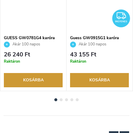
I
INGYENES
GUESS GW0781G4 karóra
Guess GW0915G1 karóra
Akár 100 napos
Akár 100 napos
visszaküldési lehetőség. Hivatalos
visszaküldési lehetőség. Hivatalos
26 240 Ft
43 155 Ft
márkakereskedő.
márkakereskedő.
Raktáron
Raktáron
KOSÁRBA
KOSÁRBA