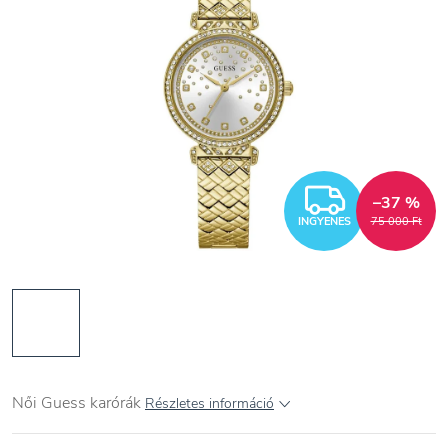
INGYEN
–37 %
INGYENES
75 000 Ft
Női Guess karórák
Részletes információ