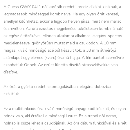
A Guess GW0104L1 női karórák eredeti, precíz dizájnt kínálnak, a
legmagasabb minőséggel kombinálva. Ha egy olyan órát keresel,
amellyel kitűnhetsz, akkor a legjobb helyen jársz, mert nem marad
észrevétlen. Az óra ezüstös megjelenése tökéletesen kombinálható
az egész öltözékével. Minden alkalomra alkalmas, elegáns-sportos
megjelenésével gyönyörűen mutat majd a csuklódon. A 10 mm
magas, kiváló minőségű acélból készült tok, a 38 mm átmérőjű
számlapot egy elemes (kvarc) óramű hajtja. A fémpántot személyre
szabhatjuk Önnek. Az ezüst lünetta díszítő strasszkövekkel van
díszítve.
Az órát a gyártó eredeti csomagolásában, elegáns dobozban
szállítjuk.
Ez a multifunkciós óra kiváló minőségű anyagokból készült, és olyan
nőnek való, aki értékeli a minőségi luxust. Ez a trendi női darab,
holnap is dísze lehet a csuklójának. Az óra dátum funkcióval és a hét