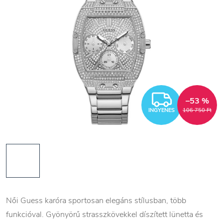
INGYEN
–53 %
INGYENES
106 750 Ft
Női Guess karóra sportosan elegáns stílusban, több
funkcióval. Gyönyörű strasszkövekkel díszített lünetta és