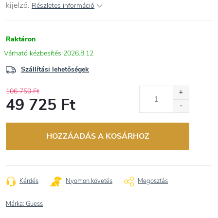
kijelző.
Részletes információ
Raktáron
2026.8.12
Szállítási lehetőségek
106 750 Ft
49 725 Ft
Egységár:
HOZZÁADÁS A KOSÁRHOZ
Kérdés
Nyomon követés
Megosztás
Márka:
Guess