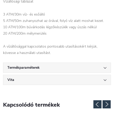
Vízállósági táblázat
3 ATM/30m víz- és esőálló
5 ATM/50m zuhanyozhat az órával, folyó víz alatt moshat kezet.
10 ATM/100m búvárkodás légzőkészülék vagy úszás nélkül
20 ATM/200m mélymerülés
A vízállósággal kapcsolatos pontosabb utasításokért kérjük,
kövesse a használati utasítást.
Termékparaméterek
Vita
Kapcsolódó termékek