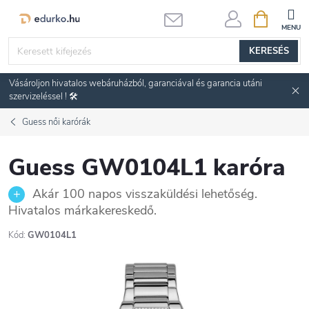
Ugrás
KOSÁR
a
fő
KERESÉS
tartalomhoz
Vásároljon hivatalos webáruházból, garanciával és garancia utáni
szervizeléssel ! 🛠️
Guess női karórák
Guess GW0104L1 karóra
Akár 100 napos visszaküldési lehetőség.
Hivatalos márkakereskedő.
Kód:
GW0104L1