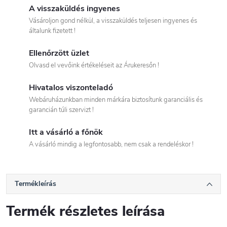
A visszaküldés ingyenes
Vásároljon gond nélkül, a visszaküldés teljesen ingyenes és
általunk fizetett !
Ellenőrzött üzlet
Olvasd el vevőink értékeléseit az Árukeresőn !
Hivatalos viszonteladó
Webáruházunkban minden márkára biztosítunk garanciális és
garancián túli szervizt !
Itt a vásárló a főnök
A vásárló mindig a legfontosabb, nem csak a rendeléskor !
Termékleírás
Termék részletes leírása