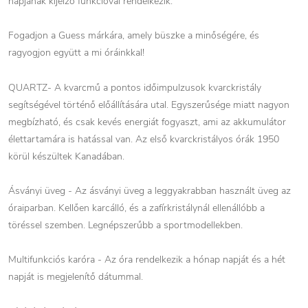
napjának kijelző funkcióval rendelkezik.
Fogadjon a Guess márkára, amely büszke a minőségére, és
ragyogjon együtt a mi óráinkkal!
QUARTZ- A kvarcmű a pontos időimpulzusok kvarckristály
segítségével történő előállítására utal. Egyszerűsége miatt nagyon
megbízható, és csak kevés energiát fogyaszt, ami az akkumulátor
élettartamára is hatással van. Az első kvarckristályos órák 1950
körül készültek Kanadában.
Ásványi üveg - Az ásványi üveg a leggyakrabban használt üveg az
óraiparban. Kellően karcálló, és a zafírkristálynál ellenállóbb a
töréssel szemben. Legnépszerűbb a sportmodellekben.
Multifunkciós karóra - Az óra rendelkezik a hónap napját és a hét
napját is megjelenítő dátummal.