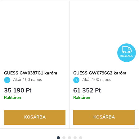
NGYENES
I
INGYENES
GUESS GW0387G1 karóra
GUESS GW0796G2 karóra
Akár 100 napos
Akár 100 napos
visszaküldési lehetőség. Hivatalos
visszaküldési lehetőség. Hivatalos
35 190 Ft
61 352 Ft
márkakereskedő.
márkakereskedő.
Raktáron
Raktáron
KOSÁRBA
KOSÁRBA