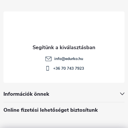
c
info
@
edurko.hu
+36 70 743 7923
Információk önnek
Online fizetési lehetőséget biztosítunk