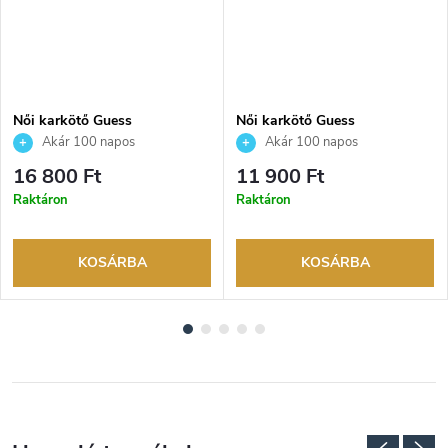
Női karkötő Guess
Női karkötő Guess
JUBB04557JWYGS
JUBB06082JWYGS
Akár 100 napos
Akár 100 napos
visszaküldési lehetőség. Hivatalos
visszaküldési lehetőség. Hivatalos
16 800 Ft
11 900 Ft
márkakereskedő.
márkakereskedő.
Raktáron
Raktáron
KOSÁRBA
KOSÁRBA