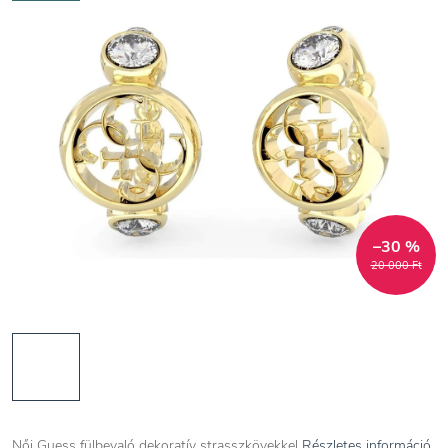
–30 %
20 000 Ft
Női Guess fülbevaló dekoratív strasszkövekkel
Részletes információ