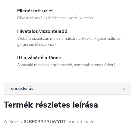
Ellenőrzött üzlet
Olvasd el vevőink értékeléseit az Árukeresőn !
Hivatalos viszonteladó
Webáruházunkban minden márkára biztosítunk garanciális és
garancián túli szervizt !
Itt a vásárló a főnök
A vásárló mindig a legfontosabb, nem csak a rendeléskor !
Termékleírás
Termék részletes leírása
A Guess
JUBE03373JWYGT
női fülbevaló