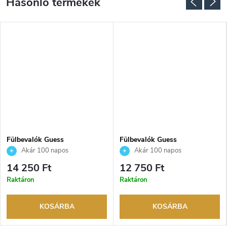
Fülbevalók Guess
Fülbevalók Guess
JUBE05465JWRHT
JUBE02158JWYGT
Akár 100 napos
Akár 100 napos
visszaküldési lehetőség. Hivatalos
visszaküldési lehetőség. Hivatalos
14 250 Ft
12 750 Ft
márkakereskedő.
márkakereskedő.
Raktáron
Raktáron
KOSÁRBA
KOSÁRBA