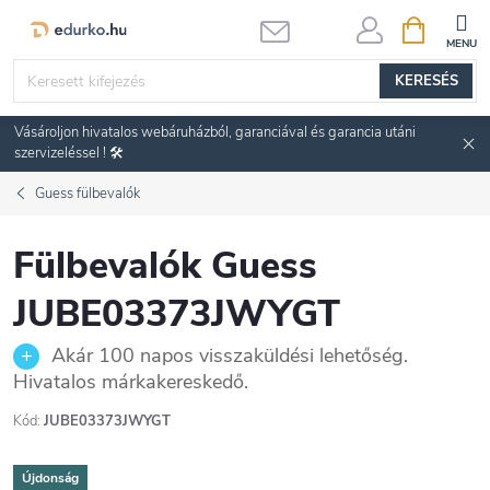
Ugrás
KOSÁR
a
fő
KERESÉS
tartalomhoz
Vásároljon hivatalos webáruházból, garanciával és garancia utáni
szervizeléssel ! 🛠️
Guess fülbevalók
Fülbevalók Guess
JUBE03373JWYGT
Akár 100 napos visszaküldési lehetőség.
Hivatalos márkakereskedő.
Kód:
JUBE03373JWYGT
Újdonság