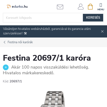
Ugrás
KOSÁR
a
fő
KERESÉS
tartalomhoz
Vásároljon hivatalos webáruházból, garanciával és garancia utáni
szervizeléssel ! 🛠️
Festina női karórák
Festina 20697/1 karóra
Akár 100 napos visszaküldési lehetőség.
Hivatalos márkakereskedő.
Kód:
20697/1