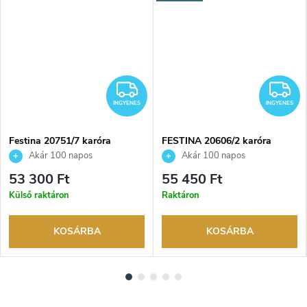
INGYENES
I
INGYENES
INGYENES
Festina 20751/7 karóra
FESTINA 20606/2 karóra
Akár 100 napos
Akár 100 napos
visszaküldési lehetőség. Hivatalos
visszaküldési lehetőség. Hivatalos
53 300 Ft
55 450 Ft
márkakereskedő.
márkakereskedő.
Külső raktáron
Raktáron
KOSÁRBA
KOSÁRBA