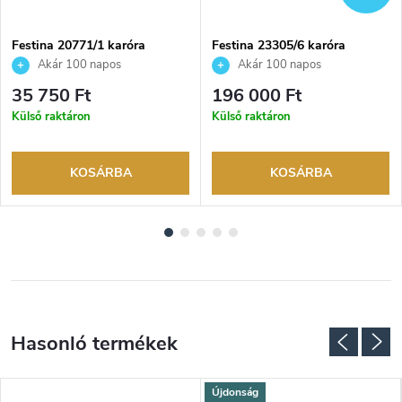
Festina 20771/1 karóra
Festina 23305/6 karóra
Akár 100 napos
Akár 100 napos
visszaküldési lehetőség. Hivatalos
visszaküldési lehetőség. Hivatalos
35 750 Ft
196 000 Ft
márkakereskedő.
márkakereskedő.
Külső raktáron
Külső raktáron
KOSÁRBA
KOSÁRBA
Újdonság