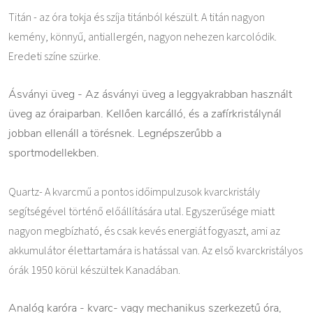
Titán - az óra tokja és szíja titánból készült. A titán nagyon
kemény, könnyű, antiallergén, nagyon nehezen karcolódik.
Eredeti színe szürke.
Ásványi üveg - Az ásványi üveg a leggyakrabban használt
üveg az óraiparban. Kellően karcálló, és a zafírkristálynál
jobban ellenáll a törésnek. Legnépszerűbb a
sportmodellekben.
Quartz- A kvarcmű a pontos időimpulzusok kvarckristály
segítségével történő előállítására utal. Egyszerűsége miatt
nagyon megbízható, és csak kevés energiát fogyaszt, ami az
akkumulátor élettartamára is hatással van. Az első kvarckristályos
órák 1950 körül készültek Kanadában.
Analóg karóra - kvarc- vagy mechanikus szerkezetű óra,