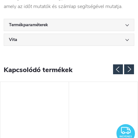
amely az időt mutatók és számlap segítségével mutatja.
Termékparaméterek
Vita
Kapcsolódó termékek
NGYENES
I
INGYENES