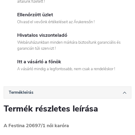
általunk fizetett !
Ellenőrzött üzlet
Olvasd el vevőink értékeléseit az Árukeresőn !
Hivatalos viszonteladó
Webáruházunkban minden márkára biztosítunk garanciális és
garancián túli szervizt !
Itt a vásárló a főnök
A vásárló mindig a legfontosabb, nem csak a rendeléskor !
Termékleírás
Termék részletes leírása
A Festina 20697/1
női
karóra