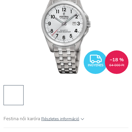
INGYEN
–18 %
INGYENES
64 000 Ft
Festina
női
karóra
Részletes információ