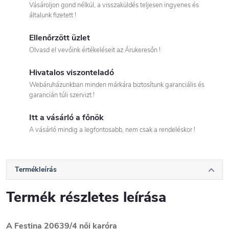
Vásároljon gond nélkül, a visszaküldés teljesen ingyenes és
általunk fizetett !
Ellenőrzött üzlet
Olvasd el vevőink értékeléseit az Árukeresőn !
Hivatalos viszonteladó
Webáruházunkban minden márkára biztosítunk garanciális és
garancián túli szervizt !
Itt a vásárló a főnök
A vásárló mindig a legfontosabb, nem csak a rendeléskor !
Termékleírás
Termék részletes leírása
A Festina 20639/4 női karóra