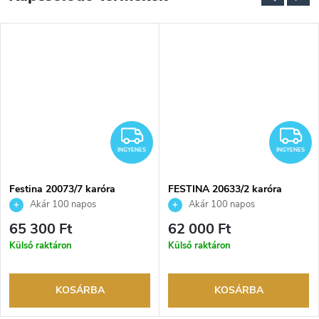
INGYENES
I
INGYENES
INGYENES
Festina 20073/7 karóra
FESTINA 20633/2 karóra
Akár 100 napos
Akár 100 napos
visszaküldési lehetőség. Hivatalos
visszaküldési lehetőség. Hivatalos
65 300 Ft
62 000 Ft
márkakereskedő.
márkakereskedő.
Külső raktáron
Külső raktáron
KOSÁRBA
KOSÁRBA