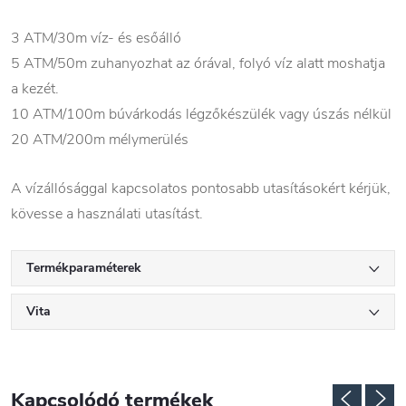
3 ATM/30m víz- és esőálló
5 ATM/50m zuhanyozhat az órával, folyó víz alatt moshatja
a kezét.
10 ATM/100m búvárkodás légzőkészülék vagy úszás nélkül
20 ATM/200m mélymerülés
A vízállósággal kapcsolatos pontosabb utasításokért kérjük,
kövesse a használati utasítást.
Termékparaméterek
Vita
Kapcsolódó termékek