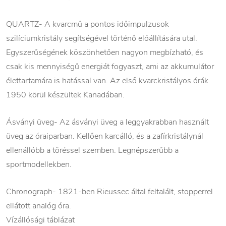
QUARTZ- A kvarcmű a pontos időimpulzusok
szilíciumkristály segítségével történő előállítására utal.
Egyszerűségének köszönhetően nagyon megbízható, és
csak kis mennyiségű energiát fogyaszt, ami az akkumulátor
élettartamára is hatással van. Az első kvarckristályos órák
1950 körül készültek Kanadában.
Ásványi üveg- Az ásványi üveg a leggyakrabban használt
üveg az óraiparban. Kellően karcálló, és a zafírkristálynál
ellenállóbb a töréssel szemben. Legnépszerűbb a
sportmodellekben.
Chronograph- 1821-ben Rieussec által feltalált, stopperrel
ellátott analóg óra.
Vízállósági táblázat