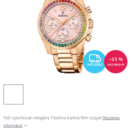
INGYEN
–23 %
INGYENES
102 860 Ft
Női sportosan elegáns Festina karóra fém szíjjal
Részletes
információ