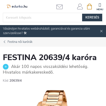
Ugrás
KOSÁR
a
fő
KERESÉS
tartalomhoz
Vásároljon hivatalos webáruházból, garanciával és garancia utáni
szervizeléssel ! 🛠️
Festina női karórák
FESTINA 20639/4 karóra
Akár 100 napos visszaküldési lehetőség.
Hivatalos márkakereskedő.
Kód:
20639/4