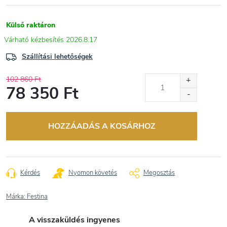
Külső raktáron
2026.8.17
Szállítási lehetőségek
102 860 Ft
78 350 Ft
Egységár:
HOZZÁADÁS A KOSÁRHOZ
Kérdés
Nyomon követés
Megosztás
Márka:
Festina
A visszaküldés ingyenes