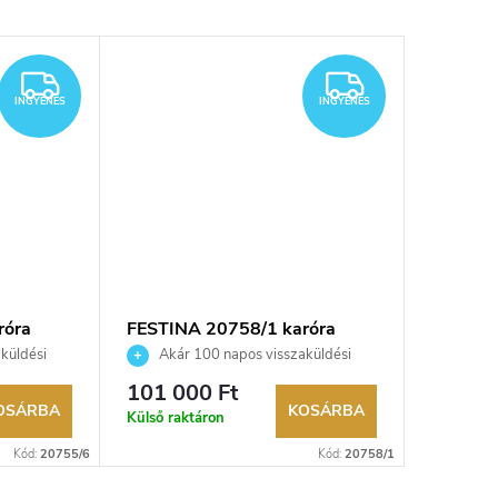
INGYENES
INGYENES
INGYENES
INGYENES
róra
FESTINA 20758/1 karóra
FESTINA
küldési
Akár 100 napos visszaküldési
Akár 
kereskedő.
lehetőség. Hivatalos márkakereskedő.
lehetőség
101 000 Ft
80 300
OSÁRBA
KOSÁRBA
Külső raktáron
Külső rak
Kód:
20755/6
Kód:
20758/1