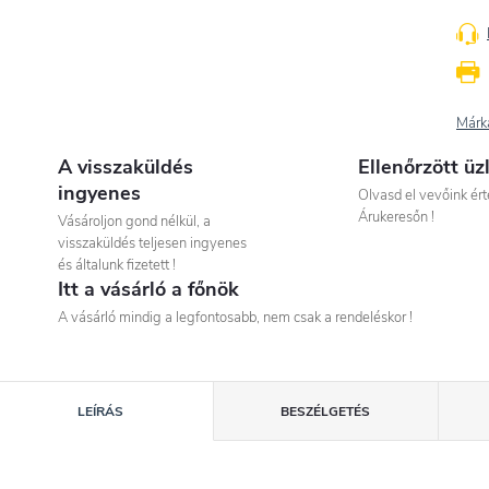
Márk
A visszaküldés
Ellenőrzött üz
ingyenes
Olvasd el vevőink ért
Árukeresőn !
Vásároljon gond nélkül, a
visszaküldés teljesen ingyenes
és általunk fizetett !
Itt a vásárló a főnök
A vásárló mindig a legfontosabb, nem csak a rendeléskor !
LEÍRÁS
BESZÉLGETÉS