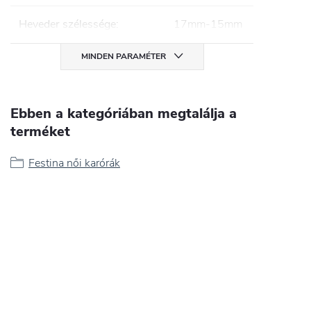
Heveder szélessége
:
17mm-15mm
MINDEN PARAMÉTER
Ebben a kategóriában megtalálja a
terméket
Festina női karórák