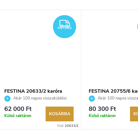
YENES
INGYENES
INGYENES
FESTINA 20633/2 karóra
FESTINA 20755/6 ka
Akár 100 napos visszaküldési
Akár 100 napos vissza
lehetőség. Hivatalos márkakereskedő.
lehetőség. Hivatalos márka
62 000 Ft
80 300 Ft
KOSÁRBA
K
Külső raktáron
Külső raktáron
Kód:
20633/2