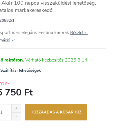
Akár 100 napos visszaküldési lehetőség.
atalos márkakereskedő.
20582/1
sportosan elegáns Festina karórák
Részletes
rmáció
ső raktáron
2026.8.14
Szállítási lehetőségek
90 Ft
5 750 Ft
égár:
HOZZÁADÁS A KOSÁRHOZ