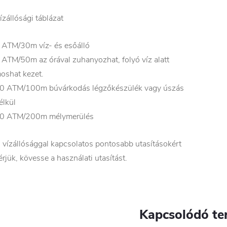
ízállósági táblázat
 ATM/30m víz- és esőálló
 ATM/50m az órával zuhanyozhat, folyó víz alatt
oshat kezet.
0 ATM/100m búvárkodás légzőkészülék vagy úszás
élkül
0 ATM/200m mélymerülés
 vízállósággal kapcsolatos pontosabb utasításokért
érjük, kövesse a használati utasítást.
Kapcsolódó te