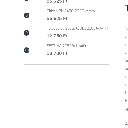
55 625 Ft
Citizen BM8476-23EE karóra
55 625 Ft
A
Fülbevalók Guess JUBE02158JWRHT
12 750 Ft
2
m
FESTINA 20519/1 karóra
ö
58 700 Ft
k
k
r
r
f
E
a
A