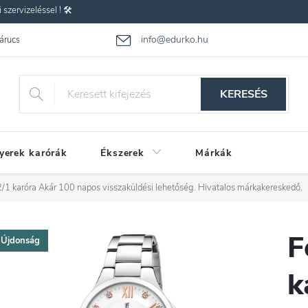
zervizeléssel ! 🛠️
info@edurko.hu
 árucsere
Reklamáció
Gyakran ismételt kérdések
Üzleti feltétel
KERESÉS
yerek karórák
Ékszerek
Márkák
/1 karóra
Akár 100 napos visszaküldési lehetőség. Hivatalos márkakereskedő.
F
Újdonság
k