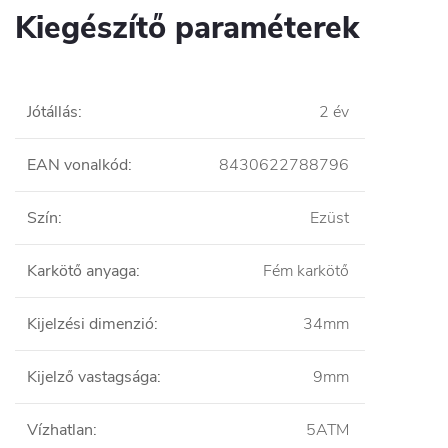
Kiegészítő paraméterek
Jótállás
:
2 év
EAN vonalkód
:
8430622788796
Szín
:
Ezüst
Karkötő anyaga
:
Fém karkötő
Kijelzési dimenzió
:
34mm
Kijelző vastagsága
:
9mm
Vízhatlan
:
5ATM