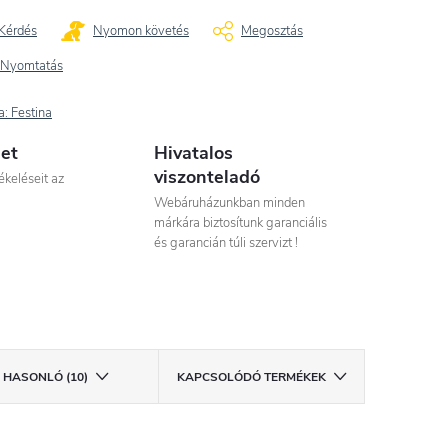
Kérdés
Nyomon követés
Megosztás
Nyomtatás
a:
Festina
let
Hivatalos
viszonteladó
ékeléseit az
Webáruházunkban minden
márkára biztosítunk garanciális
és garancián túli szervizt !
HASONLÓ (10)
KAPCSOLÓDÓ TERMÉKEK