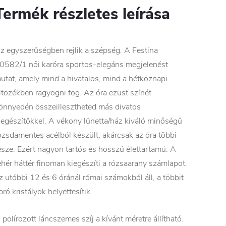
Termék részletes leírása
z egyszerűségben rejlik a szépség. A Festina
0582/1 női karóra sportos-elegáns megjelenést
utat, amely mind a hivatalos, mind a hétköznapi
ltözékben ragyogni fog. Az óra ezüst színét
önnyedén összeillesztheted más divatos
iegészítőkkel. A vékony lünetta/ház kiváló minőségű
ozsdamentes acélból készült, akárcsak az óra többi
észe. Ezért nagyon tartós és hosszú élettartamú. A
ehér háttér finoman kiegészíti a rózsaarany számlapot.
z utóbbi 12 és 6 óránál római számokból áll, a többit
pró kristályok helyettesítik.
 polírozott láncszemes szíj a kívánt méretre állítható.