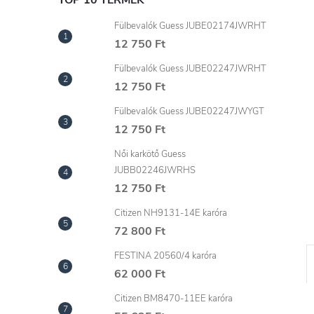
l
TOP 10 TERMÉK
Fülbevalók Guess JUBE02174JWRHT
12 750 Ft
Fülbevalók Guess JUBE02247JWRHT
12 750 Ft
Fülbevalók Guess JUBE02247JWYGT
12 750 Ft
Női karkötő Guess
JUBB02246JWRHS
12 750 Ft
Citizen NH9131-14E karóra
72 800 Ft
FESTINA 20560/4 karóra
62 000 Ft
Citizen BM8470-11EE karóra