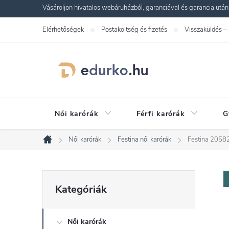
Ugrás
Vásároljon hivatalos webáruházból, garanciával és garancia utáni s
a
Elérhetőségek
Postaköltség és fizetés
Visszaküldés –
fő
tartalomhoz
Női karórák
Férfi karórák
G
Női karórák
Festina női karórák
Festina 20582
Kezdőlap
O
Kategóriák
Kategóriák
átugrása
l
Női karórák