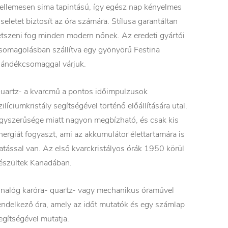
ellemesen sima tapintású, így egész nap kényelmes
iseletet biztosít az óra számára. Stílusa garantáltan
etszeni fog minden modern nőnek. Az eredeti gyártói
somagolásban szállítva egy gyönyörű Festina
jándékcsomaggal várjuk.
uartz- a kvarcmű a pontos időimpulzusok
zilíciumkristály segítségével történő előállítására utal.
gyszerűsége miatt nagyon megbízható, és csak kis
nergiát fogyaszt, ami az akkumulátor élettartamára is
atással van. Az első kvarckristályos órák 1950 körül
észültek Kanadában.
nalóg karóra- quartz- vagy mechanikus óraművel
endelkező óra, amely az időt mutatók és egy számlap
egítségével mutatja.