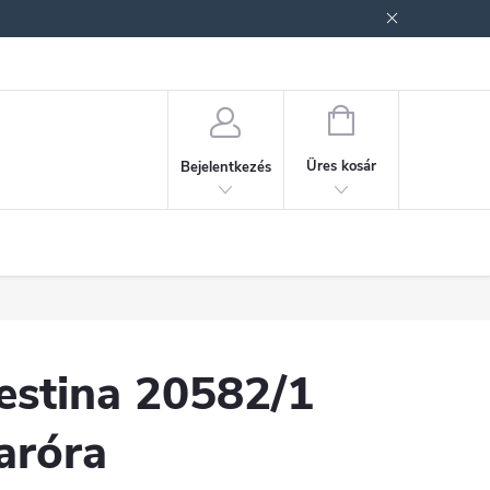
ek (ÁSZF)
Adatkezelési tájékoztató
Jogi nyilatkozat
Fogyasztóvéd
KOSÁR
Üres kosár
Bejelentkezés
estina 20582/1
aróra