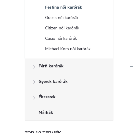
d
Festina női karórák
a
Guess női karórák
l
Citizen női karórák
Casio női karórák
s
Michael Kors női karórák
ó
Férfi karórák
p
Gyerek karórák
a
Ékszerek
n
Márkák
e