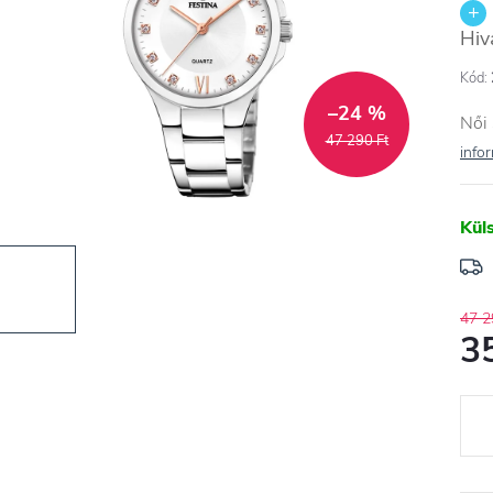
Hiv
Kód:
–24 %
Női 
47 290 Ft
info
Kül
47 2
3
Egys