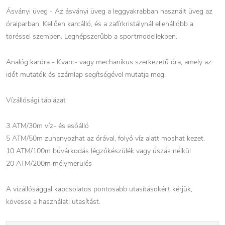
Ásványi üveg - Az ásványi üveg a leggyakrabban használt üveg az
óraiparban. Kellően karcálló, és a zafírkristálynál ellenállóbb a
töréssel szemben. Legnépszerűbb a sportmodellekben.
Analóg karóra - Kvarc- vagy mechanikus szerkezetű óra, amely az
időt mutatók és számlap segítségével mutatja meg.
Vízállósági táblázat
3 ATM/30m víz- és esőálló
5 ATM/50m zuhanyozhat az órával, folyó víz alatt moshat kezet.
10 ATM/100m búvárkodás légzőkészülék vagy úszás nélkül
20 ATM/200m mélymerülés
A vízállósággal kapcsolatos pontosabb utasításokért kérjük,
kövesse a használati utasítást.