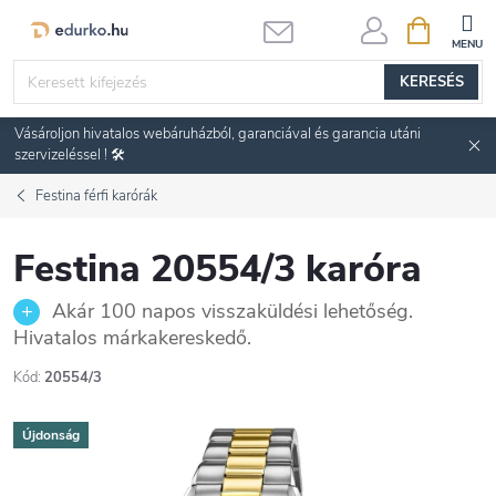
Ugrás
KOSÁR
a
fő
KERESÉS
tartalomhoz
Vásároljon hivatalos webáruházból, garanciával és garancia utáni
szervizeléssel ! 🛠️
Festina férfi karórák
Festina 20554/3 karóra
Akár 100 napos visszaküldési lehetőség.
Hivatalos márkakereskedő.
Kód:
20554/3
Újdonság