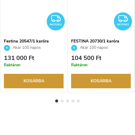
NGYENES
INGYENES
I
INGYENES
INGYENES
Festina 20547/1 karóra
FESTINA 20730/1 karóra
Akár 100 napos
Akár 100 napos
visszaküldési lehetőség. Hivatalos
visszaküldési lehetőség. Hivatalos
131 000 Ft
104 500 Ft
márkakereskedő.
márkakereskedő.
Raktáron
Raktáron
KOSÁRBA
KOSÁRBA