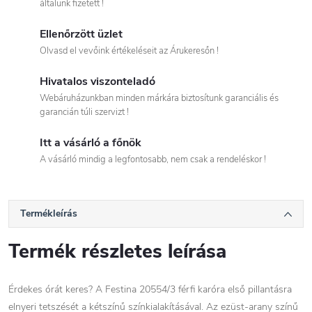
általunk fizetett !
Ellenőrzött üzlet
Olvasd el vevőink értékeléseit az Árukeresőn !
Hivatalos viszonteladó
Webáruházunkban minden márkára biztosítunk garanciális és
garancián túli szervizt !
Itt a vásárló a főnök
A vásárló mindig a legfontosabb, nem csak a rendeléskor !
Termékleírás
Termék részletes leírása
Érdekes órát keres? A Festina 20554/3 férfi karóra első pillantásra
elnyeri tetszését a kétszínű színkialakításával. Az ezüst-arany színű