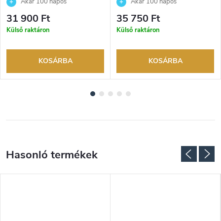
Akár 100 napos
Akár 100 napos
visszaküldési lehetőség. Hivatalos
visszaküldési lehetőség. Hivatalos
31 900 Ft
35 750 Ft
márkakereskedő.
márkakereskedő.
Külső raktáron
Külső raktáron
KOSÁRBA
KOSÁRBA