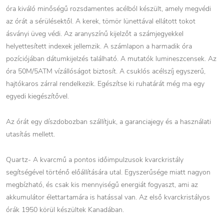
óra kiváló minőségű rozsdamentes acélból készült, amely megvédi
az órát a sérülésektől. A kerek, tömör lünettával ellátott tokot
ásványi üveg védi. Az aranyszínű kijelzőt a számjegyekkel
helyettesített indexek jellemzik. A számlapon a harmadik óra
pozíciójában dátumkijelzés található. A mutatók lumineszcensek. Az
óra 50M/5ATM vízállóságot biztosít. A csuklós acélszíj egyszerű,
hajtókaros zárral rendelkezik. Egészítse ki ruhatárát még ma egy
egyedi kiegészítővel.
Az órát egy díszdobozban szállítjuk, a garanciajegy és a használati
utasítás mellett.
Quartz- A kvarcmű a pontos időimpulzusok kvarckristály
segítségével történő előállítására utal. Egyszerűsége miatt nagyon
megbízható, és csak kis mennyiségű energiát fogyaszt, ami az
akkumulátor élettartamára is hatással van. Az első kvarckristályos
órák 1950 körül készültek Kanadában.