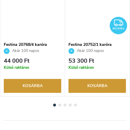
I
INGYENES
Festina 20768/4 karóra
Festina 20752/1 karóra
Akár 100 napos
Akár 100 napos
visszaküldési lehetőség. Hivatalos
visszaküldési lehetőség. Hivatalos
44 000 Ft
53 300 Ft
márkakereskedő.
márkakereskedő.
Külső raktáron
Külső raktáron
KOSÁRBA
KOSÁRBA