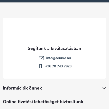
é
c
info
@
edurko.hu
+36 70 743 7923
Információk önnek
Online fizetési lehetőséget biztosítunk