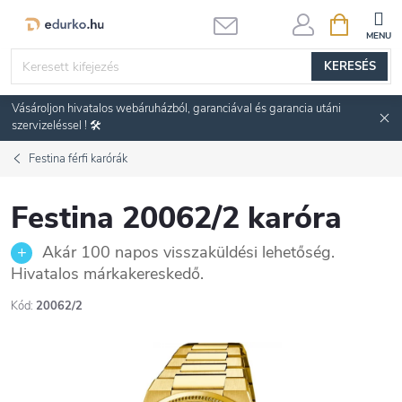
Ugrás
KOSÁR
a
fő
KERESÉS
tartalomhoz
Vásároljon hivatalos webáruházból, garanciával és garancia utáni
szervizeléssel ! 🛠️
Festina férfi karórák
Festina 20062/2 karóra
Akár 100 napos visszaküldési lehetőség.
Hivatalos márkakereskedő.
Kód:
20062/2