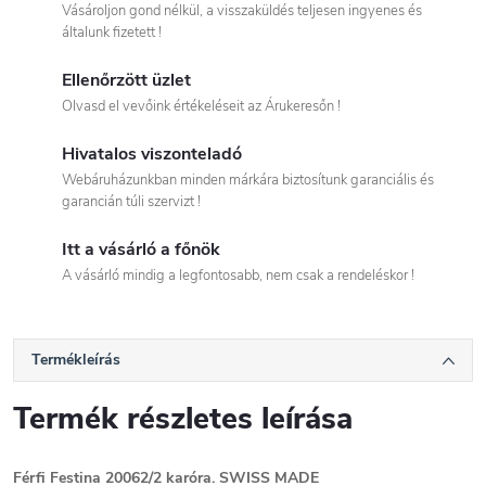
Vásároljon gond nélkül, a visszaküldés teljesen ingyenes és
általunk fizetett !
Ellenőrzött üzlet
Olvasd el vevőink értékeléseit az Árukeresőn !
Hivatalos viszonteladó
Webáruházunkban minden márkára biztosítunk garanciális és
garancián túli szervizt !
Itt a vásárló a főnök
A vásárló mindig a legfontosabb, nem csak a rendeléskor !
Termékleírás
Termék részletes leírása
Férfi Festina 20062/2 karóra. SWISS MADE