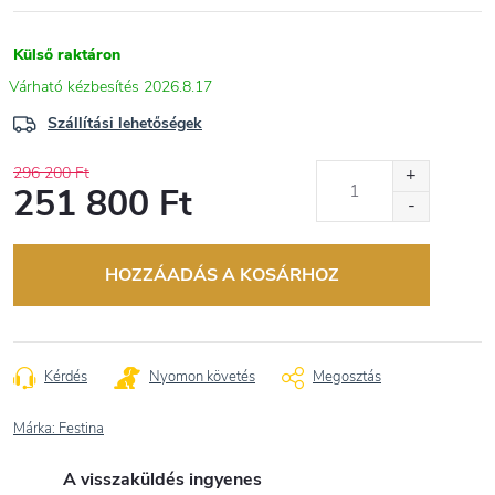
Külső raktáron
2026.8.17
Szállítási lehetőségek
296 200 Ft
251 800 Ft
Egységár:
HOZZÁADÁS A KOSÁRHOZ
Kérdés
Nyomon követés
Megosztás
Márka:
Festina
A visszaküldés ingyenes