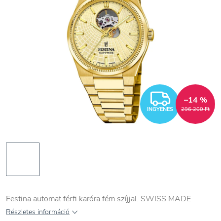
INGYEN
–14 %
INGYENES
296 200 Ft
Festina automat férfi karóra fém szíjjal. SWISS MADE
Részletes információ