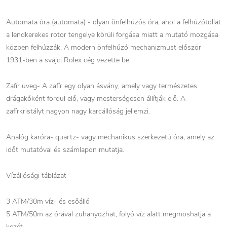
Automata óra (automata) - olyan önfelhúzós óra, ahol a felhúzótollat
a lendkerekes rotor tengelye körüli forgása miatt a mutató mozgása
közben felhúzzák. A modern önfelhúzó mechanizmust először
1931-ben a svájci Rolex cég vezette be.
Zafír uveg- A zafír egy olyan ásvány, amely vagy természetes
drágakőként fordul elő, vagy mesterségesen állítják elő. A
zafírkristályt nagyon nagy karcállóság jellemzi.
Analóg karóra- quartz- vagy mechanikus szerkezetű óra, amely az
időt mutatóval és számlapon mutatja.
Vízállósági táblázat
3 ATM/30m víz- és esőálló
5 ATM/50m az órával zuhanyozhat, folyó víz alatt megmoshatja a
kezét.