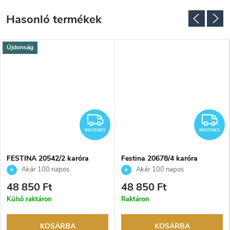
Újdonság
INGYENES
I
INGYENES
INGYENES
FESTINA 20542/2 karóra
Festina 20678/4 karóra
Akár 100 napos
Akár 100 napos
visszaküldési lehetőség. Hivatalos
visszaküldési lehetőség. Hivatalos
48 850 Ft
48 850 Ft
márkakereskedő.
márkakereskedő.
Külső raktáron
Raktáron
KOSÁRBA
KOSÁRBA