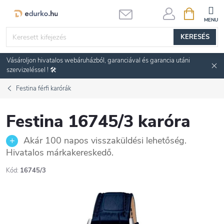
Ugrás
KOSÁR
a
fő
KERESÉS
tartalomhoz
Vásároljon hivatalos webáruházból, garanciával és garancia utáni
szervizeléssel ! 🛠️
Festina férfi karórák
Festina 16745/3 karóra
Akár 100 napos visszaküldési lehetőség.
Hivatalos márkakereskedő.
Kód:
16745/3