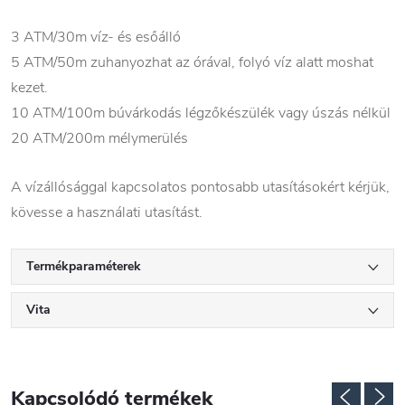
3 ATM/30m víz- és esőálló
5 ATM/50m zuhanyozhat az órával, folyó víz alatt moshat
kezet.
10 ATM/100m búvárkodás légzőkészülék vagy úszás nélkül
20 ATM/200m mélymerülés
A vízállósággal kapcsolatos pontosabb utasításokért kérjük,
kövesse a használati utasítást.
Termékparaméterek
Vita
Kapcsolódó termékek