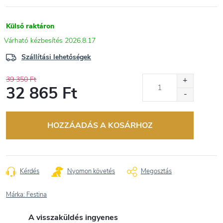
Külső raktáron
2026.8.17
Szállítási lehetőségek
39 350 Ft
32 865 Ft
Egységár:
HOZZÁADÁS A KOSÁRHOZ
Kérdés
Nyomon követés
Megosztás
Márka:
Festina
A visszaküldés ingyenes