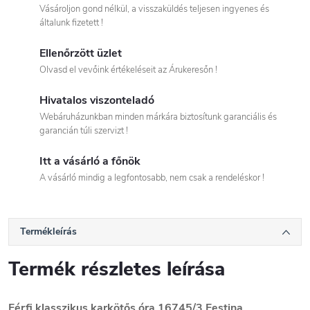
Vásároljon gond nélkül, a visszaküldés teljesen ingyenes és
általunk fizetett !
Ellenőrzött üzlet
Olvasd el vevőink értékeléseit az Árukeresőn !
Hivatalos viszonteladó
Webáruházunkban minden márkára biztosítunk garanciális és
garancián túli szervizt !
Itt a vásárló a főnök
A vásárló mindig a legfontosabb, nem csak a rendeléskor !
Termékleírás
Termék részletes leírása
Férfi klasszikus karkötős óra 16745/3 Festina