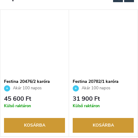
Festina 20476/2 karóra
Festina 20782/1 karóra
Akár 100 napos
Akár 100 napos
visszaküldési lehetőség. Hivatalos
visszaküldési lehetőség. Hivatalos
45 600 Ft
31 900 Ft
márkakereskedő.
márkakereskedő.
Külső raktáron
Külső raktáron
KOSÁRBA
KOSÁRBA