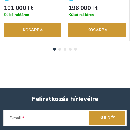
visszaküldési lehetőség. Hivatalos
visszaküldési lehetőség. Hivatalos
101 000 Ft
196 000 Ft
márkakereskedő.
márkakereskedő.
Külső raktáron
Külső raktáron
KOSÁRBA
KOSÁRBA
Feliratkozás hírlevélre
L
E-mail
KÜLDÉS
á