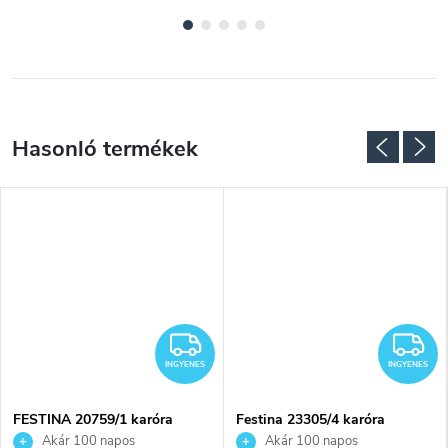
NGYENES
INGYENES
I
INGYENES
INGYENES
FESTINA 20759/1 karóra
Festina 23305/4 karóra
Akár 100 napos
Akár 100 napos