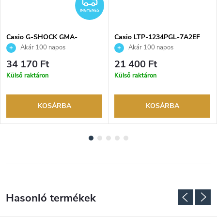
NGYENES
INGYENES
INGYENES
Casio G-SHOCK GMA-
Casio LTP-1234PGL-7A2EF
P2100BB-1AER karóra
karóra
Akár 100 napos
Akár 100 napos
visszaküldési lehetőség. Hivatalos
visszaküldési lehetőség. Hivatalos
34 170 Ft
21 400 Ft
márkakereskedő.
márkakereskedő.
Külső raktáron
Külső raktáron
KOSÁRBA
KOSÁRBA