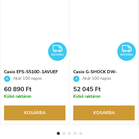
INGYENES
I
INGYENES
INGYENES
Casio EFS-S510D-1AVUEF
Casio G-SHOCK DW-
karóra
5600MNC-8A2ER karóra
Akár 100 napos
Akár 100 napos
visszaküldési lehetőség. Hivatalos
visszaküldési lehetőség. Hivatalos
60 890 Ft
52 045 Ft
márkakereskedő.
márkakereskedő.
Külső raktáron
Külső raktáron
KOSÁRBA
KOSÁRBA