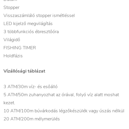
Stopper
Visszaszámláló stopper ismétléssel
LED kijelző megvilágítás
3 többfunkciós ébresztőóra
Világidő
FISHING TIMER
Holdfázis
Vízállósági táblázat
3 ATM/30m víz- és esőálló
5 ATM/50m zuhanyozhat az órával, folyó víz alatt moshat
kezet.
10 ATM/100m búvárkodás légzőkészülék vagy úszás nélkül
20 ATM/200m mélymerülés