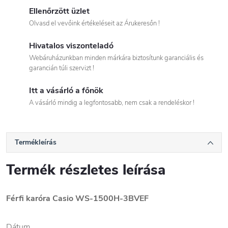
Ellenőrzött üzlet
Olvasd el vevőink értékeléseit az Árukeresőn !
Hivatalos viszonteladó
Webáruházunkban minden márkára biztosítunk garanciális és
garancián túli szervizt !
Itt a vásárló a főnök
A vásárló mindig a legfontosabb, nem csak a rendeléskor !
Termékleírás
Termék részletes leírása
Férfi karóra Casio WS-1500H-3BVEF
Dátum