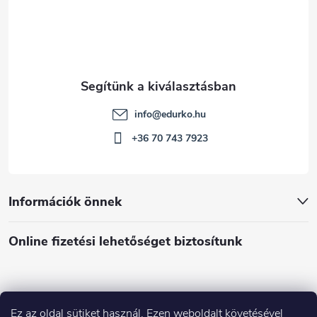
c
info
@
edurko.hu
+36 70 743 7923
Információk önnek
Online fizetési lehetőséget biztosítunk
Ez az oldal sütiket használ. Ezen weboldalt követésével