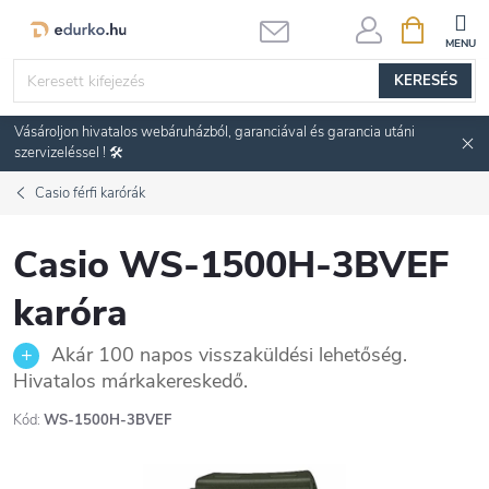
Ugrás
KOSÁR
a
fő
KERESÉS
tartalomhoz
Vásároljon hivatalos webáruházból, garanciával és garancia utáni
szervizeléssel ! 🛠️
Casio férfi karórák
Casio WS-1500H-3BVEF
karóra
Akár 100 napos visszaküldési lehetőség.
Hivatalos márkakereskedő.
Kód:
WS-1500H-3BVEF