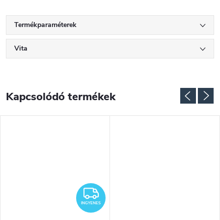
Termékparaméterek
Vita
Kapcsolódó termékek
NGYENES
INGYENES
INGYENES