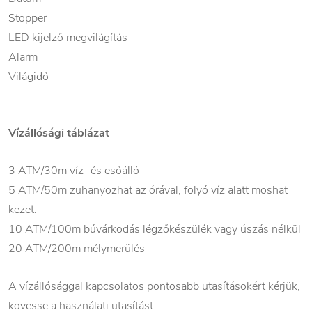
Stopper
LED kijelző megvilágítás
Alarm
Világidő
Vízállósági táblázat
3 ATM/30m víz- és esőálló
5 ATM/50m zuhanyozhat az órával, folyó víz alatt moshat
kezet.
10 ATM/100m búvárkodás légzőkészülék vagy úszás nélkül
20 ATM/200m mélymerülés
A vízállósággal kapcsolatos pontosabb utasításokért kérjük,
kövesse a használati utasítást.