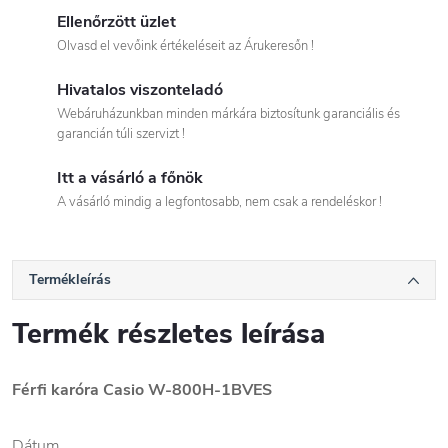
Ellenőrzött üzlet
Olvasd el vevőink értékeléseit az Árukeresőn !
Hivatalos viszonteladó
Webáruházunkban minden márkára biztosítunk garanciális és
garancián túli szervizt !
Itt a vásárló a főnök
A vásárló mindig a legfontosabb, nem csak a rendeléskor !
Termékleírás
Termék részletes leírása
Férfi karóra Casio W-800H-1BVES
Dátum