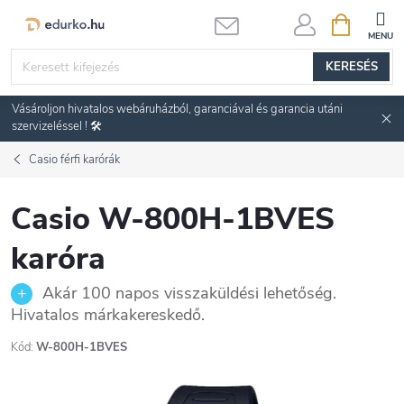
Ugrás
KOSÁR
a
fő
KERESÉS
tartalomhoz
Vásároljon hivatalos webáruházból, garanciával és garancia utáni
szervizeléssel ! 🛠️
Casio férfi karórák
Casio W-800H-1BVES
karóra
Akár 100 napos visszaküldési lehetőség.
Hivatalos márkakereskedő.
Kód:
W-800H-1BVES