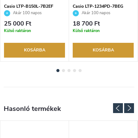
Casio LTP-B150L-7B2EF
Casio LTP-1234PD-7BEG
karóra
karóra
Akár 100 napos
Akár 100 napos
visszaküldési lehetőség. Hivatalos
visszaküldési lehetőség. Hivatalos
25 000 Ft
18 700 Ft
márkakereskedő.
márkakereskedő.
Külső raktáron
Külső raktáron
KOSÁRBA
KOSÁRBA