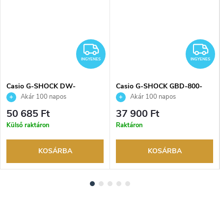
NGYENES
INGYENES
I
INGYENES
INGYENES
Casio G-SHOCK DW-
Casio G-SHOCK GBD-800-
5600RGM-1ER karóra
8ER karóra
Akár 100 napos
Akár 100 napos
visszaküldési lehetőség. Hivatalos
visszaküldési lehetőség. Hivatalos
50 685 Ft
37 900 Ft
márkakereskedő.
márkakereskedő.
Külső raktáron
Raktáron
KOSÁRBA
KOSÁRBA