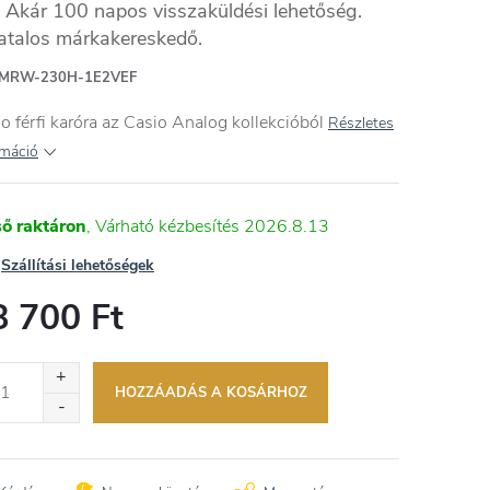
Akár 100 napos visszaküldési lehetőség.
atalos márkakereskedő.
MRW-230H-1E2VEF
o férfi karóra az Casio Analog kollekcióból
Részletes
rmáció
ső raktáron
2026.8.13
Szállítási lehetőségek
8 700 Ft
égár:
HOZZÁADÁS A KOSÁRHOZ