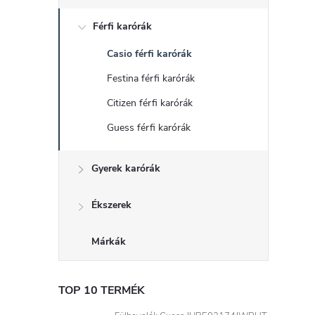
d
Férfi karórák
a
Casio férfi karórák
l
Festina férfi karórák
s
Citizen férfi karórák
Guess férfi karórák
ó
Gyerek karórák
p
a
Ékszerek
n
Márkák
e
TOP 10 TERMÉK