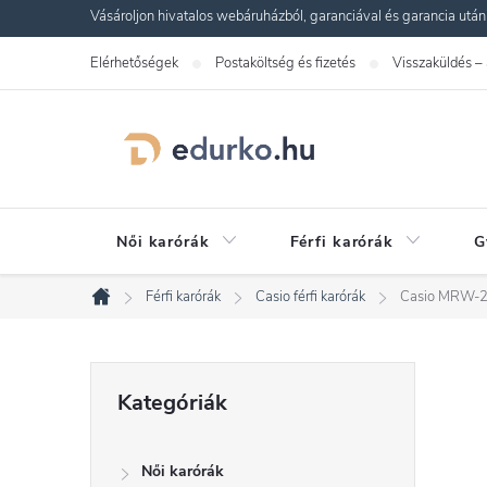
Ugrás
Vásároljon hivatalos webáruházból, garanciával és garancia utáni s
a
Elérhetőségek
Postaköltség és fizetés
Visszaküldés –
fő
tartalomhoz
Női karórák
Férfi karórák
G
Férfi karórák
Casio férfi karórák
Casio MRW-2
Kezdőlap
O
Kategóriák
Kategóriák
átugrása
l
Női karórák