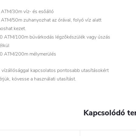
 ATM/30m víz- és esőálló
 ATM/50m zuhanyozhat az órával, folyó víz alatt
oshat kezet.
0 ATM/100m búvárkodás légzőkészülék vagy úszás
élkül
0 ATM/200m mélymerülés
 vízállósággal kapcsolatos pontosabb utasításokért
érjük, kövesse a használati utasítást.
Kapcsolódó te