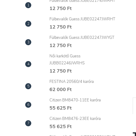
l
Fülbevalók Guess JUBE02174JWRHT
12 750 Ft
Fülbevalók Guess JUBE02247JWRHT
12 750 Ft
Fülbevalók Guess JUBE02247JWYGT
12 750 Ft
Női karkötő Guess
JUBB02246JWRHS
12 750 Ft
FESTINA 20560/4 karóra
62 000 Ft
Citizen BM8470-11EE karóra
55 625 Ft
Citizen BM8476-23EE karóra
55 625 Ft