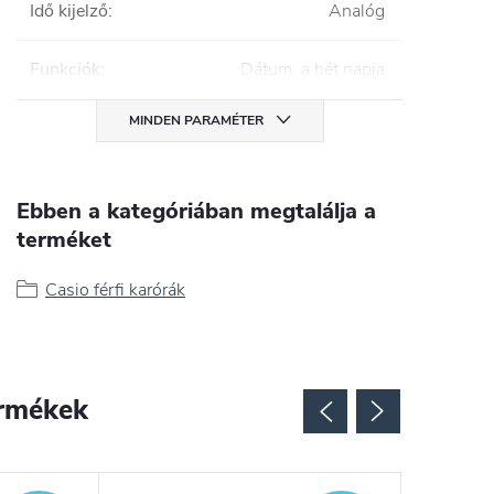
Idő kijelző
:
Analóg
Funkciók
:
Dátum, a hét napja
MINDEN PARAMÉTER
Ebben a kategóriában megtalálja a
terméket
Casio férfi karórák
rmékek