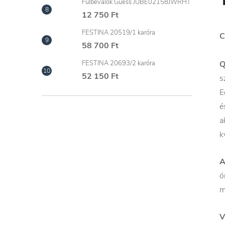
Fülbevalók Guess JUBE02158JWRHT
12 750 Ft
FESTINA 20519/1 karóra
C
58 700 Ft
FESTINA 20693/2 karóra
52 150 Ft
s
E
é
a
k
A
ó
m
V