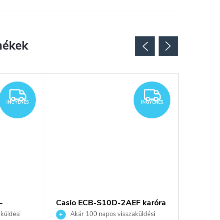
INGYENES
INGYENES
INGYENES
INGYENES
-
Casio ECB-S10D-2AEF karóra
Casio 
M100A-
küldési
Akár 100 napos visszaküldési
Akár 