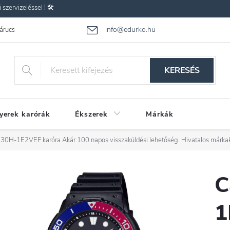
zervizeléssel ! 🛠️
info@edurko.hu
 árucsere
Reklamáció
Gyakran ismételt kérdések
Üzleti feltétel
KERESÉS
yerek karórák
Ékszerek
Márkák
30H-1E2VEF karóra
Akár 100 napos visszaküldési lehetőség. Hivatalos márka
C
1