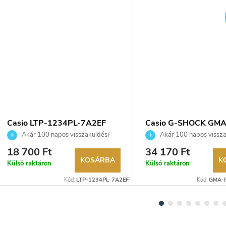
YENES
Casio LTP-1234PL-7A2EF
Casio G-SHOCK GMA
karóra
P2100BA-7AER karó
Akár 100 napos visszaküldési
Akár 100 napos vissza
lehetőség. Hivatalos márkakereskedő.
lehetőség. Hivatalos márka
18 700 Ft
34 170 Ft
KOSÁRBA
K
Külső raktáron
Külső raktáron
Kód:
LTP-1234PL-7A2EF
Kód:
GMA-