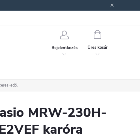
ek (ÁSZF)
Adatkezelési tájékoztató
Jogi nyilatkozat
Fogyasztóvéd
KOSÁR
Üres kosár
Bejelentkezés
kereskedő.
asio MRW-230H-
E2VEF karóra