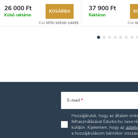
lehetőség. Hivatalos márkakereskedő.
lehetőség. Hivatalos márka
26 000 Ft
37 900 Ft
KOSÁRBA
K
Külső raktáron
Raktáron
Kód:
MTD-1053D-1AVES
Kód:
G
E-mail
Hozzájárulok, hogy az általam ön
felhasználásával Edurko.hu
neve
ré
küldjön. Kijelentem, hogy az
adatke
a hozzájárulásom bármikor vissza