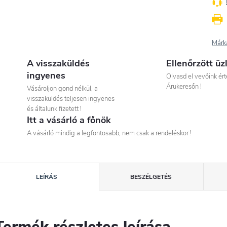
Márk
A visszaküldés
Ellenőrzött üz
ingyenes
Olvasd el vevőink ért
Árukeresőn !
Vásároljon gond nélkül, a
visszaküldés teljesen ingyenes
és általunk fizetett !
Itt a vásárló a főnök
A vásárló mindig a legfontosabb, nem csak a rendeléskor !
LEÍRÁS
BESZÉLGETÉS
Termék részletes leírása