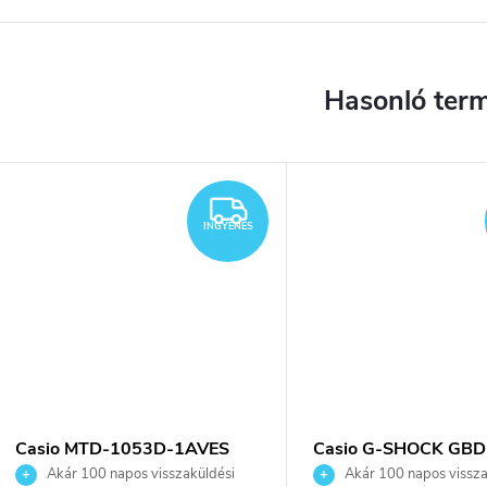
YENES
INGYENES
INGYENES
Casio MTD-1053D-1AVES
Casio G-SHOCK GBD
karóra
800UC-5ER karóra
Akár 100 napos visszaküldési
Akár 100 napos vissza