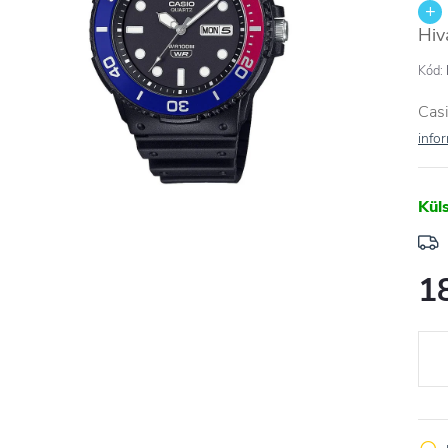
Hiv
Kód:
Casi
info
Kül
1
Egys