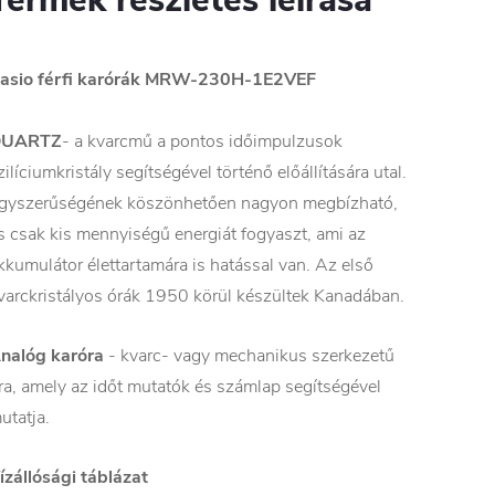
asio férfi karórák MRW-230H-1E2VEF
QUARTZ
- a kvarcmű a pontos időimpulzusok
zilíciumkristály segítségével történő előállítására utal.
gyszerűségének köszönhetően nagyon megbízható,
s csak kis mennyiségű energiát fogyaszt, ami az
kkumulátor élettartamára is hatással van. Az első
varckristályos órák 1950 körül készültek Kanadában.
nalóg karóra
- kvarc- vagy mechanikus szerkezetű
ra, amely az időt mutatók és számlap segítségével
utatja.
ízállósági táblázat