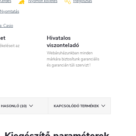
Kérdés
Nyomon követés
Megosztás
Nyomtatás
a:
Casio
let
Hivatalos
viszonteladó
ékeléseit az
Webáruházunkban minden
márkára biztosítunk garanciális
és garancián túli szervizt !
HASONLÓ (10)
KAPCSOLÓDÓ TERMÉKEK
Kiegészítő paraméterek