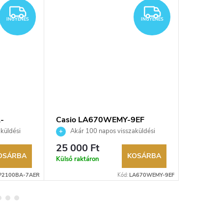
INGYENES
INGYENES
INGYENES
INGYENES
-
Casio LA670WEMY-9EF
Casio 
ra
karóra
karóra
küldési
Akár 100 napos visszaküldési
Akár 
kereskedő.
lehetőség. Hivatalos márkakereskedő.
lehetőség
25 000 Ft
27 270
OSÁRBA
KOSÁRBA
Külső raktáron
Külső rak
P2100BA-7AER
Kód:
LA670WEMY-9EF