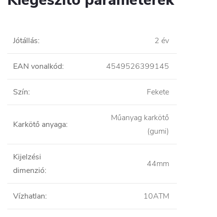
Jótállás
:
2 év
EAN vonalkód
:
4549526399145
Szín
:
Fekete
Műanyag karkötő
Karkötő anyaga
:
(gumi)
Kijelzési
44mm
dimenzió
:
Vízhatlan
:
10ATM