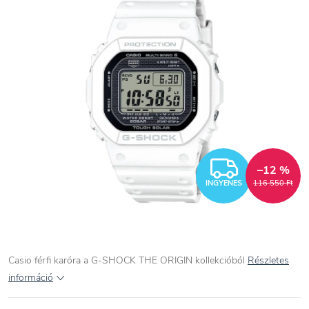
INGYEN
–12 %
INGYENES
116 550 Ft
Casio férfi karóra a G-SHOCK THE ORIGIN kollekcióból
Részletes
információ