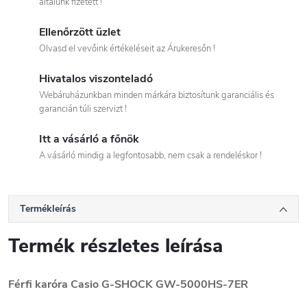
általunk fizetett !
Ellenőrzött üzlet
Olvasd el vevőink értékeléseit az Árukeresőn !
Hivatalos viszonteladó
Webáruházunkban minden márkára biztosítunk garanciális és
garancián túli szervizt !
Itt a vásárló a főnök
A vásárló mindig a legfontosabb, nem csak a rendeléskor !
Termékleírás
Termék részletes leírása
Férfi karóra Casio G-SHOCK GW-5000HS-7ER