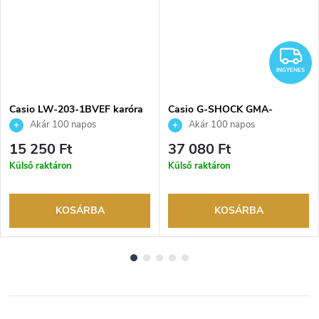
NGYENES
I
INGYENES
Casio LW-203-1BVEF karóra
Casio G-SHOCK GMA-
S2100BA-4AER karóra
Akár 100 napos
Akár 100 napos
visszaküldési lehetőség. Hivatalos
visszaküldési lehetőség. Hivatalos
15 250 Ft
37 080 Ft
márkakereskedő.
márkakereskedő.
Külső raktáron
Külső raktáron
KOSÁRBA
KOSÁRBA