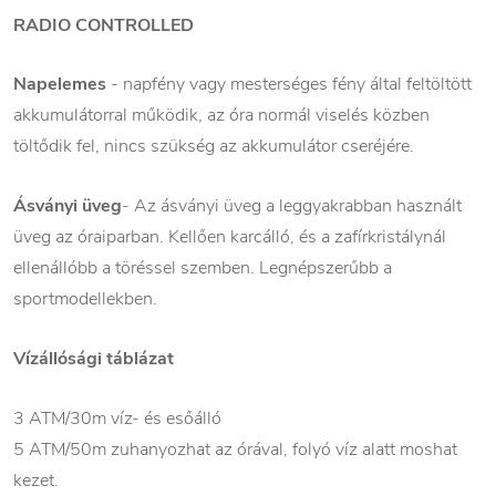
RADIO CONTROLLED
Napelemes
- napfény vagy mesterséges fény által feltöltött
akkumulátorral működik, az óra normál viselés közben
töltődik fel, nincs szükség az akkumulátor cseréjére.
Ásványi üveg
- Az ásványi üveg a leggyakrabban használt
üveg az óraiparban. Kellően karcálló, és a zafírkristálynál
ellenállóbb a töréssel szemben. Legnépszerűbb a
sportmodellekben.
Vízállósági táblázat
3 ATM/30m víz- és esőálló
5 ATM/50m zuhanyozhat az órával, folyó víz alatt moshat
kezet.