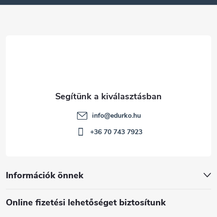
é
c
info
@
edurko.hu
+36 70 743 7923
Információk önnek
Online fizetési lehetőséget biztosítunk