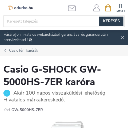
Ugrás
KOSÁR
a
fő
KERESÉS
tartalomhoz
Vásároljon hivatalos webáruházból, garanciával és garancia utáni
szervizeléssel ! 🛠️
Casio férfi karórák
Casio G-SHOCK GW-
5000HS-7ER karóra
Akár 100 napos visszaküldési lehetőség.
Hivatalos márkakereskedő.
Kód:
GW-5000HS-7ER