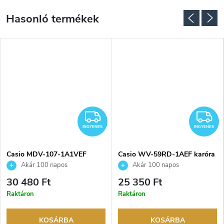
NGYENES
INGYENES
I
INGYENES
INGYENES
Casio MDV-107-1A1VEF
Casio WV-59RD-1AEF karóra
karóra
Akár 100 napos
Akár 100 napos
visszaküldési lehetőség. Hivatalos
visszaküldési lehetőség. Hivatalos
30 480 Ft
25 350 Ft
márkakereskedő.
márkakereskedő.
Raktáron
Raktáron
KOSÁRBA
KOSÁRBA