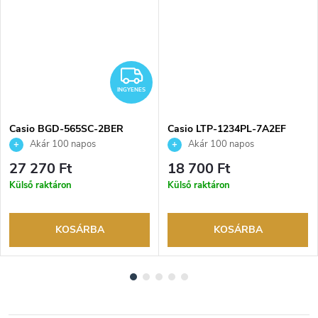
NGYENES
INGYENES
INGYENES
Casio BGD-565SC-2BER
Casio LTP-1234PL-7A2EF
karóra
karóra
Akár 100 napos
Akár 100 napos
visszaküldési lehetőség. Hivatalos
visszaküldési lehetőség. Hivatalos
27 270 Ft
18 700 Ft
márkakereskedő.
márkakereskedő.
Külső raktáron
Külső raktáron
KOSÁRBA
KOSÁRBA