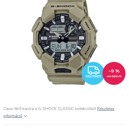
INGYEN
–9 %
INGYENES
44 980 Ft
Casio férfi karóra a G-SHOCK CLASSIC kollekcióból
Részletes
információ