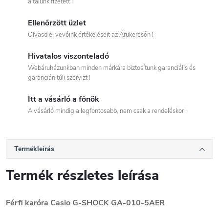
általunk fizetett !
Ellenőrzött üzlet
Olvasd el vevőink értékeléseit az Árukeresőn !
Hivatalos viszonteladó
Webáruházunkban minden márkára biztosítunk garanciális és
garancián túli szervizt !
Itt a vásárló a főnök
A vásárló mindig a legfontosabb, nem csak a rendeléskor !
Termékleírás
Termék részletes leírása
Férfi karóra Casio G-SHOCK
GA-010-5AER