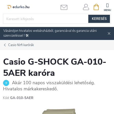
Ugrás
KOSÁR
a
fő
KERESÉS
tartalomhoz
Vásároljon hivatalos webáruházból, garanciával és garancia utáni
szervizeléssel ! 🛠️
Casio férfi karórák
Casio G-SHOCK GA-010-
5AER karóra
Akár 100 napos visszaküldési lehetőség.
Hivatalos márkakereskedő.
Kód:
GA-010-5AER