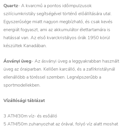
Quartz
- A kvarcmű a pontos időimpulzusok
szilíciumkristály segítségével történő előállítására utal.
Egyszerűsége miatt nagyon megbízható, és csak kevés
energiát fogyaszt, ami az akkumulátor élettartamára is
hatással van. Az első kvarckristályos órák 1950 körül
készültek Kanadában.
Ásványi üveg
- Az ásványi üveg a leggyakrabban használt
üveg az óraiparban. Kellően karcálló, és a zafírkristálynál
ellenállóbb a töréssel szemben. Legnépszerűbb a
sportmodellekben.
Vízállósági táblázat
3 ATM/30m víz- és esőálló
5 ATM/50m zuhanyozhat az órával, folyó víz alatt moshat