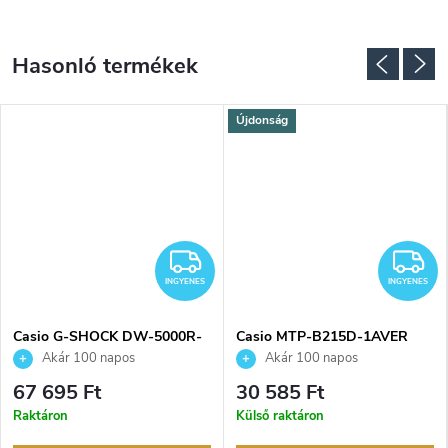
Újdonság
NGYENES
INGYENES
I
INGYENES
INGYENES
Casio G-SHOCK DW-5000R-
Casio MTP-B215D-1AVER
1AER karóra
karóra
Akár 100 napos
Akár 100 napos
visszaküldési lehetőség. Hivatalos
visszaküldési lehetőség. Hivatalos
67 695 Ft
30 585 Ft
márkakereskedő.
márkakereskedő.
Raktáron
Külső raktáron