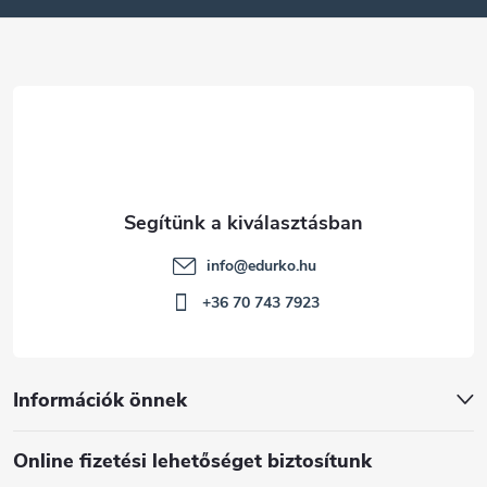
é
c
info
@
edurko.hu
+36 70 743 7923
Információk önnek
Online fizetési lehetőséget biztosítunk