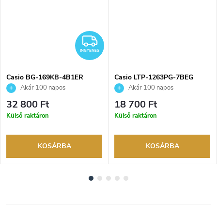
NGYENES
INGYENES
INGYENES
Casio BG-169KB-4B1ER
Casio LTP-1263PG-7BEG
karóra
karóra
Akár 100 napos
Akár 100 napos
visszaküldési lehetőség. Hivatalos
visszaküldési lehetőség. Hivatalos
32 800 Ft
18 700 Ft
márkakereskedő.
márkakereskedő.
Külső raktáron
Külső raktáron
KOSÁRBA
KOSÁRBA