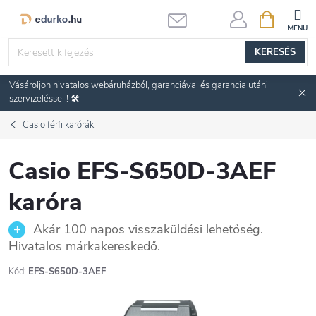
Ugrás
KOSÁR
a
fő
KERESÉS
tartalomhoz
Vásároljon hivatalos webáruházból, garanciával és garancia utáni
szervizeléssel ! 🛠️
Casio férfi karórák
Casio EFS-S650D-3AEF
karóra
Akár 100 napos visszaküldési lehetőség.
Hivatalos márkakereskedő.
Kód:
EFS-S650D-3AEF