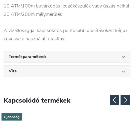
10 ATM/100m búvárkodás légzőkészülék vagy úszás nélkül
20 ATM/200m mélymerülés
A vízállósággal kapcsolatos pontosabb utasításokért kérjük,
kövesse a használati utasítást.
Termékparaméterek
Vita
Kapcsolódó termékek
Újdonság