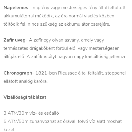
Napelemes
- napfény vagy mesterséges fény által feltöltött
akkumulátorral működik, az óra normál viselés közben
töltődik fel, nincs szükség az akkumulátor cseréjére.
Zafír uveg
- A zafír egy olyan ásvány, amely vagy
természetes drágakőként fordul elő, vagy mesterségesen
állítják elő. A zafírkristályt nagyon nagy karcállóság jellemzi.
Chronograph
- 1821-ben Rieussec által feltalált, stopperrel
ellátott analóg karóra.
Vízállósági táblázat
3 ATM/30m víz- és esőálló
5 ATM/50m zuhanyozhat az órával, folyó víz alatt moshat
kezet.