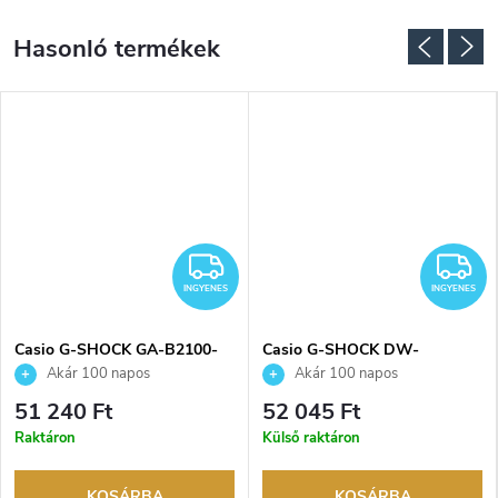
NGYENES
INGYENES
I
INGYENES
INGYENES
Casio G-SHOCK GA-B2100-
Casio G-SHOCK DW-
1AER karóra
5600MNC-1ER karóra
Akár 100 napos
Akár 100 napos
visszaküldési lehetőség. Hivatalos
visszaküldési lehetőség. Hivatalos
51 240 Ft
52 045 Ft
márkakereskedő.
márkakereskedő.
Raktáron
Külső raktáron
KOSÁRBA
KOSÁRBA