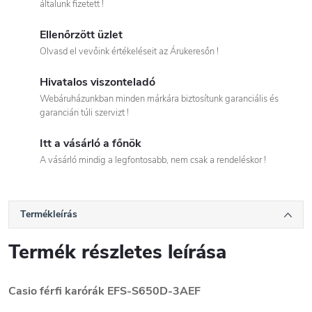
általunk fizetett !
Ellenőrzött üzlet
Olvasd el vevőink értékeléseit az Árukeresőn !
Hivatalos viszonteladó
Webáruházunkban minden márkára biztosítunk garanciális és
garancián túli szervizt !
Itt a vásárló a főnök
A vásárló mindig a legfontosabb, nem csak a rendeléskor !
Termékleírás
Termék részletes leírása
Casio férfi karórák EFS-S650D-3AEF