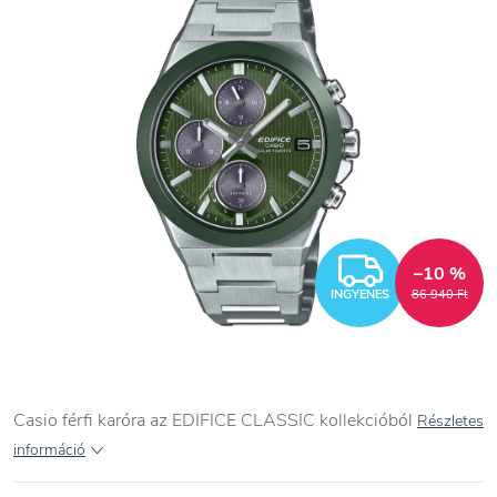
INGYEN
–10 %
INGYENES
86 940 Ft
Casio férfi karóra az EDIFICE CLASSIC kollekcióból
Részletes
információ