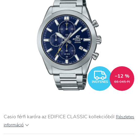
INGYEN
–12 %
INGYENES
66 045 Ft
Casio férfi karóra az EDIFICE CLASSIC kollekcióból
Részletes
információ