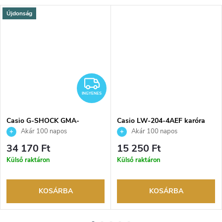
Újdonság
INGYENES
INGYENES
Casio G-SHOCK GMA-
Casio LW-204-4AEF karóra
P2100M-4AER karóra
Akár 100 napos
Akár 100 napos
visszaküldési lehetőség. Hivatalos
visszaküldési lehetőség. Hivatalos
34 170 Ft
15 250 Ft
márkakereskedő.
márkakereskedő.
Külső raktáron
Külső raktáron
KOSÁRBA
KOSÁRBA