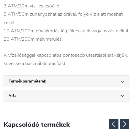
3 ATM/30m víz- és esőálló
5 ATM/50m zuhanyozhat az órával, folyó víz alatt moshat
kezet.
10 ATM/100m búvárkodás légzőkészülék vagy úszás nélkül
20 ATM/200m mélymerülés
A vízállósággal kapcsolatos pontosabb utasításokért kérjük,
kövesse a használati utasítást.
Termékparaméterek
Vita
Kapcsolódó termékek