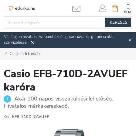
Ugrás
KOSÁR
a
fő
KERESÉS
tartalomhoz
Vásároljon hivatalos webáruházból, garanciával és garancia utáni
szervizeléssel ! 🛠️
Casio férfi karórák
Casio EFB-710D-2AVUEF
karóra
Akár 100 napos visszaküldési lehetőség.
Hivatalos márkakereskedő.
Kód:
EFB-710D-2AVUEF