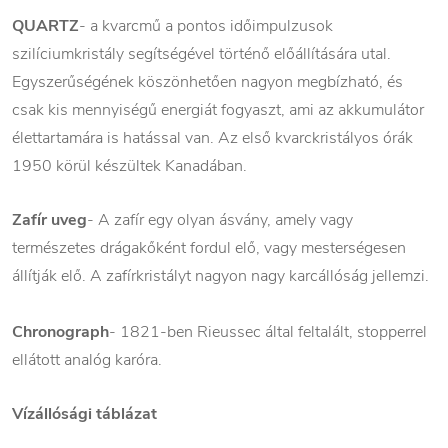
QUARTZ
- a kvarcmű a pontos időimpulzusok
szilíciumkristály segítségével történő előállítására utal.
Egyszerűségének köszönhetően nagyon megbízható, és
csak kis mennyiségű energiát fogyaszt, ami az akkumulátor
élettartamára is hatással van. Az első kvarckristályos órák
1950 körül készültek Kanadában.
Zafír uveg
- A zafír egy olyan ásvány, amely vagy
természetes drágakőként fordul elő, vagy mesterségesen
állítják elő. A zafírkristályt nagyon nagy karcállóság jellemzi.
Chronograph
- 1821-ben Rieussec által feltalált, stopperrel
ellátott analóg karóra.
Vízállósági táblázat