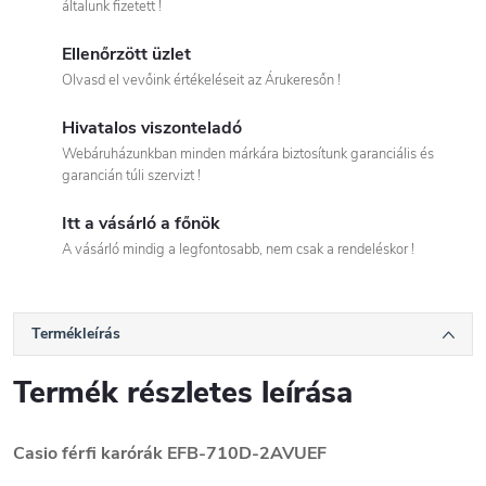
általunk fizetett !
Ellenőrzött üzlet
Olvasd el vevőink értékeléseit az Árukeresőn !
Hivatalos viszonteladó
Webáruházunkban minden márkára biztosítunk garanciális és
garancián túli szervizt !
Itt a vásárló a főnök
A vásárló mindig a legfontosabb, nem csak a rendeléskor !
Termékleírás
Termék részletes leírása
Casio férfi karórák EFB-710D-2AVUEF