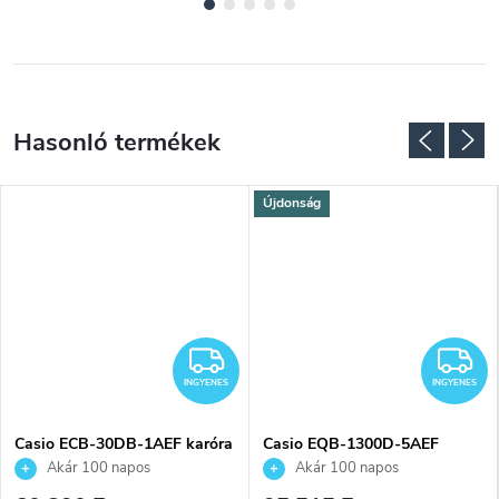
Újdonság
NGYENES
INGYENES
I
INGYENES
INGYENES
Casio ECB-30DB-1AEF karóra
Casio EQB-1300D-5AEF
karóra
Akár 100 napos
Akár 100 napos
visszaküldési lehetőség. Hivatalos
visszaküldési lehetőség. Hivatalos