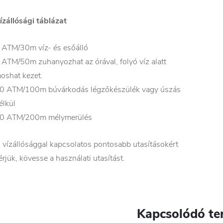
ízállósági táblázat
 ATM/30m víz- és esőálló
 ATM/50m zuhanyozhat az órával, folyó víz alatt
oshat kezet.
0 ATM/100m búvárkodás légzőkészülék vagy úszás
élkül
0 ATM/200m mélymerülés
 vízállósággal kapcsolatos pontosabb utasításokért
érjük, kövesse a használati utasítást.
Kapcsolódó te