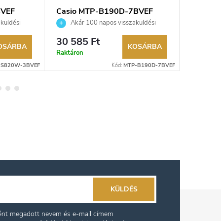
BVEF
Casio MTP-B190D-7BVEF
Casio 
karóra
karóra
küldési
Akár 100 napos visszaküldési
Akár 
kereskedő.
lehetőség. Hivatalos márkakereskedő.
lehetőség
30 585 Ft
30 585
OSÁRBA
KOSÁRBA
Raktáron
Külső rak
-S820W-3BVEF
Kód:
MTP-B190D-7BVEF
KÜLDÉS
ként megadott nevem és e-mail címem