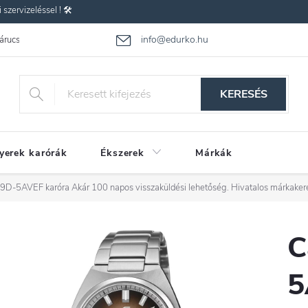
zervizeléssel ! 🛠️
info@edurko.hu
 árucsere
Reklamáció
Gyakran ismételt kérdések
Üzleti feltétel
KERESÉS
yerek karórák
Ékszerek
Márkák
09D-5AVEF karóra
Akár 100 napos visszaküldési lehetőség. Hivatalos márkaker
C
5