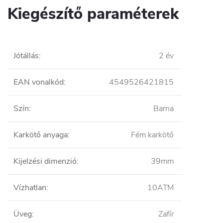
Kiegészítő paraméterek
Jótállás
:
2 év
EAN vonalkód
:
4549526421815
Szín
:
Barna
Karkötő anyaga
:
Fém karkötő
Kijelzési dimenzió
:
39mm
Vízhatlan
:
10ATM
Üveg
:
Zafír