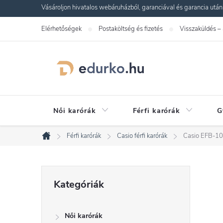
Ugrás
Vásároljon hivatalos webáruházból, garanciával és garancia utáni s
a
Elérhetőségek
Postaköltség és fizetés
Visszaküldés –
fő
tartalomhoz
Női karórák
Férfi karórák
G
Férfi karórák
Casio férfi karórák
Casio EFB-1
Kezdőlap
O
Kategóriák
Kategóriák
átugrása
l
Női karórák