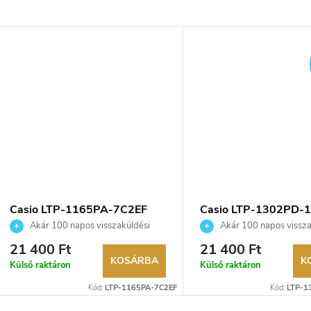
Casio LTP-1165PA-7C2EF
Casio LTP-1302PD-
karóra
karóra
Akár 100 napos visszaküldési
Akár 100 napos vissza
lehetőség. Hivatalos márkakereskedő.
lehetőség. Hivatalos márka
21 400 Ft
21 400 Ft
KOSÁRBA
K
Külső raktáron
Külső raktáron
Kód:
LTP-1165PA-7C2EF
Kód:
LTP-1