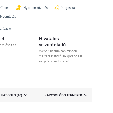
Kérdés
Nyomon követés
Megosztás
Nyomtatás
a:
Casio
let
Hivatalos
viszonteladó
ékeléseit az
Webáruházunkban minden
márkára biztosítunk garanciális
és garancián túli szervizt !
HASONLÓ (10)
KAPCSOLÓDÓ TERMÉKEK