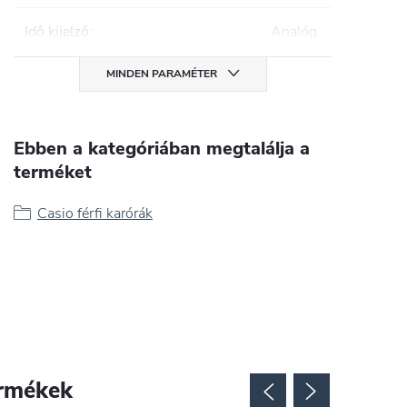
Idő kijelző
:
Analóg
MINDEN PARAMÉTER
Ebben a kategóriában megtalálja a
terméket
Casio férfi karórák
rmékek