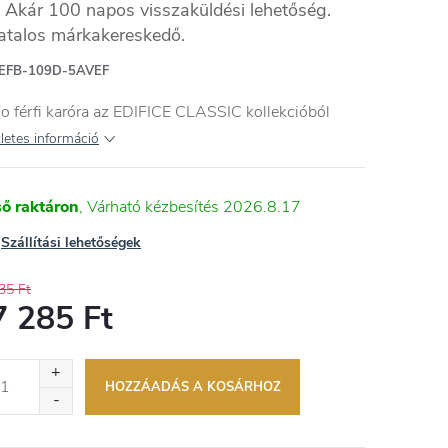
Akár 100 napos visszaküldési lehetőség.
atalos márkakereskedő.
EFB-109D-5AVEF
o férfi karóra az EDIFICE CLASSIC kollekcióból
letes információ
ső raktáron
2026.8.17
Szállítási lehetőségek
35 Ft
7 285 Ft
égár:
HOZZÁADÁS A KOSÁRHOZ