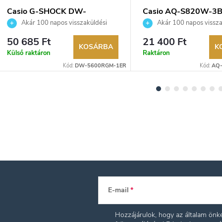
Casio G-SHOCK DW-
Casio AQ-S820W-3
5600RGM-1ER karóra
karóra
Akár 100 napos visszaküldési
Akár 100 napos vissza
lehetőség. Hivatalos márkakereskedő.
lehetőség. Hivatalos márka
50 685 Ft
21 400 Ft
KOSÁRBA
K
Külső raktáron
Raktáron
Kód:
DW-5600RGM-1ER
Kód:
AQ
E-mail
Hozzájárulok, hogy az általam ön