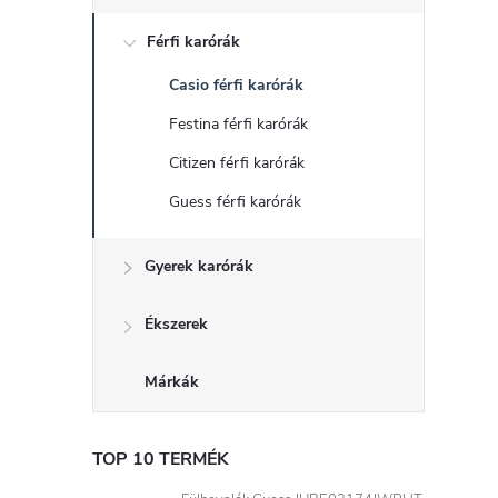
d
Férfi karórák
a
Casio férfi karórák
l
Festina férfi karórák
s
Citizen férfi karórák
Guess férfi karórák
ó
Gyerek karórák
p
a
Ékszerek
n
Márkák
e
TOP 10 TERMÉK