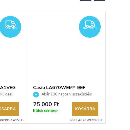
INGYENES
INGYENES
INGYENES
INGYENES
1A1VEG
Casio LA670WEMY-9EF
Casio 
karóra
karóra
küldési
Akár 100 napos visszaküldési
Akár 
kereskedő.
lehetőség. Hivatalos márkakereskedő.
lehetőség
25 000 Ft
34 170
OSÁRBA
KOSÁRBA
Külső raktáron
Külső rak
302PD-1A1VEG
Kód:
LA670WEMY-9EF