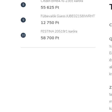
Citizen BM8476-23EE karóra
55 625 Ft
Fülbevalók Guess JUBE02158JWRHT
12 750 Ft
C
FESTINA 20519/1 karóra
58 700 Ft
s
E
é
a
k
Z
t
m
k