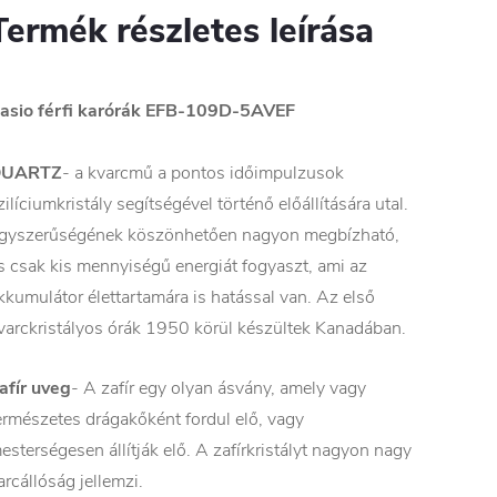
Termék részletes leírása
asio férfi karórák
EFB-109D-5AVEF
QUARTZ
- a kvarcmű a pontos időimpulzusok
zilíciumkristály segítségével történő előállítására utal.
gyszerűségének köszönhetően nagyon megbízható,
s csak kis mennyiségű energiát fogyaszt, ami az
kkumulátor élettartamára is hatással van. Az első
varckristályos órák 1950 körül készültek Kanadában.
afír uveg
- A zafír egy olyan ásvány, amely vagy
ermészetes drágakőként fordul elő, vagy
esterségesen állítják elő. A zafírkristályt nagyon nagy
arcállóság jellemzi.