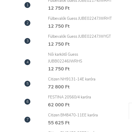
l
Fülbevalók Guess JUBE02174JWRHT
12 750 Ft
Fülbevalók Guess JUBE02247JWRHT
12 750 Ft
Fülbevalók Guess JUBE02247JWYGT
12 750 Ft
Női karkötő Guess
JUBB02246JWRHS
12 750 Ft
Citizen NH9131-14E karóra
72 800 Ft
FESTINA 20560/4 karóra
62 000 Ft
Citizen BM8470-11EE karóra
55 625 Ft