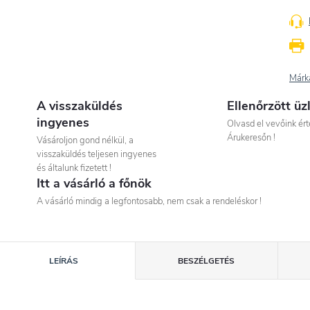
Márk
A visszaküldés
Ellenőrzött üz
ingyenes
Olvasd el vevőink ért
Árukeresőn !
Vásároljon gond nélkül, a
visszaküldés teljesen ingyenes
és általunk fizetett !
Itt a vásárló a főnök
A vásárló mindig a legfontosabb, nem csak a rendeléskor !
LEÍRÁS
BESZÉLGETÉS