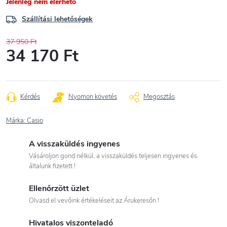
Jelenleg nem elérhető
Szállítási lehetőségek
37 950 Ft
34 170 Ft
Egységár:
Kérdés
Nyomon követés
Megosztás
Márka:
Casio
A visszaküldés ingyenes
Vásároljon gond nélkül, a visszaküldés teljesen ingyenes és
általunk fizetett !
Ellenőrzött üzlet
Olvasd el vevőink értékeléseit az Árukeresőn !
Hivatalos viszonteladó