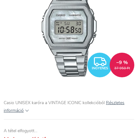
INGYEN
–9 %
INGYENES
37 950 Ft
Casio UNISEX karóra a VINTAGE ICONIC kollekcióból
Részletes
információ
A tétel elfogyott…