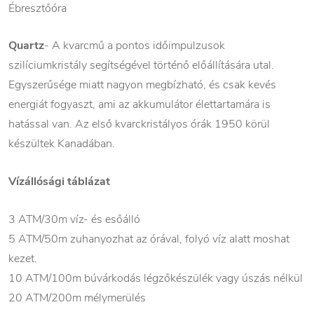
Ébresztőóra
Quartz
- A kvarcmű a pontos időimpulzusok
szilíciumkristály segítségével történő előállítására utal.
Egyszerűsége miatt nagyon megbízható, és csak kevés
energiát fogyaszt, ami az akkumulátor élettartamára is
hatással van. Az első kvarckristályos órák 1950 körül
készültek Kanadában.
Vízállósági táblázat
3 ATM/30m víz- és esőálló
5 ATM/50m zuhanyozhat az órával, folyó víz alatt moshat
kezet.
10 ATM/100m búvárkodás légzőkészülék vagy úszás nélkül
20 ATM/200m mélymerülés