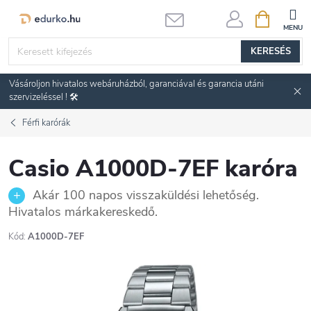
Ugrás
KOSÁR
a
fő
KERESÉS
tartalomhoz
Vásároljon hivatalos webáruházból, garanciával és garancia utáni
szervizeléssel ! 🛠️
Férfi karórák
Casio A1000D-7EF karóra
Akár 100 napos visszaküldési lehetőség.
Hivatalos márkakereskedő.
Kód:
A1000D-7EF