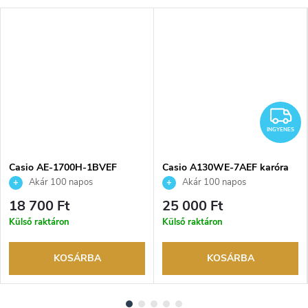
I
INGYENES
Casio AE-1700H-1BVEF
Casio A130WE-7AEF karóra
karóra
Akár 100 napos
Akár 100 napos
visszaküldési lehetőség. Hivatalos
visszaküldési lehetőség. Hivatalos
18 700 Ft
25 000 Ft
márkakereskedő.
márkakereskedő.
Külső raktáron
Külső raktáron
KOSÁRBA
KOSÁRBA