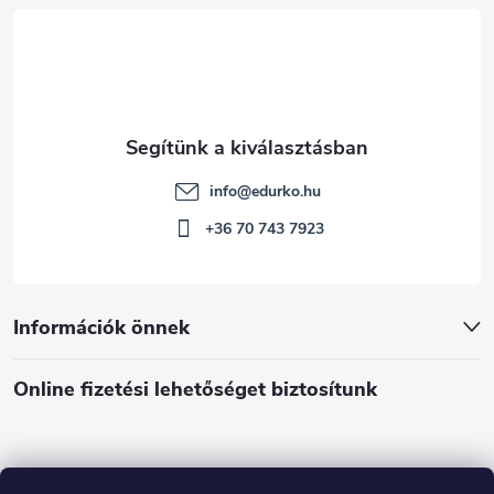
c
info
@
edurko.hu
+36 70 743 7923
Információk önnek
Online fizetési lehetőséget biztosítunk