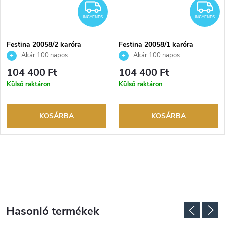
INGYENES
I
INGYENES
INGYENES
Festina 20058/2 karóra
Festina 20058/1 karóra
Akár 100 napos
Akár 100 napos
visszaküldési lehetőség. Hivatalos
visszaküldési lehetőség. Hivatalos
104 400 Ft
104 400 Ft
márkakereskedő.
márkakereskedő.
Külső raktáron
Külső raktáron
KOSÁRBA
KOSÁRBA