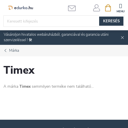
Ugrás
KOSÁR
a
fő
KERESÉS
tartalomhoz
Vásároljon hivatalos webáruházból, garanciával és garancia utáni
szervizeléssel ! 🛠️
Márka
Timex
A márka
Timex
semmilyen terméke nem található...