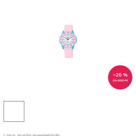
–20 %
15 000 Ft
Lorus analóg gyermekórák