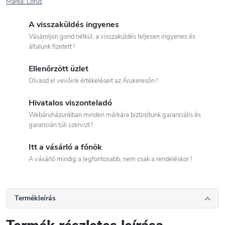
Márka:
Lorus
A visszaküldés ingyenes
Vásároljon gond nélkül, a visszaküldés teljesen ingyenes és
általunk fizetett !
Ellenőrzött üzlet
Olvasd el vevőink értékeléseit az Árukeresőn !
Hivatalos viszonteladó
Webáruházunkban minden márkára biztosítunk garanciális és
garancián túli szervizt !
Itt a vásárló a főnök
A vásárló mindig a legfontosabb, nem csak a rendeléskor !
Termékleírás