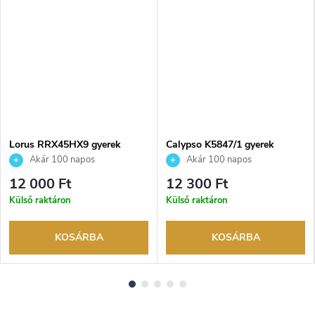
Lorus RRX45HX9 gyerek
Calypso K5847/1 gyerek
karóra
karóra
Akár 100 napos
Akár 100 napos
visszaküldési lehetőség. Hivatalos
visszaküldési lehetőség. Hivatalos
12 000 Ft
12 300 Ft
márkakereskedő.
márkakereskedő.
Külső raktáron
Külső raktáron
KOSÁRBA
KOSÁRBA