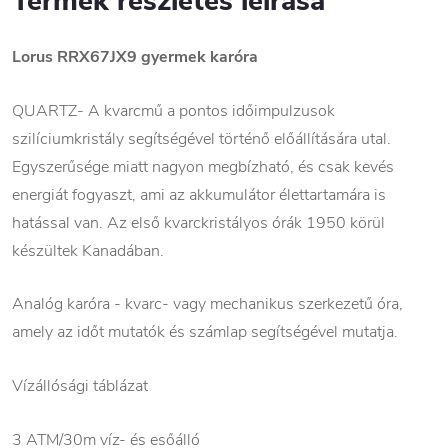
Termék részletes leírása
Lorus
RRX67JX9
gyermek karóra
QUARTZ- A kvarcmű a pontos időimpulzusok
szilíciumkristály segítségével történő előállítására utal.
Egyszerűsége miatt nagyon megbízható, és csak kevés
energiát fogyaszt, ami az akkumulátor élettartamára is
hatással van. Az első kvarckristályos órák 1950 körül
készültek Kanadában.
Analóg karóra - kvarc- vagy mechanikus szerkezetű óra,
amely az időt mutatók és számlap segítségével mutatja.
Vízállósági táblázat
3 ATM/30m víz- és esőálló