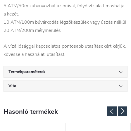
5 ATM/50m zuhanyozhat az órával, folyó víz alatt moshatja
a kezét.
10 ATM/100m búvárkodás légzőkészülék vagy úszás nélkül
20 ATM/200m mélymerülés
A vízállósággal kapcsolatos pontosabb utasításokért kérjük,
kövesse a használati utasítást.
Termékparaméterek
Vita