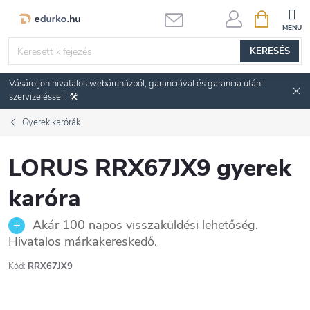
Ugrás
KOSÁR
a
fő
KERESÉS
tartalomhoz
Vásároljon hivatalos webáruházból, garanciával és garancia utáni
szervizeléssel ! 🛠️
Gyerek karórák
LORUS RRX67JX9 gyerek
karóra
Akár 100 napos visszaküldési lehetőség.
Hivatalos márkakereskedő.
Kód:
RRX67JX9