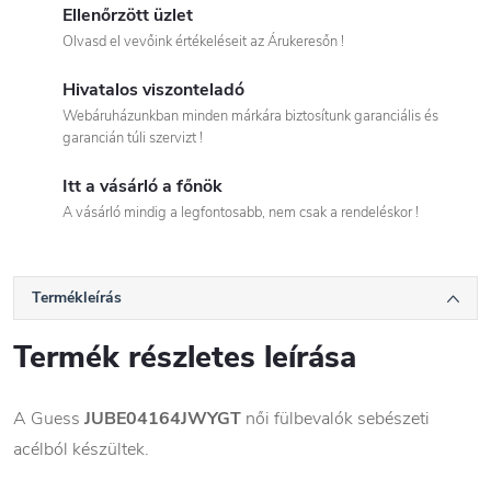
Ellenőrzött üzlet
Olvasd el vevőink értékeléseit az Árukeresőn !
Hivatalos viszonteladó
Webáruházunkban minden márkára biztosítunk garanciális és
garancián túli szervizt !
Itt a vásárló a főnök
A vásárló mindig a legfontosabb, nem csak a rendeléskor !
Termékleírás
Termék részletes leírása
A Guess
JUBE04164JWYGT
női fülbevalók sebészeti
acélból készültek.