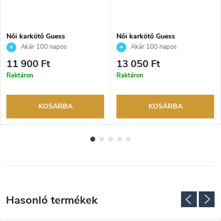
Női karkötő Guess
Női karkötő Guess
JUBB06082JWRHS
JUBB05546JWYGS
Akár 100 napos
Akár 100 napos
visszaküldési lehetőség. Hivatalos
visszaküldési lehetőség. Hivatalos
11 900 Ft
13 050 Ft
márkakereskedő.
márkakereskedő.
Raktáron
Raktáron
KOSÁRBA
KOSÁRBA