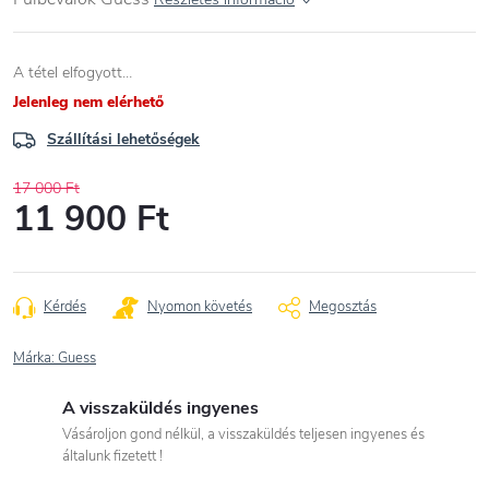
A tétel elfogyott…
Jelenleg nem elérhető
Szállítási lehetőségek
17 000 Ft
11 900 Ft
Egységár:
Kérdés
Nyomon követés
Megosztás
Márka:
Guess
A visszaküldés ingyenes
Vásároljon gond nélkül, a visszaküldés teljesen ingyenes és
általunk fizetett !