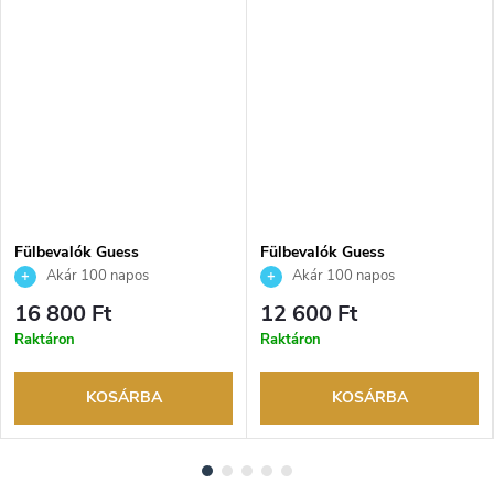
Fülbevalók Guess
Fülbevalók Guess
JUBE05017JWRHT
JUBE04612JWRHT
Akár 100 napos
Akár 100 napos
visszaküldési lehetőség. Hivatalos
visszaküldési lehetőség. Hivatalos
16 800 Ft
12 600 Ft
márkakereskedő.
márkakereskedő.
Raktáron
Raktáron
KOSÁRBA
KOSÁRBA