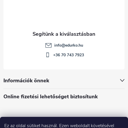
info
@
edurko.hu
+36 70 743 7923
Információk önnek
Online fizetési lehetőséget biztosítunk
Ez az oldal sütiket használ. Ezen weboldalt követésével
Á