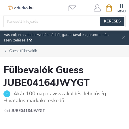
Ugrás
KOSÁR
a
fő
KERESÉS
tartalomhoz
Vásároljon hivatalos webáruházból, garanciával és garancia utáni
szervizeléssel ! 🛠️
Guess fülbevalók
Fülbevalók Guess
JUBE04164JWYGT
Akár 100 napos visszaküldési lehetőség.
Hivatalos márkakereskedő.
Kód:
JUBE04164JWYGT