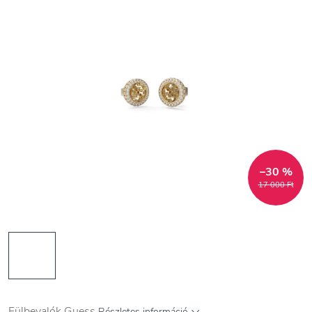
–30 %
17 000 Ft
Fülbevalók Guess
Részletes információ