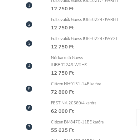
l
Fülbevalók Guess JUBE02174JWRHT
12 750 Ft
Fülbevalók Guess JUBE02247JWRHT
12 750 Ft
Fülbevalók Guess JUBE02247JWYGT
12 750 Ft
Női karkötő Guess
JUBB02246JWRHS
12 750 Ft
Citizen NH9131-14E karóra
72 800 Ft
FESTINA 20560/4 karóra
62 000 Ft
Citizen BM8470-11EE karóra
55 625 Ft