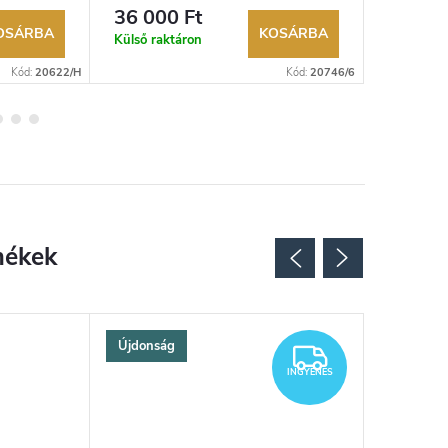
kereskedő.
lehetőség. Hivatalos márkakereskedő.
lehetőség
36 000 Ft
38 400
OSÁRBA
KOSÁRBA
Külső raktáron
Külső rak
Kód:
20622/H
Kód:
20746/6
Újdonság
INGYENES
INGYENES