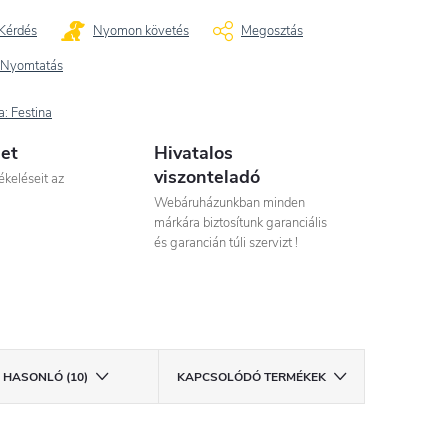
Kérdés
Nyomon követés
Megosztás
Nyomtatás
a:
Festina
let
Hivatalos
viszonteladó
ékeléseit az
Webáruházunkban minden
márkára biztosítunk garanciális
és garancián túli szervizt !
HASONLÓ (10)
KAPCSOLÓDÓ TERMÉKEK