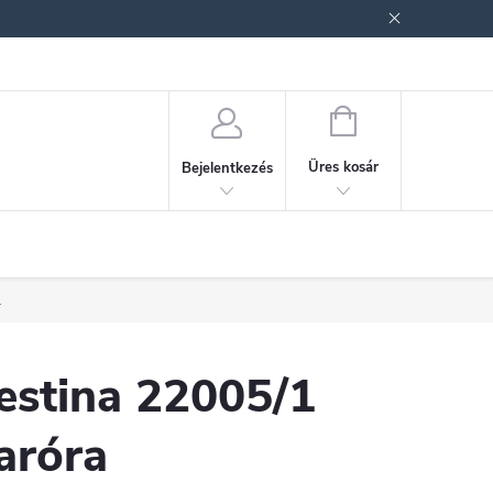
ek (ÁSZF)
Adatkezelési tájékoztató
Jogi nyilatkozat
Fogyasztóvéd
KOSÁR
Üres kosár
Bejelentkezés
.
estina 22005/1
aróra