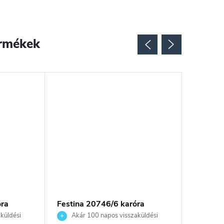
rmékek
óra
Festina 20746/6 karóra
Festina
küldési
Akár 100 napos visszaküldési
Akár 