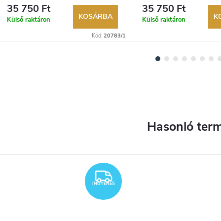
lehetőség. Hivatalos márkakereskedő.
lehetőség. Hivatalos márka
35 750 Ft
35 750 Ft
KOSÁRBA
K
Külső raktáron
Külső raktáron
Kód:
20783/1
YENES
INGYENES
INGYENES