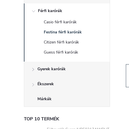
d
Férfi karórák
a
Casio férfi karórák
l
Festina férfi karórák
s
Citizen férfi karórák
Guess férfi karórák
ó
Gyerek karórák
p
a
Ékszerek
n
Márkák
e
TOP 10 TERMÉK