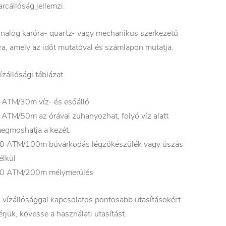
arcállóság jellemzi.
nalóg karóra- quartz- vagy mechanikus szerkezetű
ra, amely az időt mutatóval és számlapon mutatja.
ízállósági táblázat
 ATM/30m víz- és esőálló
 ATM/50m az órával zuhanyozhat, folyó víz alatt
egmoshatja a kezét.
0 ATM/100m búvárkodás légzőkészülék vagy úszás
élkül
0 ATM/200m mélymerülés
 vízállósággal kapcsolatos pontosabb utasításokért
érjük, kövesse a használati utasítást.