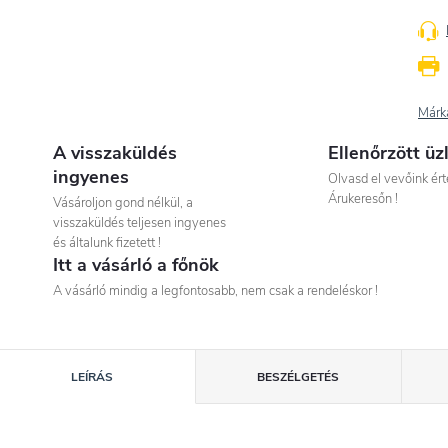
Márk
A visszaküldés
Ellenőrzött üz
ingyenes
Olvasd el vevőink ért
Árukeresőn !
Vásároljon gond nélkül, a
visszaküldés teljesen ingyenes
és általunk fizetett !
Itt a vásárló a főnök
A vásárló mindig a legfontosabb, nem csak a rendeléskor !
LEÍRÁS
BESZÉLGETÉS