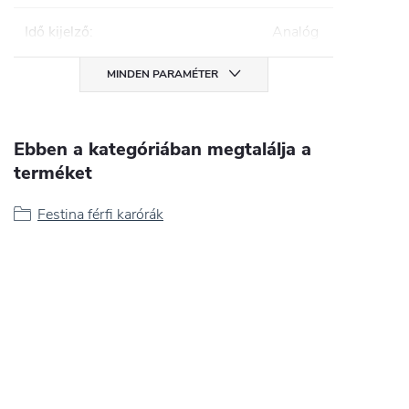
Idő kijelző
:
Analóg
MINDEN PARAMÉTER
Ebben a kategóriában megtalálja a
terméket
Festina férfi karórák