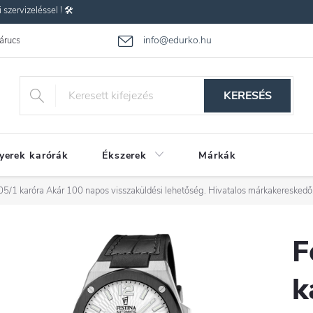
zervizeléssel ! 🛠️
info@edurko.hu
 árucsere
Reklamáció
Gyakran ismételt kérdések
Üzleti feltétel
KERESÉS
yerek karórák
Ékszerek
Márkák
05/1 karóra
Akár 100 napos visszaküldési lehetőség. Hivatalos márkakereskedő
F
k