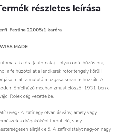
Termék részletes leírása
erfi Festina 22005/1 karóra
WISS MADE
utomata karóra (automata) - olyan önfelhúzós óra,
hol a felhúzótollat a lendkerék rotor tengely körüli
orgása miatt a mutató mozgása során felhúzzák. A
odern önfelhúzó mechanizmust először 1931-ben a
vájci Rolex cég vezette be.
afír uveg- A zafír egy olyan ásvány, amely vagy
ermészetes drágakőként fordul elő, vagy
esterségesen állítják elő. A zafírkristályt nagyon nagy