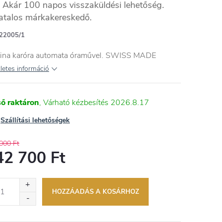
Akár 100 napos visszaküldési lehetőség.
atalos márkakereskedő.
22005/1
tina karóra automata óraművel. SWISS MADE
letes információ
ső raktáron
2026.8.17
Szállítási lehetőségek
000 Ft
42 700 Ft
égár:
HOZZÁADÁS A KOSÁRHOZ