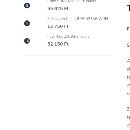
Citizen BM8476-23EE karóra
55 625 Ft
Fülbevalók Guess JUBE02158JWRHT
12 750 Ft
F
FESTINA 20693/2 karóra
52 150 Ft
S
A
a
f
m
s
Z
t
m