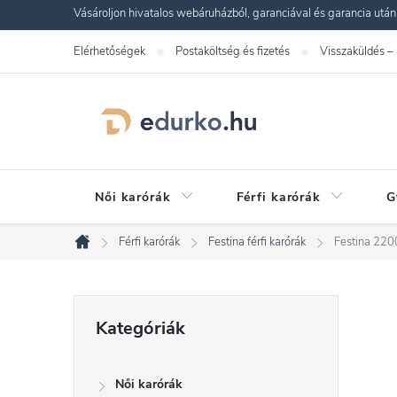
Ugrás
Vásároljon hivatalos webáruházból, garanciával és garancia utáni s
a
Elérhetőségek
Postaköltség és fizetés
Visszaküldés –
fő
tartalomhoz
Női karórák
Férfi karórák
G
Férfi karórák
Festina férfi karórák
Festina 220
Kezdőlap
O
Kategóriák
Kategóriák
átugrása
l
Női karórák