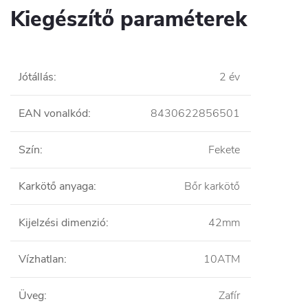
Kiegészítő paraméterek
Jótállás
:
2 év
EAN vonalkód
:
8430622856501
Szín
:
Fekete
Karkötő anyaga
:
Bőr karkötő
Kijelzési dimenzió
:
42mm
Vízhatlan
:
10ATM
Üveg
:
Zafír