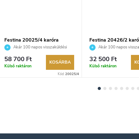
Festina 20025/4 karóra
Festina 20426/2 karó
Akár 100 napos visszaküldési
Akár 100 napos vissza
lehetőség. Hivatalos márkakereskedő.
lehetőség. Hivatalos márka
58 700 Ft
32 500 Ft
KOSÁRBA
K
Külső raktáron
Külső raktáron
Kód:
20025/4