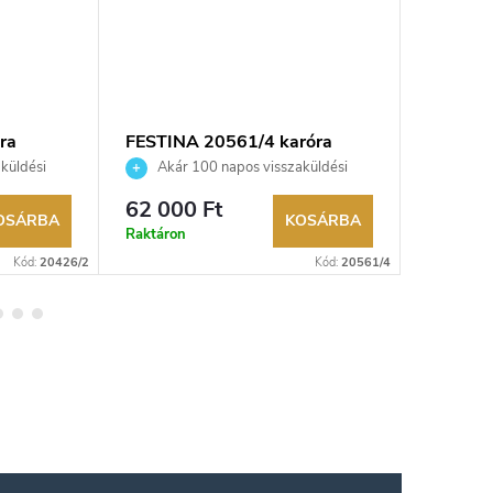
ra
FESTINA 20561/4 karóra
FESTINA
küldési
Akár 100 napos visszaküldési
Akár 
kereskedő.
lehetőség. Hivatalos márkakereskedő.
lehetőség
62 000 Ft
80 300
OSÁRBA
KOSÁRBA
Raktáron
Külső rak
Kód:
20426/2
Kód:
20561/4