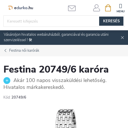
Ugrás
KOSÁR
a
fő
KERESÉS
tartalomhoz
Vásároljon hivatalos webáruházból, garanciával és garancia utáni
szervizeléssel ! 🛠️
Festina női karórák
Festina 20749/6 karóra
Akár 100 napos visszaküldési lehetőség.
Hivatalos márkakereskedő.
Kód:
20749/6