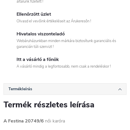
általunk fizetett !
Ellenőrzött üzlet
Olvasd el vevőink értékeléseit az Árukeresőn !
Hivatalos viszonteladó
Webáruházunkban minden márkára biztosítunk garanciális és
garancián túli szervizt !
Itt a vásárló a főnök
A vásárló mindig a legfontosabb, nem csak a rendeléskor !
Termékleírás
Termék részletes leírása
A Festina 20749/6
női karóra