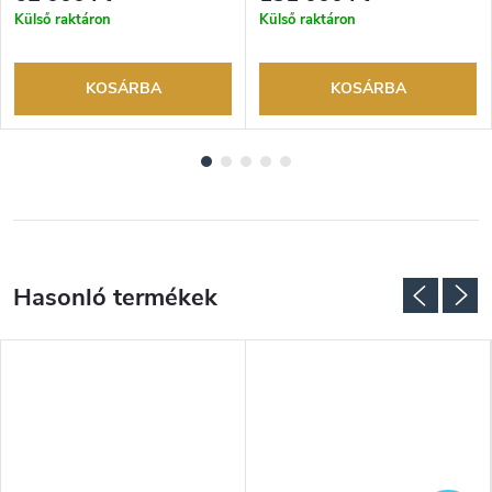
márkakereskedő.
márkakereskedő.
Külső raktáron
Külső raktáron
KOSÁRBA
KOSÁRBA