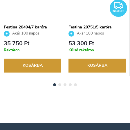
NGYENES
I
INGYENES
Festina 20494/7 karóra
Festina 20751/5 karóra
Akár 100 napos
Akár 100 napos
visszaküldési lehetőség. Hivatalos
visszaküldési lehetőség. Hivatalos
35 750 Ft
53 300 Ft
márkakereskedő.
márkakereskedő.
Raktáron
Külső raktáron
KOSÁRBA
KOSÁRBA