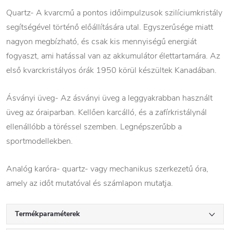
Quartz- A kvarcmű a pontos időimpulzusok szilíciumkristály
segítségével történő előállítására utal. Egyszerűsége miatt
nagyon megbízható, és csak kis mennyiségű energiát
fogyaszt, ami hatással van az akkumulátor élettartamára. Az
első kvarckristályos órák 1950 körül készültek Kanadában.
Ásványi üveg- Az ásványi üveg a leggyakrabban használt
üveg az óraiparban. Kellően karcálló, és a zafírkristálynál
ellenállóbb a töréssel szemben. Legnépszerűbb a
sportmodellekben.
Analóg karóra- quartz- vagy mechanikus szerkezetű óra,
amely az időt mutatóval és számlapon mutatja.
Termékparaméterek