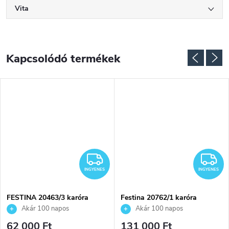
Vita
Kapcsolódó termékek
INGYENES
I
INGYENES
INGYENES
FESTINA 20463/3 karóra
Festina 20762/1 karóra
Akár 100 napos
Akár 100 napos
visszaküldési lehetőség. Hivatalos
visszaküldési lehetőség. Hivatalos
62 000 Ft
131 000 Ft