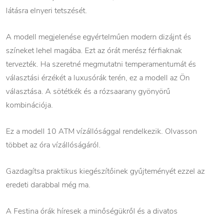
látásra elnyeri tetszését.
A modell megjelenése egyértelműen modern dizájnt és
színeket lehel magába. Ezt az órát merész férfiaknak
tervezték. Ha szeretné megmutatni temperamentumát és
választási érzékét a luxusórák terén, ez a modell az Ön
választása. A sötétkék és a rózsaarany gyönyörű
kombinációja.
Ez a modell 10 ATM vízállósággal rendelkezik. Olvasson
többet az óra vízállóságáról.
Gazdagítsa praktikus kiegészítőinek gyűjteményét ezzel az
eredeti darabbal még ma.
A Festina órák híresek a minőségükről és a divatos