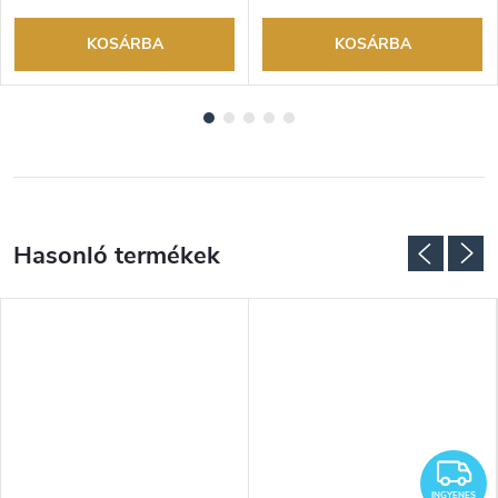
KOSÁRBA
KOSÁRBA
I
INGYENES