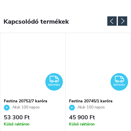
Kapcsolódó termékek
INGYENES
I
INGYENES
INGYENES
Festina 20752/7 karóra
Festina 20745/1 karóra
Akár 100 napos
Akár 100 napos
visszaküldési lehetőség. Hivatalos
visszaküldési lehetőség. Hivatalos
53 300 Ft
45 900 Ft
márkakereskedő.
márkakereskedő.
Külső raktáron
Külső raktáron