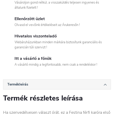
Vásároljon gond nélkül, a visszaküldés teljesen ingyenes és
általunk fizetett !
Ellenőrzött üzlet
Olvasd el vevőink értékeléseit az Árukeresőn !
Hivatalos viszonteladó
Webáruházunkban minden márkára biztosítunk garanciális és
garancián túli szervizt !
Itt a vásárló a főnök
A vásárló mindig a legfontosabb, nem csak a rendeléskor !
Termékleírás
Termék részletes leírása
Ha szenvedélyesen választ órát, ez a Festina férfi karóra első