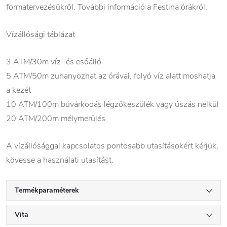
formatervezésükről. További információ a Festina órákról.
Vízállósági táblázat
3 ATM/30m víz- és esőálló
5 ATM/50m zuhanyozhat az órával, folyó víz alatt moshatja
a kezét
10 ATM/100m búvárkodás légzőkészülék vagy úszás nélkül
20 ATM/200m mélymerülés
A vízállósággal kapcsolatos pontosabb utasításokért kérjük,
kövesse a használati utasítást.
Termékparaméterek
Vita