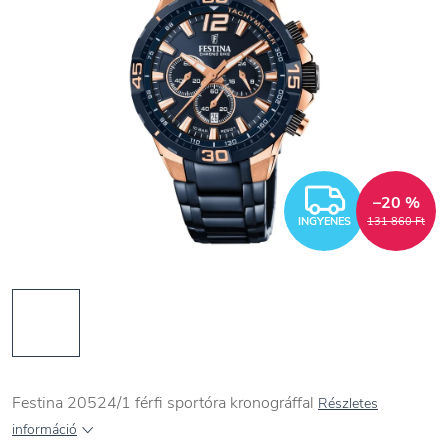
INGYEN
–20 %
INGYENES
131 860 Ft
Festina 20524/1 férfi sportóra kronográffal
Részletes
információ