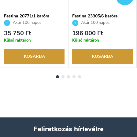
Festina 20771/1 karóra
Festina 23305/6 karóra
Akár 100 napos
Akár 100 napos
visszaküldési lehetőség. Hivatalos
visszaküldési lehetőség. Hivatalos
35 750 Ft
196 000 Ft
márkakereskedő.
márkakereskedő.
Külső raktáron
Külső raktáron
KOSÁRBA
KOSÁRBA
Feliratkozás hírlevélre