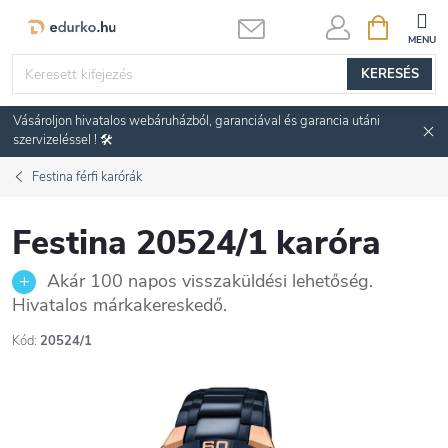
Ugrás
KOSÁR
a
fő
KERESÉS
tartalomhoz
Vásároljon hivatalos webáruházból, garanciával és garancia utáni
szervizeléssel ! 🛠️
Festina férfi karórák
Festina 20524/1 karóra
Akár 100 napos visszaküldési lehetőség.
Hivatalos márkakereskedő.
Kód:
20524/1