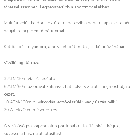
töréssel szemben. Legnépszerűbb a sportmodellekben.
Multifunkciós karóra - Az óra rendelkezik a hónap napját és a hét
napját is megjelenítő dátummal.
Kettős idő - olyan óra, amely két időt mutat, pl. két időzónában.
Vízállósági táblázat
3 ATM/30m víz- és esőálló
5 ATM/50m az órával zuhanyozhat, folyó víz alatt megmoshatja a
kezét.
10 ATM/100m búvárkodás légzőkészülék vagy úszás nélkül
20 ATM/200m mélymerülés
A vízállósággal kapcsolatos pontosabb utasításokért kérjük,
kövesse a használati utasítást.