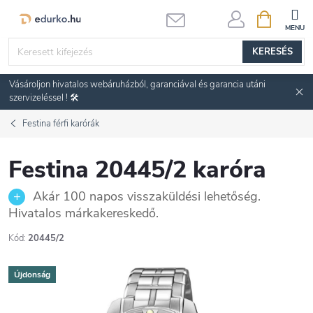
Ugrás
KOSÁR
a
fő
KERESÉS
tartalomhoz
Vásároljon hivatalos webáruházból, garanciával és garancia utáni
szervizeléssel ! 🛠️
Festina férfi karórák
Festina 20445/2 karóra
Akár 100 napos visszaküldési lehetőség.
Hivatalos márkakereskedő.
Kód:
20445/2
Újdonság