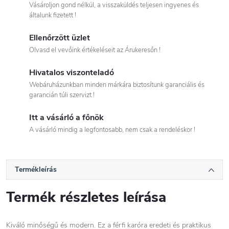
Vásároljon gond nélkül, a visszaküldés teljesen ingyenes és
általunk fizetett !
Ellenőrzött üzlet
Olvasd el vevőink értékeléseit az Árukeresőn !
Hivatalos viszonteladó
Webáruházunkban minden márkára biztosítunk garanciális és
garancián túli szervizt !
Itt a vásárló a főnök
A vásárló mindig a legfontosabb, nem csak a rendeléskor !
Termékleírás
Termék részletes leírása
Kiváló minőségű és modern. Ez a férfi karóra eredeti és praktikus