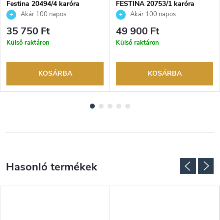
Festina 20494/4 karóra
FESTINA 20753/1 karóra
Akár 100 napos
Akár 100 napos
visszaküldési lehetőség. Hivatalos
visszaküldési lehetőség. Hivatalos
35 750 Ft
49 900 Ft
márkakereskedő.
márkakereskedő.
Külső raktáron
Külső raktáron
KOSÁRBA
KOSÁRBA