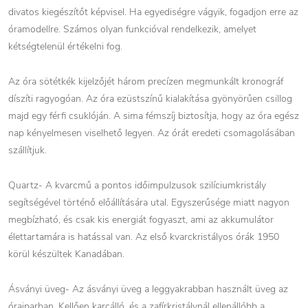
divatos kiegészítőt képvisel. Ha egyediségre vágyik, fogadjon erre az
óramodellre. Számos olyan funkcióval rendelkezik, amelyet
kétségtelenül értékelni fog.
Az óra sötétkék kijelzőjét három precízen megmunkált kronográf
díszíti ragyogóan. Az óra ezüstszínű kialakítása gyönyörűen csillog
majd egy férfi csuklóján. A sima fémszíj biztosítja, hogy az óra egész
nap kényelmesen viselhető legyen. Az órát eredeti csomagolásában
szállítjuk.
Quartz- A kvarcmű a pontos időimpulzusok szilíciumkristály
segítségével történő előállítására utal. Egyszerűsége miatt nagyon
megbízható, és csak kis energiát fogyaszt, ami az akkumulátor
élettartamára is hatással van. Az első kvarckristályos órák 1950
körül készültek Kanadában.
Ásványi üveg- Az ásványi üveg a leggyakrabban használt üveg az
óraiparban. Kellően karcálló, és a zafírkristálynál ellenállóbb a