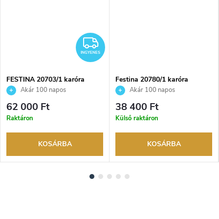
NGYENES
INGYENES
INGYENES
FESTINA 20703/1 karóra
Festina 20780/1 karóra
Akár 100 napos
Akár 100 napos
visszaküldési lehetőség. Hivatalos
visszaküldési lehetőség. Hivatalos
62 000 Ft
38 400 Ft
márkakereskedő.
márkakereskedő.
Raktáron
Külső raktáron
KOSÁRBA
KOSÁRBA