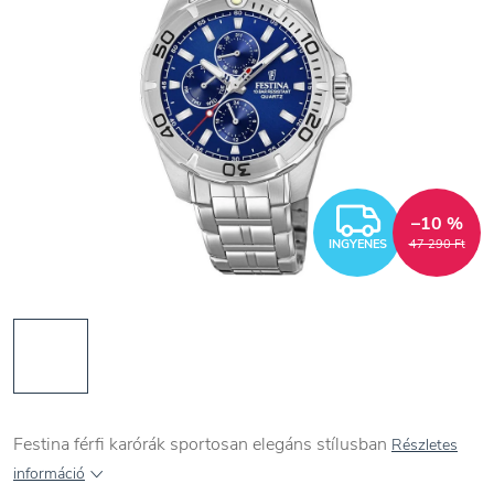
INGYEN
–10 %
INGYENES
47 290 Ft
Festina férfi karórák sportosan elegáns stílusban
Részletes
információ