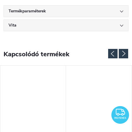
Termékparaméterek
Vita
Kapcsolódó termékek
I
INGYENES