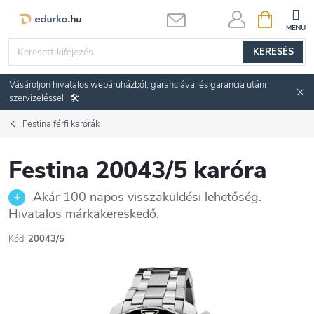
Ugrás
KOSÁR
a
fő
KERESÉS
tartalomhoz
Vásároljon hivatalos webáruházból, garanciával és garancia utáni
szervizeléssel ! 🛠️
Festina férfi karórák
Festina 20043/5 karóra
Akár 100 napos visszaküldési lehetőség.
Hivatalos márkakereskedő.
Kód:
20043/5