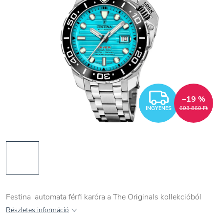
INGYEN
–19 %
INGYENES
603 860 Ft
Festina automata férfi karóra a The Originals kollekcióból
Részletes információ