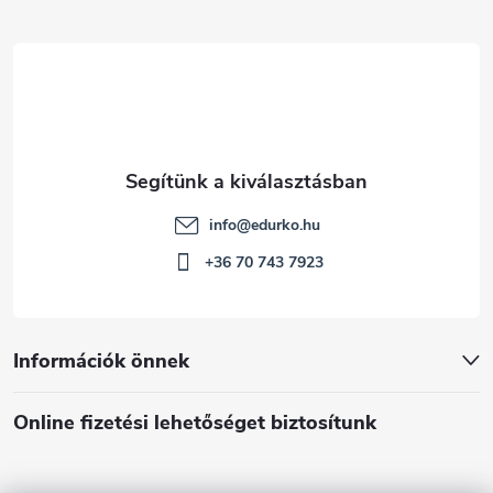
c
info
@
edurko.hu
+36 70 743 7923
Információk önnek
Online fizetési lehetőséget biztosítunk