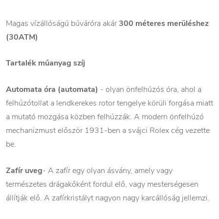
Magas vízállóságú búváróra akár
300 méteres merüléshez
(30ATM)
Tartalék műanyag szíj
Automata óra (automata)
- olyan önfelhúzós óra, ahol a
felhúzótollat a lendkerekes rotor tengelye körüli forgása miatt
a mutató mozgása közben felhúzzák. A modern önfelhúzó
mechanizmust először 1931-ben a svájci Rolex cég vezette
be.
Zafír uveg
- A zafír egy olyan ásvány, amely vagy
természetes drágakőként fordul elő, vagy mesterségesen
állítják elő. A zafírkristályt nagyon nagy karcállóság jellemzi.