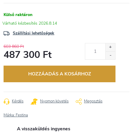
Külső raktáron
2026.8.14
Szállítási lehetőségek
603 860 Ft
487 300 Ft
Egységár:
HOZZÁADÁS A KOSÁRHOZ
Kérdés
Nyomon követés
Megosztás
Márka:
Festina
A visszaküldés ingyenes