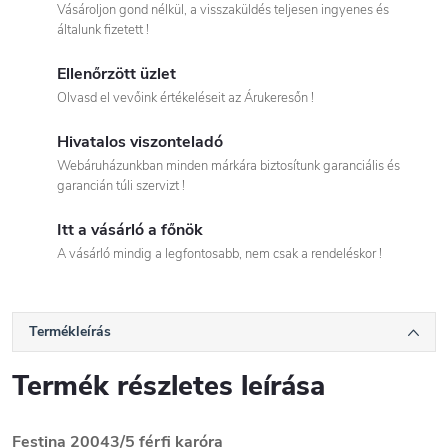
Vásároljon gond nélkül, a visszaküldés teljesen ingyenes és
általunk fizetett !
Ellenőrzött üzlet
Olvasd el vevőink értékeléseit az Árukeresőn !
Hivatalos viszonteladó
Webáruházunkban minden márkára biztosítunk garanciális és
garancián túli szervizt !
Itt a vásárló a főnök
A vásárló mindig a legfontosabb, nem csak a rendeléskor !
Termékleírás
Termék részletes leírása
Festina 20043/5 férfi karóra