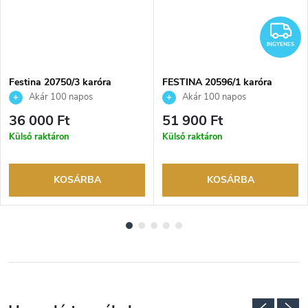
NGYENES
I
INGYENES
Festina 20750/3 karóra
FESTINA 20596/1 karóra
Akár 100 napos
Akár 100 napos
visszaküldési lehetőség. Hivatalos
visszaküldési lehetőség. Hivatalos
36 000 Ft
51 900 Ft
márkakereskedő.
márkakereskedő.
Külső raktáron
Külső raktáron
KOSÁRBA
KOSÁRBA