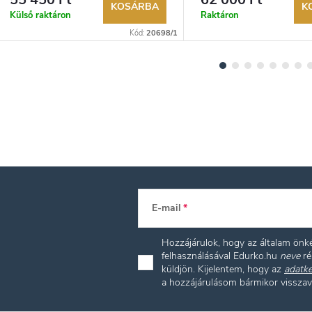
KOSÁRBA
K
Külső raktáron
Raktáron
Kód:
20698/1
E-mail
Hozzájárulok, hogy az általam ön
felhasználásával Edurko.hu
neve
ré
küldjön. Kijelentem, hogy az
adatke
a hozzájárulásom bármikor vissza