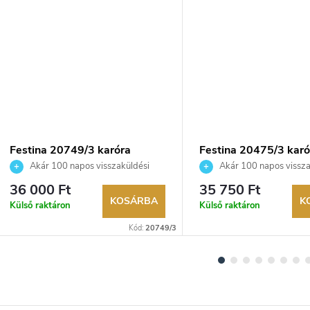
Festina 20749/3 karóra
Festina 20475/3 karó
Akár 100 napos visszaküldési
Akár 100 napos vissza
lehetőség. Hivatalos márkakereskedő.
lehetőség. Hivatalos márka
36 000 Ft
35 750 Ft
KOSÁRBA
K
Külső raktáron
Külső raktáron
Kód:
20749/3