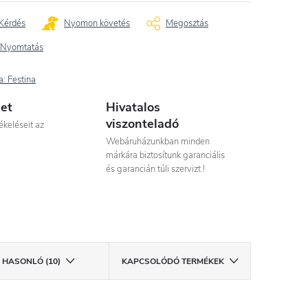
Kérdés
Nyomon követés
Megosztás
Nyomtatás
a:
Festina
let
Hivatalos
viszonteladó
ékeléseit az
Webáruházunkban minden
márkára biztosítunk garanciális
és garancián túli szervizt !
HASONLÓ (10)
KAPCSOLÓDÓ TERMÉKEK