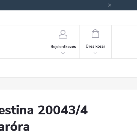
ek (ÁSZF)
Adatkezelési tájékoztató
Jogi nyilatkozat
Fogyasztóvéd
KOSÁR
Üres kosár
Bejelentkezés
.
estina 20043/4
aróra