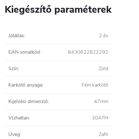
Kiegészítő paraméterek
Jótállás
:
2 év
EAN vonalkód
:
8430622822292
Szín
:
Zöld
Karkötő anyaga
:
Fém karkötő
Kijelzési dimenzió
:
47mm
Vízhatlan
:
30ATM
Üveg
:
Zafír