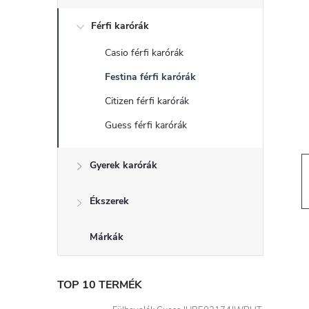
d
Férfi karórák
a
Casio férfi karórák
l
Festina férfi karórák
s
Citizen férfi karórák
Guess férfi karórák
ó
Gyerek karórák
p
a
Ékszerek
n
Márkák
e
TOP 10 TERMÉK