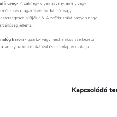
afír uveg
- A zafír egy olyan ásvány, amely vagy
ermészetes drágakőként fordul elő, vagy
esterségesen állítják elő. A zafírkristályt nagyon nagy
arcállóság jellemzi.
nalóg karóra
- quartz- vagy mechanikus szerkezetű
ra, amely az időt mutatóval és számlapon mutatja.
Kapcsolódó te