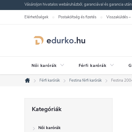
Ugrás
Vásároljon hivatalos webáruházból, garanciával és garancia utáni s
a
Elérhetőségek
Postaköltség és fizetés
Visszaküldés –
fő
tartalomhoz
Női karórák
Férfi karórák
G
Férfi karórák
Festina férfi karórák
Festina 200
Kezdőlap
O
Kategóriák
Kategóriák
átugrása
l
Női karórák