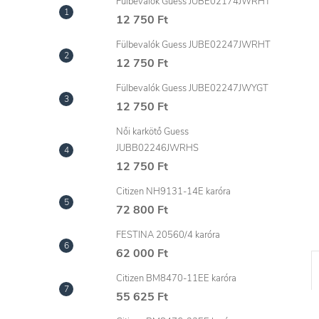
l
Fülbevalók Guess JUBE02174JWRHT
12 750 Ft
Fülbevalók Guess JUBE02247JWRHT
12 750 Ft
Fülbevalók Guess JUBE02247JWYGT
12 750 Ft
Női karkötő Guess
JUBB02246JWRHS
12 750 Ft
Citizen NH9131-14E karóra
72 800 Ft
FESTINA 20560/4 karóra
62 000 Ft
Citizen BM8470-11EE karóra
55 625 Ft