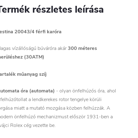
Termék részletes leírása
estina 20043/4 férfi karóra
agas vízállóságú búváróra akár
300 méteres
erüléshez (30ATM)
artalék műanyag szíj
utomata óra (automata)
- olyan önfelhúzós óra, ahol
 felhúzótollat a lendkerekes rotor tengelye körüli
orgása miatt a mutató mozgása közben felhúzzák. A
odern önfelhúzó mechanizmust először 1931-ben a
vájci Rolex cég vezette be.