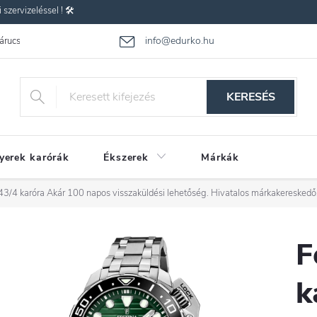
zervizeléssel ! 🛠️
info@edurko.hu
 árucsere
Reklamáció
Gyakran ismételt kérdések
Üzleti feltétel
KERESÉS
yerek karórák
Ékszerek
Márkák
43/4 karóra
Akár 100 napos visszaküldési lehetőség. Hivatalos márkakereskedő
F
k