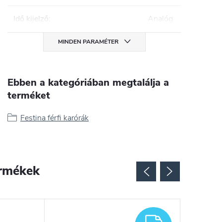
Idő kijelző
:
Analóg
MINDEN PARAMÉTER
Ebben a kategóriában megtalálja a
terméket
Festina férfi karórák
rmékek
INGYENES