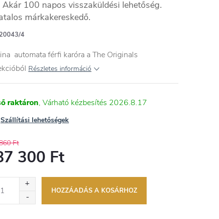
Akár 100 napos visszaküldési lehetőség.
atalos márkakereskedő.
20043/4
ina automata férfi karóra a The Originals
ekcióból
Részletes információ
ső raktáron
2026.8.17
Szállítási lehetőségek
860 Ft
87 300 Ft
égár:
HOZZÁADÁS A KOSÁRHOZ