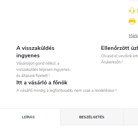
Márk
A visszaküldés
Ellenőrzött üz
ingyenes
Olvasd el vevőink ért
Árukeresőn !
Vásároljon gond nélkül, a
visszaküldés teljesen ingyenes
és általunk fizetett !
Itt a vásárló a főnök
A vásárló mindig a legfontosabb, nem csak a rendeléskor !
LEÍRÁS
BESZÉLGETÉS