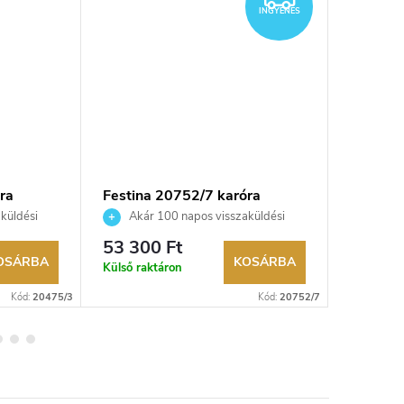
INGYENES
ra
Festina 20752/7 karóra
Festina
küldési
Akár 100 napos visszaküldési
Akár 
kereskedő.
lehetőség. Hivatalos márkakereskedő.
lehetőség
53 300 Ft
35 750
OSÁRBA
KOSÁRBA
Külső raktáron
Külső rak
Kód:
20475/3
Kód:
20752/7