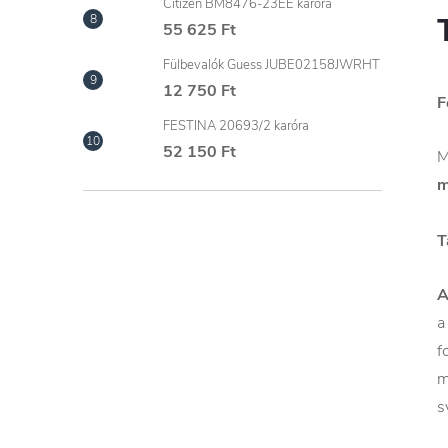
Citizen BM8476-23EE karóra
55 625 Ft
Fülbevalók Guess JUBE02158JWRHT
12 750 Ft
F
FESTINA 20693/2 karóra
52 150 Ft
M
m
T
A
a
f
m
s