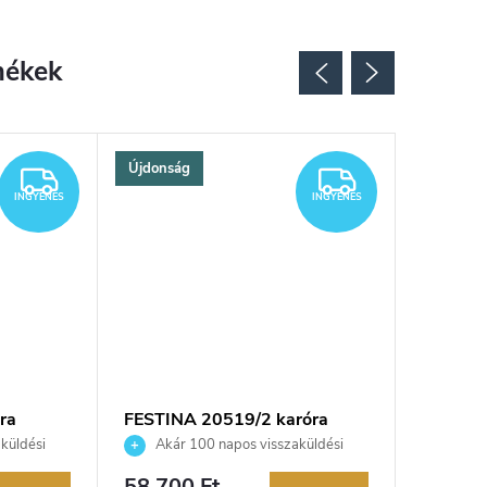
Újdonság
INGYENES
INGYENES
INGYENES
INGYENES
ra
FESTINA 20519/2 karóra
FESTINA
küldési
Akár 100 napos visszaküldési
Akár 
kereskedő.
lehetőség. Hivatalos márkakereskedő.
lehetőség
58 700 Ft
62 000