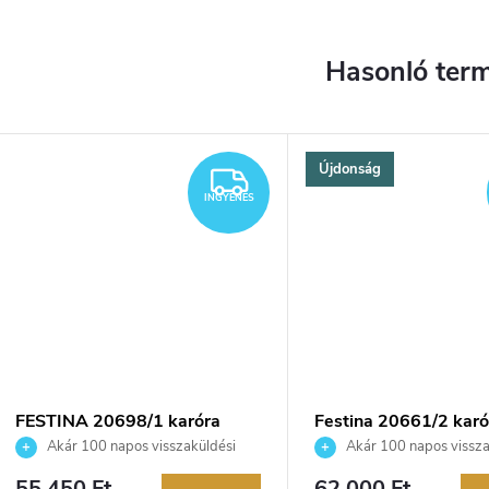
Újdonság
YENES
INGYENES
INGYENES
FESTINA 20698/1 karóra
Festina 20661/2 karó
Akár 100 napos visszaküldési
Akár 100 napos vissza
lehetőség. Hivatalos márkakereskedő.
lehetőség. Hivatalos márka
55 450 Ft
62 000 Ft