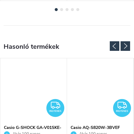
NGYENES
INGYENES
I
INGYENES
INGYENES
Casio G-SHOCK GA-V01SKE-
Casio AQ-S820W-3BVEF
4AER karóra
karóra