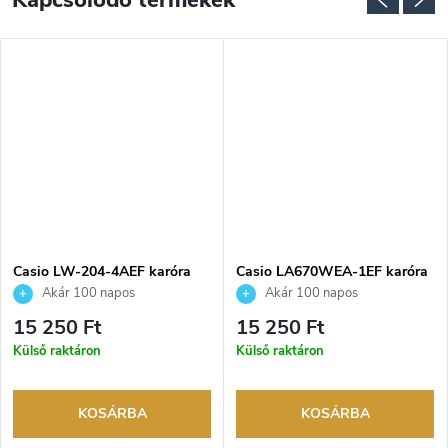
Kapcsolódó termékek
NGYENES
Casio LW-204-4AEF karóra
Casio LA670WEA-1EF karóra
Akár 100 napos
Akár 100 napos
visszaküldési lehetőség. Hivatalos
visszaküldési lehetőség. Hivatalos
15 250 Ft
15 250 Ft
márkakereskedő.
márkakereskedő.
Külső raktáron
Külső raktáron
KOSÁRBA
KOSÁRBA