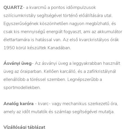
QUARTZ
- a kvarcmű a pontos időimpulzusok
szilíciumkristály segítségével történő előállítására utal.
Egyszerűségének köszönhetően nagyon megbízható, és
csak kis mennyiségű energiát fogyaszt, ami az akkumulátor
élettartamára is hatással van. Az első kvarckristályos órák
1950 körül készültek Kanadában.
Ásványi üveg
- Az ásványi üveg a leggyakrabban használt
üveg az óraiparban. Kellően karcálló, és a zafírkristálynál
ellenállóbb a töréssel szemben. Legnépszerűbb a
sportmodellekben.
Analóg karóra
- kvarc- vagy mechanikus szerkezetű óra,
amely az időt mutatók és számlap segítségével mutatja.
Vízállósági táblázat