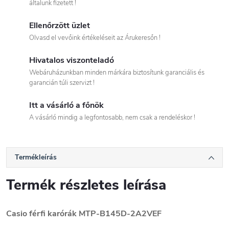
általunk fizetett !
Ellenőrzött üzlet
Olvasd el vevőink értékeléseit az Árukeresőn !
Hivatalos viszonteladó
Webáruházunkban minden márkára biztosítunk garanciális és
garancián túli szervizt !
Itt a vásárló a főnök
A vásárló mindig a legfontosabb, nem csak a rendeléskor !
Termékleírás
Termék részletes leírása
Casio férfi karórák MTP-B145D-2A2VEF