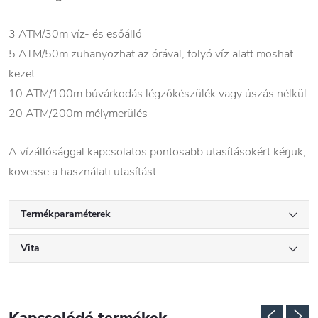
3 ATM/30m víz- és esőálló
5 ATM/50m zuhanyozhat az órával, folyó víz alatt moshat
kezet.
10 ATM/100m búvárkodás légzőkészülék vagy úszás nélkül
20 ATM/200m mélymerülés
A vízállósággal kapcsolatos pontosabb utasításokért kérjük,
kövesse a használati utasítást.
Termékparaméterek
Vita