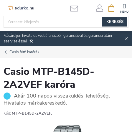
Ugrás
KOSÁR
a
fő
KERESÉS
tartalomhoz
Vásároljon hivatalos webáruházból, garanciával és garancia utáni
szervizeléssel ! 🛠️
Casio férfi karórák
Casio MTP-B145D-
2A2VEF karóra
Akár 100 napos visszaküldési lehetőség.
Hivatalos márkakereskedő.
Kód:
MTP-B145D-2A2VEF.