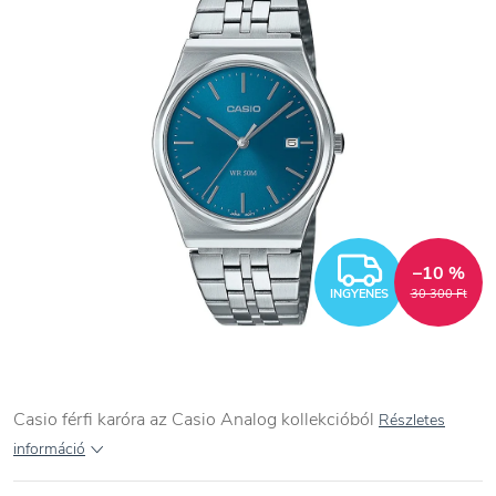
INGYEN
–10 %
INGYENES
30 300 Ft
Casio férfi karóra az Casio Analog kollekcióból
Részletes
információ