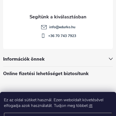
info
@
edurko.hu
+36 70 743 7923
Információk önnek
Online fizetési lehetőséget biztosítunk
Ez az oldal sütiket használ. Ezen weboldalt követésével
Á
elfogadja azok használatát. Tudjon meg többet
itt
r
u
Árukereső.hu