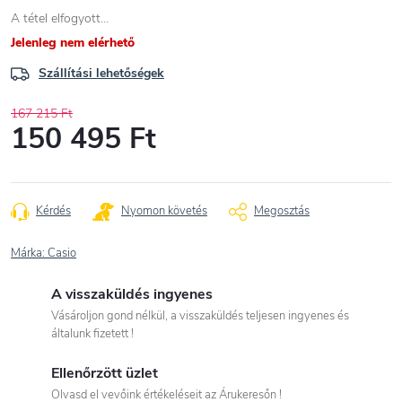
A tétel elfogyott…
Jelenleg nem elérhető
Szállítási lehetőségek
167 215 Ft
150 495 Ft
Egységár:
Kérdés
Nyomon követés
Megosztás
Márka:
Casio
A visszaküldés ingyenes
Vásároljon gond nélkül, a visszaküldés teljesen ingyenes és
általunk fizetett !
Ellenőrzött üzlet
Olvasd el vevőink értékeléseit az Árukeresőn !