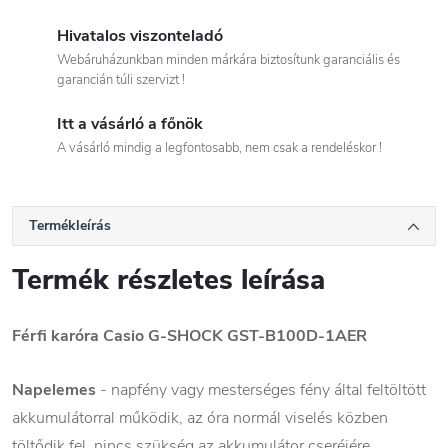
Hivatalos viszonteladó
Webáruházunkban minden márkára biztosítunk garanciális és
garancián túli szervizt !
Itt a vásárló a főnök
A vásárló mindig a legfontosabb, nem csak a rendeléskor !
Termékleírás
Termék részletes leírása
Férfi karóra Casio G-SHOCK GST-B100D-1AER
Napelemes
- napfény vagy mesterséges fény által feltöltött
akkumulátorral működik, az óra normál viselés közben
töltődik fel, nincs szükség az akkumulátor cseréjére.