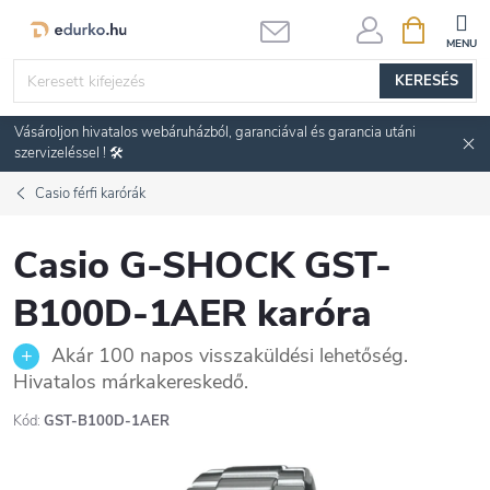
Ugrás
KOSÁR
a
fő
KERESÉS
tartalomhoz
Vásároljon hivatalos webáruházból, garanciával és garancia utáni
szervizeléssel ! 🛠️
Casio férfi karórák
Casio G-SHOCK GST-
B100D-1AER karóra
Akár 100 napos visszaküldési lehetőség.
Hivatalos márkakereskedő.
Kód:
GST-B100D-1AER