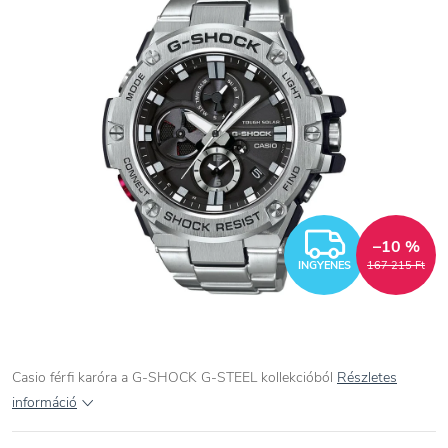
INGYEN
–10 %
INGYENES
167 215 Ft
Casio férfi karóra a G-SHOCK G-STEEL kollekcióból
Részletes
információ