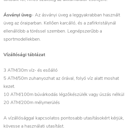
Ásványi üveg
- Az ásványi üveg a leggyakrabban használt
üveg az óraiparban. Kellően karcálló, és a zafírkristálynál
ellenállóbb a töréssel szemben. Legnépszerűbb a
sportmodellekben.
Vízállósági táblázat
3 ATM/30m víz- és esőálló
5 ATM/50m zuhanyozhat az órával, folyó víz alatt moshat
kezet.
10 ATM/100m búvárkodás légzőkészülék vagy úszás nélkül
20 ATM/200m mélymerülés
A vízállósággal kapcsolatos pontosabb utasításokért kérjük,
kövesse a használati utasítást.