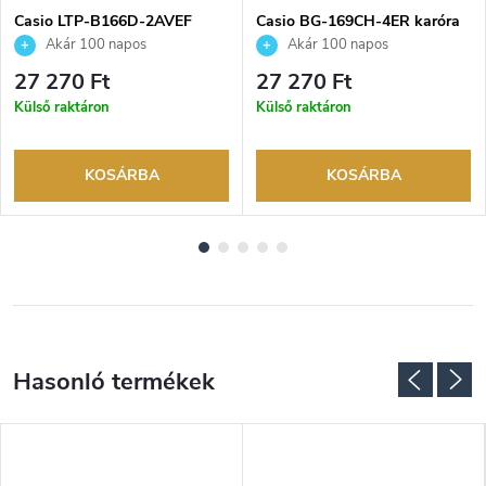
Casio LTP-B166D-2AVEF
Casio BG-169CH-4ER karóra
karóra
Akár 100 napos
Akár 100 napos
visszaküldési lehetőség. Hivatalos
visszaküldési lehetőség. Hivatalos
27 270 Ft
27 270 Ft
márkakereskedő.
márkakereskedő.
Külső raktáron
Külső raktáron
KOSÁRBA
KOSÁRBA