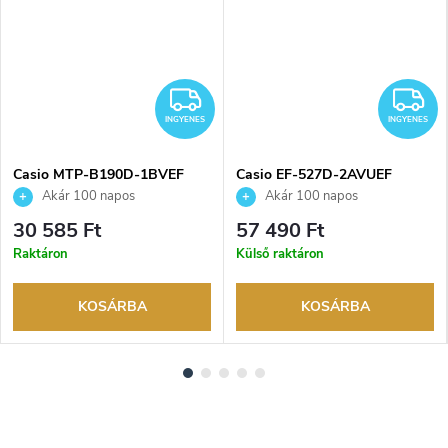
NGYENES
INGYENES
I
INGYENES
INGYENES
Casio MTP-B190D-1BVEF
Casio EF-527D-2AVUEF
karóra
karóra
Akár 100 napos
Akár 100 napos
visszaküldési lehetőség. Hivatalos
visszaküldési lehetőség. Hivatalos
30 585 Ft
57 490 Ft
márkakereskedő.
márkakereskedő.
Raktáron
Külső raktáron
KOSÁRBA
KOSÁRBA