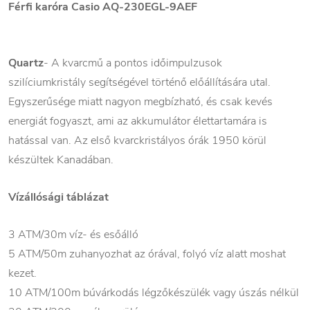
Férfi karóra Casio AQ-230EGL-9AEF
Quartz
- A kvarcmű a pontos időimpulzusok
szilíciumkristály segítségével történő előállítására utal.
Egyszerűsége miatt nagyon megbízható, és csak kevés
energiát fogyaszt, ami az akkumulátor élettartamára is
hatással van. Az első kvarckristályos órák 1950 körül
készültek Kanadában.
Vízállósági táblázat
3 ATM/30m víz- és esőálló
5 ATM/50m zuhanyozhat az órával, folyó víz alatt moshat
kezet.
10 ATM/100m búvárkodás légzőkészülék vagy úszás nélkül