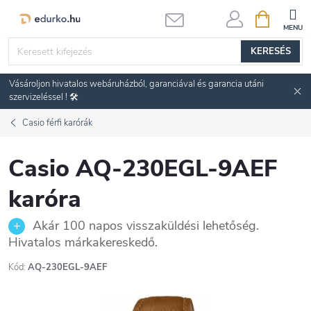
Ugrás
KOSÁR
a
fő
KERESÉS
tartalomhoz
Vásároljon hivatalos webáruházból, garanciával és garancia utáni
szervizeléssel ! 🛠️
Casio férfi karórák
Casio AQ-230EGL-9AEF
karóra
Akár 100 napos visszaküldési lehetőség.
Hivatalos márkakereskedő.
Kód:
AQ-230EGL-9AEF