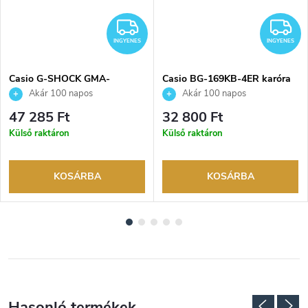
INGYENES
I
INGYENES
INGYENES
Casio G-SHOCK GMA-
Casio BG-169KB-4ER karóra
P2110SC-4AER karóra
Akár 100 napos
Akár 100 napos
visszaküldési lehetőség. Hivatalos
visszaküldési lehetőség. Hivatalos
47 285 Ft
32 800 Ft
márkakereskedő.
márkakereskedő.
Külső raktáron
Külső raktáron
KOSÁRBA
KOSÁRBA