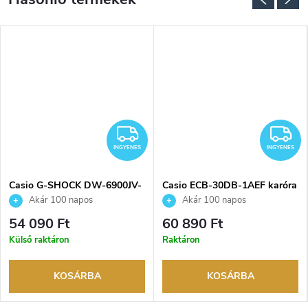
NGYENES
INGYENES
I
INGYENES
INGYENES
Casio G-SHOCK DW-6900JV-
Casio ECB-30DB-1AEF karóra
1ER karóra
Akár 100 napos
Akár 100 napos
visszaküldési lehetőség. Hivatalos
visszaküldési lehetőség. Hivatalos
54 090 Ft
60 890 Ft
márkakereskedő.
márkakereskedő.
Külső raktáron
Raktáron
KOSÁRBA
KOSÁRBA