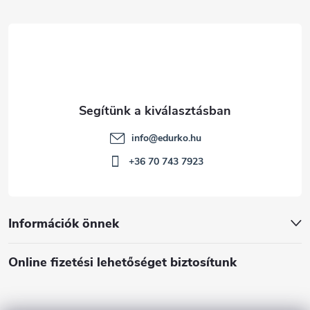
c
info
@
edurko.hu
+36 70 743 7923
Információk önnek
Online fizetési lehetőséget biztosítunk