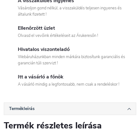
A visszaküldés ingyenes
Vásároljon gond nélkül, a visszaküldés teljesen ingyenes és
általunk fizetett !
Ellenőrzött üzlet
Olvasd el vevőink értékeléseit az Árukeresőn !
Hivatalos viszonteladó
Webáruházunkban minden márkára biztosítunk garanciális és
garancián túli szervizt !
Itt a vásárló a főnök
A vásárló mindig a legfontosabb, nem csak a rendeléskor !
Termékleírás
Termék részletes leírása