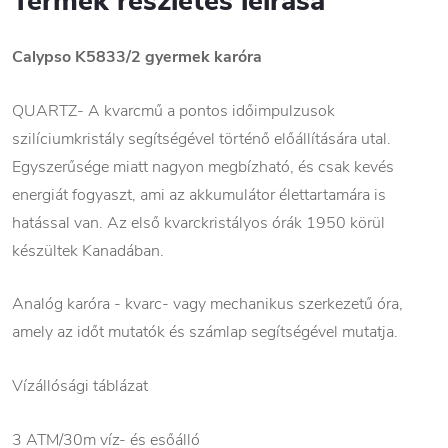
Termék részletes leírása
Calypso K5833/2
gyermek karóra
QUARTZ- A kvarcmű a pontos időimpulzusok
szilíciumkristály segítségével történő előállítására utal.
Egyszerűsége miatt nagyon megbízható, és csak kevés
energiát fogyaszt, ami az akkumulátor élettartamára is
hatással van. Az első kvarckristályos órák 1950 körül
készültek Kanadában.
Analóg karóra - kvarc- vagy mechanikus szerkezetű óra,
amely az időt mutatók és számlap segítségével mutatja.
Vízállósági táblázat
3 ATM/30m víz- és esőálló