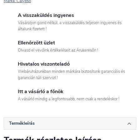
Márka:
Calypso
A visszaküldés ingyenes
Vásároljon gond nélkül, a visszaküldés teljesen ingyenes és
általunk fizetett !
Ellenőrzött üzlet
Olvasd el vevőink értékeléseit az Árukeresőn !
Hivatalos viszonteladó
Webáruházunkban minden márkára biztosítunk garanciális és
garancián túli szervizt !
Itt a vásárló a főnök
A vásárló mindig a legfontosabb, nem csak a rendeléskor !
Termékleírás