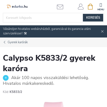
Ugrás
KOSÁR
a
fő
KERESÉS
tartalomhoz
Vásároljon hivatalos webáruházból, garanciával és garancia utáni
szervizeléssel ! 🛠️
Gyerek karórák
Calypso K5833/2 gyerek
karóra
Akár 100 napos visszaküldési lehetőség.
Hivatalos márkakereskedő.
Kód:
K5833/2