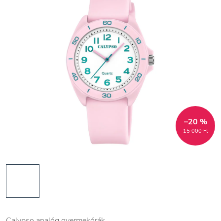
–20 %
15 000 Ft
Calypso analóg gyermekórák