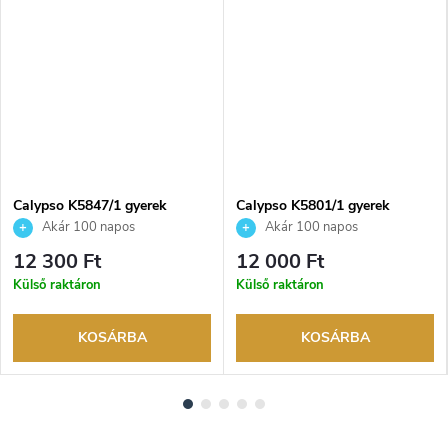
Calypso K5847/1 gyerek
Calypso K5801/1 gyerek
karóra
karóra
Akár 100 napos
Akár 100 napos
visszaküldési lehetőség. Hivatalos
visszaküldési lehetőség. Hivatalos
12 300 Ft
12 000 Ft
márkakereskedő.
márkakereskedő.
Külső raktáron
Külső raktáron
KOSÁRBA
KOSÁRBA