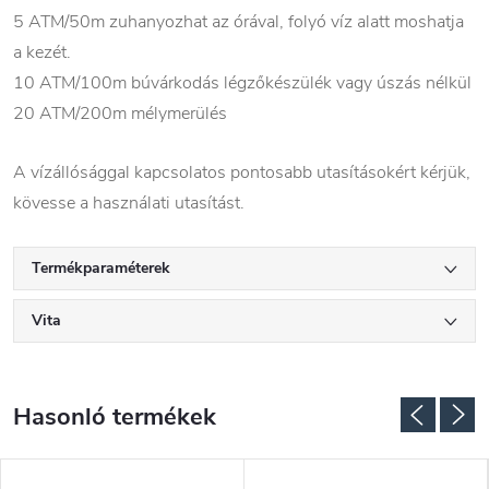
5 ATM/50m zuhanyozhat az órával, folyó víz alatt moshatja
a kezét.
10 ATM/100m búvárkodás légzőkészülék vagy úszás nélkül
20 ATM/200m mélymerülés
A vízállósággal kapcsolatos pontosabb utasításokért kérjük,
kövesse a használati utasítást.
Termékparaméterek
Vita